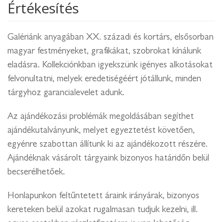
Értékesítés
Galériánk anyagában XX. századi és kortárs, elsősorban
magyar festményeket, grafikákat, szobrokat kínálunk
eladásra. Kollekciónkban igyekszünk igényes alkotásokat
felvonultatni, melyek eredetiségéért jótállunk, minden
tárgyhoz garancialevelet adunk.
Az ajándékozási problémák megoldásában segíthet
ajándékutalványunk, melyet egyeztetést követően,
egyénre szabottan állítunk ki az ajándékozott részére.
Ajándéknak vásárolt tárgyaink bizonyos határidőn belül
becserélhetőek.
Honlapunkon feltűntetett áraink irányárak, bizonyos
kereteken belül azokat rugalmasan tudjuk kezelni, ill.