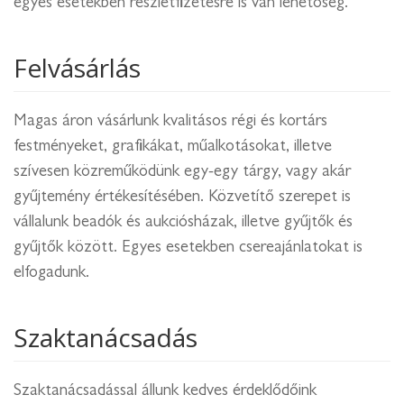
egyes esetekben részletfizetésre is van lehetőség.
Felvásárlás
Magas áron vásárlunk kvalitásos régi és kortárs
festményeket, grafikákat, műalkotásokat, illetve
szívesen közreműködünk egy-egy tárgy, vagy akár
gyűjtemény értékesítésében. Közvetítő szerepet is
vállalunk beadók és aukciósházak, illetve gyűjtők és
gyűjtők között. Egyes esetekben csereajánlatokat is
elfogadunk.
Szaktanácsadás
Szaktanácsadással állunk kedves érdeklődőink