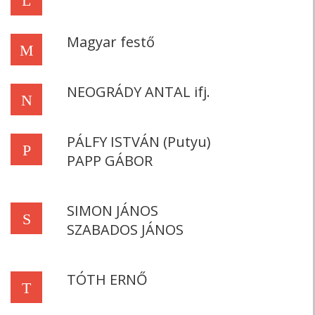
L
Magyar festő
M
NEOGRÁDY ANTAL ifj.
N
PÁLFY ISTVÁN (Putyu)
P
PAPP GÁBOR
SIMON JÁNOS
S
SZABADOS JÁNOS
TÓTH ERNŐ
T