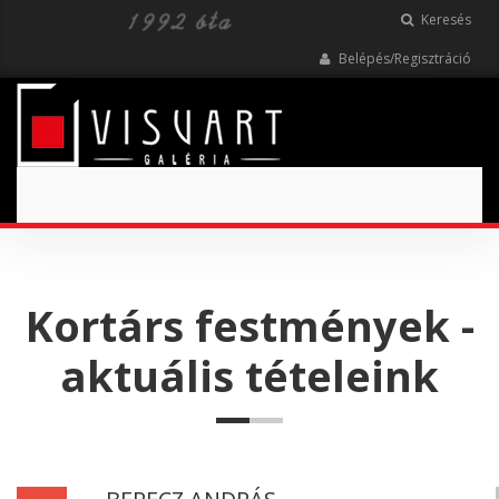
Keresés
Belépés/Regisztráció
Toggle
navigation
Kortárs festmények -
aktuális tételeink