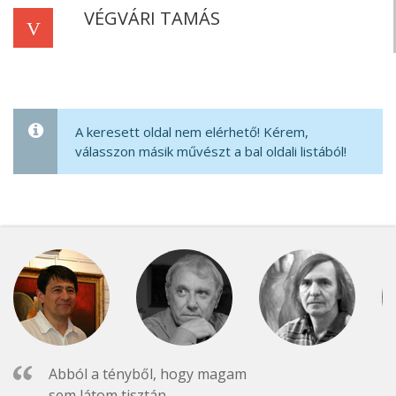
VÉGVÁRI TAMÁS
V
A keresett oldal nem elérhető! Kérem,
válasszon másik művészt a bal oldali listából!
Abból a tényből, hogy magam
sem látom tisztán