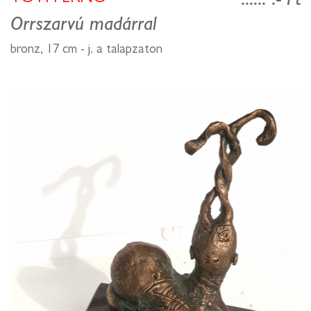
...... .- Ft
Orrszarvú madárral
bronz, 17 cm - j. a talapzaton