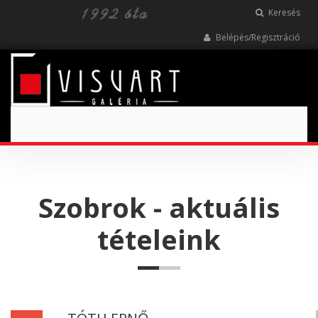
Keresés
Belépés/Regisztráció
Toggle
navigation
Szobrok - aktuális
tételeink