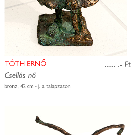
TÓTH ERNŐ
...... .- Ft
Csellós nő
bronz, 42 cm - j. a talapzaton