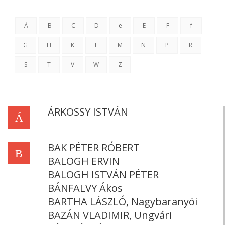
Á
B
C
D
e
E
F
f
G
H
K
L
M
N
P
R
S
T
V
W
Z
ÁRKOSSY ISTVÁN
Á
BAK PÉTER RÓBERT
B
BALOGH ERVIN
BALOGH ISTVÁN PÉTER
BÁNFALVY Ákos
BARTHA LÁSZLÓ, Nagybaranyói
BAZÁN VLADIMIR, Ungvári