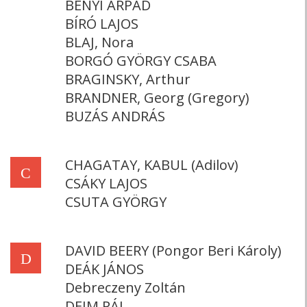
BÉNYI ÁRPÁD
BÍRÓ LAJOS
BLAJ, Nora
BORGÓ GYÖRGY CSABA
BRAGINSKY, Arthur
BRANDNER, Georg (Gregory)
BUZÁS ANDRÁS
CHAGATAY, KABUL (Adilov)
C
CSÁKY LAJOS
CSUTA GYÖRGY
DAVID BEERY (Pongor Beri Károly)
D
DEÁK JÁNOS
Debreczeny Zoltán
DEIM PÁL