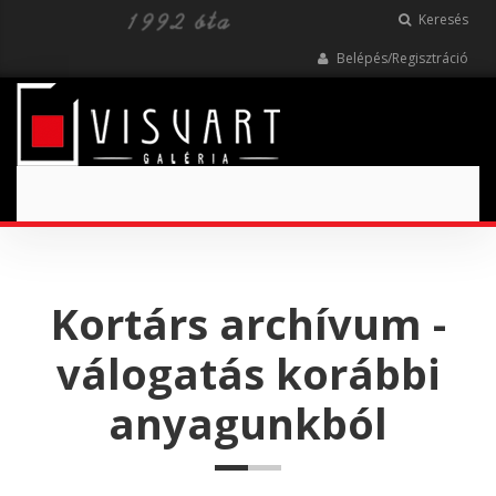
Keresés
Belépés/Regisztráció
Toggle
navigation
Kortárs archívum -
válogatás korábbi
anyagunkból