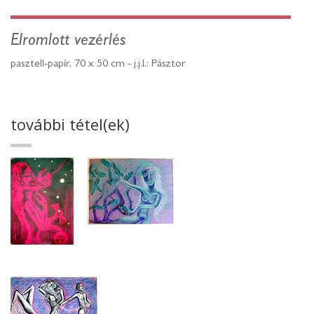
Elromlott vezérlés
pasztell-papír, 70 x 50 cm - j.j.l.: Pásztor
további tétel(ek)