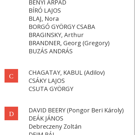
BÉNYI ÁRPÁD
BÍRÓ LAJOS
BLAJ, Nora
BORGÓ GYÖRGY CSABA
BRAGINSKY, Arthur
BRANDNER, Georg (Gregory)
BUZÁS ANDRÁS
CHAGATAY, KABUL (Adilov)
C
CSÁKY LAJOS
CSUTA GYÖRGY
DAVID BEERY (Pongor Beri Károly)
D
DEÁK JÁNOS
Debreczeny Zoltán
DEIM PÁL