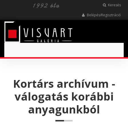
Keresés
Belépés/Regisztráció
Toggle
navigation
Kortárs archívum -
válogatás korábbi
anyagunkból