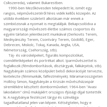
Csíkszereda), valamint Bukarestben.

     1990-ben Mezőkövesden telepedett le, ismét egy 
rangos, népművészetéről híres vidék kellős közepén. Az 
utóbbi években született alkotásain már ennek a 
szimbiózisnak a nyomait is megtaláljuk. Bekapcsolódva a 
magyarországi művészeti életbe számos csoportos és 
egyéni tárlaton jelentkezett munkáival (Derkovits Terem, 
Mednyánszky Terem, Csontváry Terem, Gödöllő, Eger, 
Debrecen, Miskolc, Tokaj, Kanada, Anglia, USA, 
Németország, Csehország, stb).

     Táj- és városképeket, figurális kompozíciókat, 
csendéletképeket és portrékat alkot. Iparművészettel is 
foglalkozik (fémdomborítások, dísztárgyak, falikárpitok, stb). 
Nagybányán számos középület belső dekorációját tervezte, 
kivitelezte (fémmunkák, falfestmények). Máramarosszigeten 
Hollósy Simon, Nagybányán a Krizsán művészházaspár 
síremlékére készített domborműveket. 1964-ben "Avasi 
lakodalom" című mukájáért országos ifjúsági díjjal tüntették 
ki. A nagybányai festészet tárgyi és színvilága 
tagadhatatlanul jelen van képein. Kétségtelen, hogy e 