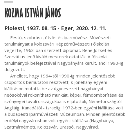
KOZMA ISTVÁN JÁNOS
Ploiesti, 1937. 08. 15 - Eger, 2020. 12. 11.
     Festő, szobrász, ötvös és iparművész. Művészeti 
tanulmányait a kolozsvári Képzőművészeti Főiskolán 
végezte, 1963-ban szerzett diplomát. Bene József és 
Szervátius Jenő kiváló mesterek oktatták. A főiskolai 
tanulmányok befejeztével Nagybányára került, ahol 1990-ig 
dolgozott.

     Amellett, hogy 1964-től 1990-ig minden jelentősebb 
csoportos bemutatón résztvett, s jónéhány egyéni 
kiállításon mutatta be az úgynevezett nagybányai 
neósokéval rokonítható munkáit, képei, fémdomborításai és 
szőnyegei távoli országokba is eljutottak, Németországtól - 
Angliáig, Kanadától - Izraelig. 1972-ben egyéni kiállítása volt 
a budapesti Iparművészeti Múzeumban. Minden jelentősebb 
erdélyi nagyvárosban volt egyéni kiállítása (Nagybánya, 
Szatmárnémeti, Kolozsvár, Brassó, Nagyvárad, 