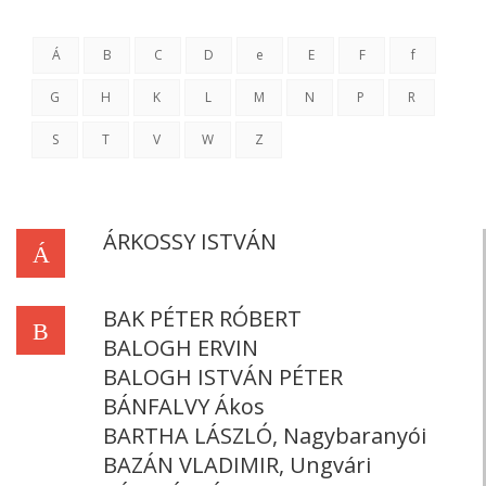
Á
B
C
D
e
E
F
f
G
H
K
L
M
N
P
R
S
T
V
W
Z
ÁRKOSSY ISTVÁN
Á
BAK PÉTER RÓBERT
B
BALOGH ERVIN
BALOGH ISTVÁN PÉTER
BÁNFALVY Ákos
BARTHA LÁSZLÓ, Nagybaranyói
BAZÁN VLADIMIR, Ungvári