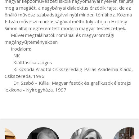
magyar képzőművészeti iskola hagyományai nyelvén tanulta 
meg a magáét, a nagybányai dialaektus érződik rajta, de az 
önálló művész szabadságával nyúl minden témához. Kozma 
István művészi munkásságával méltó folytatója a Hollósy 
Simon által megteremtett modern magyar festészetnek.

     Művei megtalálhatók romániai és magyarországi 
magángyűjteményekben.

     Irodalom:

       NK

       Kiállítási katalógus

       Ki kicsoda Aradtól Csíkszeredáig-Pallas Akadémia Kiadó, 
Csíkszereda, 1996

       Dr. Szabó – Kállai: Magyar festők és grafikusok életrajzi 
lexikona - Nyíregyháza, 1997