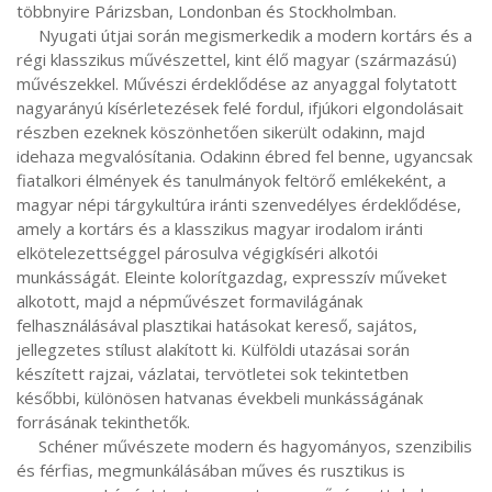
többnyire Párizsban, Londonban és Stockholmban.

     Nyugati útjai során megismerkedik a modern kortárs és a 
régi klasszikus művészettel, kint élő magyar (származású) 
művészekkel. Művészi érdeklődése az anyaggal folytatott 
nagyarányú kísérletezések felé fordul, ifjúkori elgondolásait 
részben ezeknek köszönhetően sikerült odakinn, majd 
idehaza megvalósítania. Odakinn ébred fel benne, ugyancsak 
fiatalkori élmények és tanulmányok feltörő emlékeként, a 
magyar népi tárgykultúra iránti szenvedélyes érdeklődése, 
amely a kortárs és a klasszikus magyar irodalom iránti 
elkötelezettséggel párosulva végigkíséri alkotói 
munkásságát. Eleinte kolorítgazdag, expresszív műveket 
alkotott, majd a népművészet formavilágának 
felhasználásával plasztikai hatásokat kereső, sajátos, 
jellegzetes stílust alakított ki. Külföldi utazásai során 
készített rajzai, vázlatai, tervötletei sok tekintetben 
későbbi, különösen hatvanas évekbeli munkásságának 
forrásának tekinthetők.

     Schéner művészete modern és hagyományos, szenzibilis 
és férfias, megmunkálásában műves és rusztikus is 