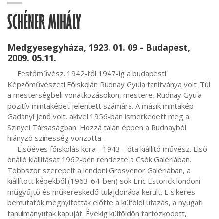
SCHÉNER MIHÁLY
Medgyesegyháza, 1923. 01. 09 - Budapest,
2009. 05.11.
     Festőművész. 1942-től 1947-ig a budapesti 
Képzőművészeti Főiskolán Rudnay Gyula tanítványa volt. Túl 
a mesterségbeli vonatkozásokon, mestere, Rudnay Gyula 
pozitív mintaképet jelentett számára. A másik mintakép 
Gadányi Jenő volt, akivel 1956-ban ismerkedett meg a 
Szinyei Társaságban. Hozzá talán éppen a Rudnayból 
hiányzó színesség vonzotta.

     Elsőéves főiskolás kora - 1943 - óta kiállító művész. Első 
önálló kiállítását 1962-ben rendezte a Csók Galériában. 
Többször szerepelt a londoni Grosvenor Galériában, a 
kiállított képekből (1963-64-ben) sok Eric Estorick londoni 
műgyűjtő és műkereskedő tulajdonába került. E sikeres 
bemutatók megnyitották előtte a külföldi utazás, a nyugati 
tanulmányutak kapuját. Évekig külföldön tartózkodott, 