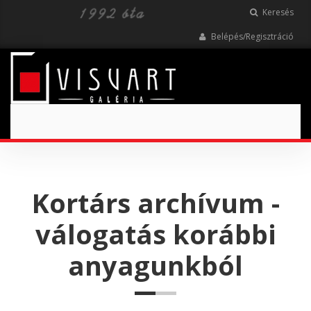
Keresés
Belépés/Regisztráció
Toggle
navigation
Kortárs archívum -
válogatás korábbi
anyagunkból