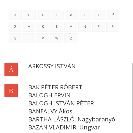
Á
B
C
D
e
E
F
f
G
H
K
L
M
N
P
R
S
T
V
W
Z
ÁRKOSSY ISTVÁN
Á
BAK PÉTER RÓBERT
B
BALOGH ERVIN
BALOGH ISTVÁN PÉTER
BÁNFALVY Ákos
BARTHA LÁSZLÓ, Nagybaranyói
BAZÁN VLADIMIR, Ungvári