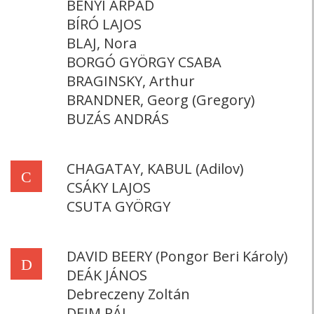
BÉNYI ÁRPÁD
BÍRÓ LAJOS
BLAJ, Nora
BORGÓ GYÖRGY CSABA
BRAGINSKY, Arthur
BRANDNER, Georg (Gregory)
BUZÁS ANDRÁS
CHAGATAY, KABUL (Adilov)
C
CSÁKY LAJOS
CSUTA GYÖRGY
DAVID BEERY (Pongor Beri Károly)
D
DEÁK JÁNOS
Debreczeny Zoltán
DEIM PÁL