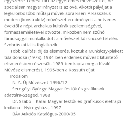
egyszerre. Lépést tart az egyetemes művészettel, de 
speciálisan magyar irányzat is az övé. Alkotói pályáját a 
legkülönbözőbb műfajú művek sora kíséri. A klasszikus 
modern (konstruktív) művészet eredményeit a hetvenes 
évektől a népi, archaikus kultúrák szellemiségével, 
formaszemléletével ötvözte, miközben nem szűnő 
fáradsággal munkálkodott a művészet közkinccsé tételén. 
Szobrászattal is foglalkozik.

     Több kiállítási díj és elismerés, köztük a Munkácsy-plakett 
tulajdonosa (1978). 1984-ben érdemes művész kitüntető 
elismerésben részesült. 1989-ben kapta meg a Kiváló 
Művész elismerést, 1995-ben a Kossuth díjat.

     Irodalom:

       N. Z.: Új Művészet-1996/12

       Seregélyi György: Magyar festők és grafikusok 
adattára-Szeged, 1988

       Dr. Szabó – Kállai: Magyar festők és grafikusok életrajzi 
lexikona - Nyíregyháza, 1997

       BÁV Aukciós Katalógus-2000/05