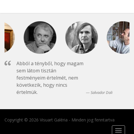
Abból a tényből, hogy magam
sem látom tisztán
festményeim értelmét, nem
következik, hogy nincs
értelmük.
Salvador Dali
Copyright © 2026 Visuart Galéria - Minden jog fenntartva
Toggle