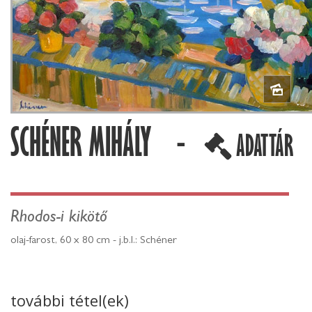
SCHÉNER MIHÁLY -
ADATTÁR
Rhodos-i kikötő
olaj-farost, 60 x 80 cm - j.b.l.: Schéner
további tétel(ek)