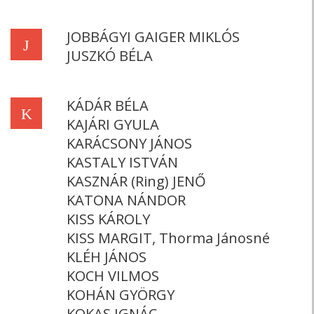
JOBBÁGYI GAIGER MIKLÓS
J
JUSZKÓ BÉLA
KÁDÁR BÉLA
K
KAJÁRI GYULA
KARÁCSONY JÁNOS
KASTALY ISTVÁN
KASZNÁR (Ring) JENŐ
KATONA NÁNDOR
KISS KÁROLY
KISS MARGIT, Thorma Jánosné
KLÉH JÁNOS
KOCH VILMOS
KOHÁN GYÖRGY
KOKAS IGNÁC