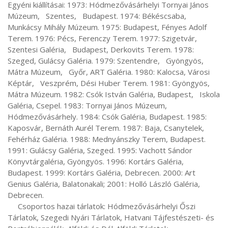
Egyéni kiállításai: 1973: Hódmezővásárhelyi Tornyai János 
Múzeum,   Szentes,   Budapest. 1974: Békéscsaba, 
Munkácsy Mihály Múzeum. 1975: Budapest, Fényes Adolf 
Terem. 1976: Pécs, Ferenczy Terem. 1977: Szigetvár, 
Szentesi Galéria,   Budapest, Derkovits Terem. 1978: 
Szeged, Gulácsy Galéria. 1979: Szentendre,   Gyöngyös, 
Mátra Múzeum,   Győr, ART Galéria. 1980: Kalocsa, Városi 
Képtár,   Veszprém, Dési Huber Terem. 1981: Gyöngyös, 
Mátra Múzeum. 1982: Csók István Galéria, Budapest,   Iskola 
Galéria, Csepel. 1983: Tornyai János Múzeum, 
Hódmezővásárhely. 1984: Csók Galéria, Budapest. 1985: 
Kaposvár, Bernáth Aurél Terem. 1987: Baja, Csanytelek, 
Fehérház Galéria. 1988: Mednyánszky Terem, Budapest. 
1991: Gulácsy Galéria, Szeged. 1995: Vachott Sándor 
Könyvtárgaléria, Gyöngyös. 1996: Kortárs Galéria, 
Budapest. 1999: Kortárs Galéria, Debrecen. 2000: Art 
Genius Galéria, Balatonakali; 2001: Holló László Galéria, 
Debrecen.

     Csoportos hazai tárlatok: Hódmezővásárhelyi Őszi 
Tárlatok, Szegedi Nyári Tárlatok, Hatvani Tájfestészeti- és 