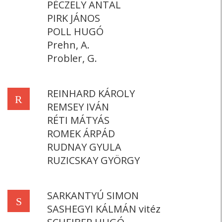
PÉCZELY ANTAL
PIRK JÁNOS
POLL HUGÓ
Prehn, A.
Probler, G.
REINHARD KÁROLY
R
REMSEY IVÁN
RÉTI MÁTYÁS
ROMEK ÁRPÁD
RUDNAY GYULA
RUZICSKAY GYÖRGY
SARKANTYÚ SIMON
S
SASHEGYI KÁLMÁN vitéz