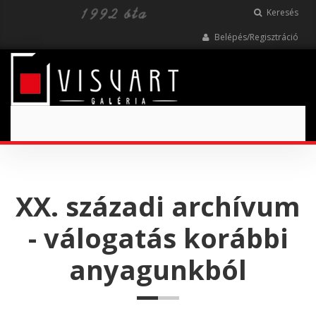
Keresés
Belépés/Regisztráció
Toggle
navigation
XX. századi archívum
- válogatás korábbi
anyagunkból