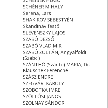
SCHEIBER HUGÓ
SCHÉNER MIHÁLY
Serena, Lars
SHAKIROV SEBESTYÉN
Skandináv festő
SLEVENSZKY LAJOS
SZABÓ DEZSŐ
SZABÓ VLADIMIR
SZABÓ ZOLTÁN, Angyalföldi
(Szabci)
SZÁNTHÓ (Szántó) MÁRIA, Dr.
Klauschek Ferencné
SZÁSZ ENDRE
SZEGVÁRI KÁROLY
SZOBOTKA IMRE
SZŐLLŐSI JÁNOS
SZOLNAY SÁNDOR