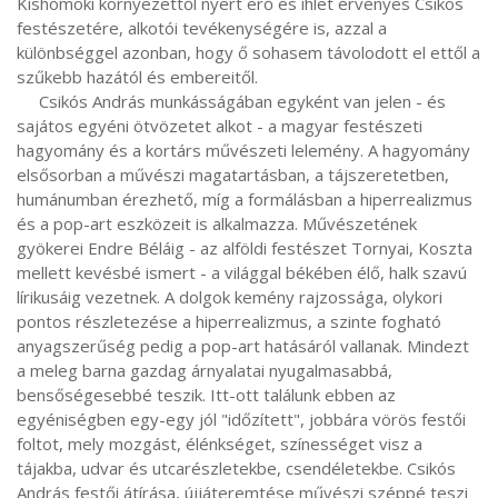
Kishomoki környezettől nyert erő és ihlet érvényes Csikós 
festészetére, alkotói tevékenységére is, azzal a 
különbséggel azonban, hogy ő sohasem távolodott el ettől a 
szűkebb hazától és embereitől.

     Csikós András munkásságában egyként van jelen - és 
sajátos egyéni ötvözetet alkot - a magyar festészeti 
hagyomány és a kortárs művészeti lelemény. A hagyomány 
elsősorban a művészi magatartásban, a tájszeretetben, 
humánumban érezhető, míg a formálásban a hiperrealizmus 
és a pop-art eszközeit is alkalmazza. Művészetének 
gyökerei Endre Béláig - az alföldi festészet Tornyai, Koszta 
mellett kevésbé ismert - a világgal békében élő, halk szavú 
lírikusáig vezetnek. A dolgok kemény rajzossága, olykori 
pontos részletezése a hiperrealizmus, a szinte fogható 
anyagszerűség pedig a pop-art hatásáról vallanak. Mindezt 
a meleg barna gazdag árnyalatai nyugalmasabbá, 
bensőségesebbé teszik. Itt-ott találunk ebben az 
egyéniségben egy-egy jól "időzített", jobbára vörös festői 
foltot, mely mozgást, élénkséget, színességet visz a 
tájakba, udvar és utcarészletekbe, csendéletekbe. Csikós 
András festői átírása, újjáteremtése művészi széppé teszi 