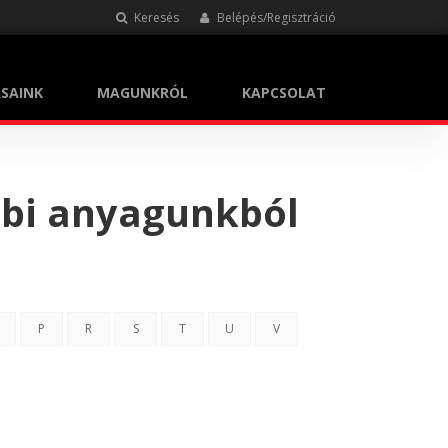
Keresés
Belépés/Regisztráció
SAINK
MAGUNKRÓL
KAPCSOLAT
bbi anyagunkból
P
R
S
T
U
V