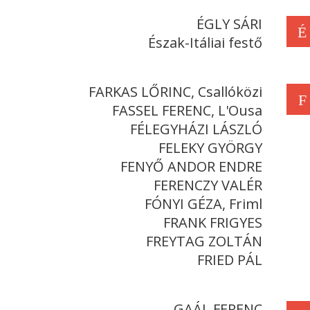
ÉGLY SÁRI
É
Észak-Itáliai festő
FARKAS LŐRINC, Csallóközi
F
FASSEL FERENC, L'Ousa
FÉLEGYHÁZI LÁSZLÓ
FELEKY GYÖRGY
FENYŐ ANDOR ENDRE
FERENCZY VALÉR
FÓNYI GÉZA, Friml
FRANK FRIGYES
FREYTAG ZOLTÁN
FRIED PÁL
GAÁL FERENC