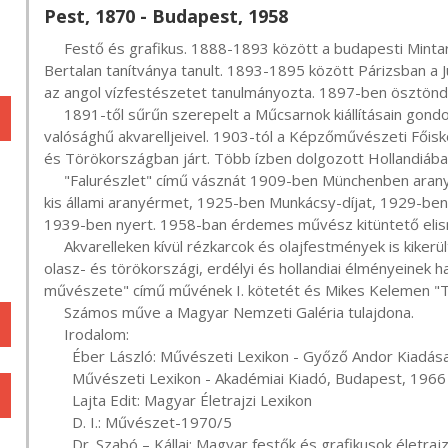
Pest, 1870 - Budapest, 1958
     Festő és grafikus. 1888-1893 között a budapesti Mintarajziskolában, mint Greguss János és Székely 
Bertalan tanítványa tanult. 1893-1895 között Párizsban a
az angol vízfestészetet tanulmányozta. 1897-ben ösztöndíjj
     1891-től sűrűn szerepelt a Műcsarnok kiállításain gondosan kidolgozott, bensőséges hangulatú, 
valósághű akvarelljeivel. 1903-tól a Képzőművészeti Főisko
és Törökországban járt. Több ízben dolgozott Hollandiába
     "Falurészlet" című vásznát 1909-ben Münchenben aranyéremmel tüntették ki. 1916-ban a Műcsarnokban 
kis állami aranyérmet, 1925-ben Munkácsy-díjat, 1929-ben 
1939-ben nyert. 1958-ban érdemes művész kitüntető elism
     Akvarelleken kívül rézkarcok és olajfestmények is kikerültek műterméből. Számos alkotása tükrözi angliai, 
olasz- és törökországi, erdélyi és hollandiai élményeinek h
művészete" című művének I. kötetét és Mikes Kelemen "Tör
     Számos műve a Magyar Nemzeti Galéria tulajdona.

     Irodalom:

       Éber László: Művészeti Lexikon - Győző Andor Kiadása, Budapest, 1930

       Művészeti Lexikon - Akadémiai Kiadó, Budapest, 1966

       Lajta Edit: Magyar Életrajzi Lexikon

       D. I.: Művészet-1970/5

       Dr. Szabó – Kállai: Magyar festők és grafikusok élet