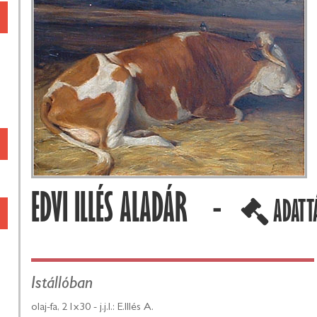
EDVI ILLÉS ALADÁR -
ADATT
Istállóban
olaj-fa, 21x30 - j.j.l.: E.Illés A.