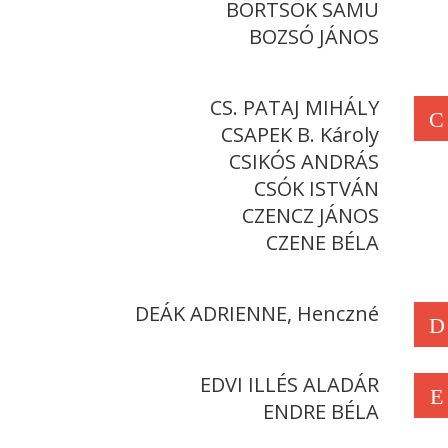
BÖRTSÖK SAMU
BOZSÓ JÁNOS
CS. PATAJ MIHÁLY
C
CSAPEK B. Károly
CSIKÓS ANDRÁS
CSÓK ISTVÁN
CZENCZ JÁNOS
CZENE BÉLA
DEÁK ADRIENNE, Henczné
D
EDVI ILLÉS ALADÁR
E
ENDRE BÉLA