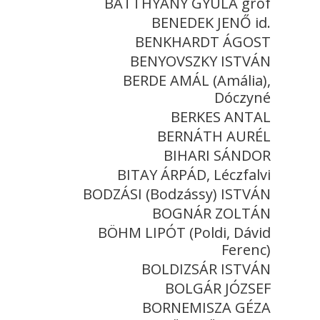
BATTHYÁNY GYULA gróf
BENEDEK JENŐ id.
BENKHARDT ÁGOST
BENYOVSZKY ISTVÁN
BERDE AMÁL (Amália),
Dóczyné
BERKES ANTAL
BERNÁTH AURÉL
BIHARI SÁNDOR
BITAY ÁRPÁD, Léczfalvi
BODZÁSI (Bodzássy) ISTVÁN
BOGNÁR ZOLTÁN
BÖHM LIPÓT (Poldi, Dávid
Ferenc)
BOLDIZSÁR ISTVÁN
BOLGÁR JÓZSEF
BORNEMISZA GÉZA