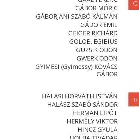
G
GÁBOR MÓRIC
GÁBORJÁNI SZABÓ KÁLMÁN
GÁDOR EMIL
GEIGER RICHÁRD
GOLOB, EGIBIUS
GUZSIK ÖDÖN
GWERK ÖDÖN
GYIMESI (Gyimessy) KOVÁCS
GÁBOR
HALASI HORVÁTH ISTVÁN
H
HALÁSZ SZABÓ SÁNDOR
HERMAN LIPÓT
HERMÉLY VIKTOR
HINCZ GYULA
HOLBA TIVADAR