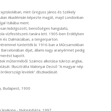
 Julian Akadémián képezte magát, majd Londonban 
al Itáliába ment.

la vízfestészeti-tanára lett. 1905-ben Erdélyben 
n és Dalmáciában, a tengerparton.

Barcelonában díjat, állami nagy aranyérmet pedig 
erést kapott.

atását. Illusztrálta Malonyai Dezső "A magyar nép 
ökországi levelek" díszkiadását.

rajzi lexikona - Nyíregyháza, 1997