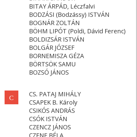
BITAY ÁRPÁD, Léczfalvi
BODZÁSI (Bodzássy) ISTVÁN
BOGNÁR ZOLTÁN
BÖHM LIPÓT (Poldi, Dávid Ferenc)
BOLDIZSÁR ISTVÁN
BOLGÁR JÓZSEF
BORNEMISZA GÉZA
BÖRTSÖK SAMU
BOZSÓ JÁNOS
CS. PATAJ MIHÁLY
C
CSAPEK B. Károly
CSIKÓS ANDRÁS
CSÓK ISTVÁN
CZENCZ JÁNOS
CZENE BÉLA