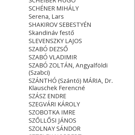
SCHEIBER HUGÓ
SCHÉNER MIHÁLY
Serena, Lars
SHAKIROV SEBESTYÉN
Skandináv festő
SLEVENSZKY LAJOS
SZABÓ DEZSŐ
SZABÓ VLADIMIR
SZABÓ ZOLTÁN, Angyalföldi
(Szabci)
SZÁNTHÓ (Szántó) MÁRIA, Dr.
Klauschek Ferencné
SZÁSZ ENDRE
SZEGVÁRI KÁROLY
SZOBOTKA IMRE
SZŐLLŐSI JÁNOS
SZOLNAY SÁNDOR