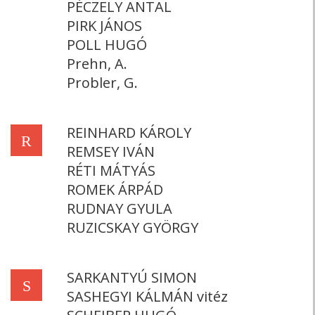
PÉCZELY ANTAL
PIRK JÁNOS
POLL HUGÓ
Prehn, A.
Probler, G.
REINHARD KÁROLY
R
REMSEY IVÁN
RÉTI MÁTYÁS
ROMEK ÁRPÁD
RUDNAY GYULA
RUZICSKAY GYÖRGY
SARKANTYÚ SIMON
S
SASHEGYI KÁLMÁN vitéz