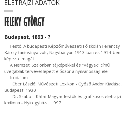
ÉLETRAJZI ADATOK
FELEKY GYÖRGY
Budapest, 1893 - ?
     Festő. A budapesti Képzőművészeti Főiskolán Ferenczy 
Károly tanítványa volt, Nagybányán 1913-ban és 1914-ben 
képezte magát.

     A Nemzeti Szalonban tájképekkel és "Vágyak" című 
üvegablak tervével lépett először a nyilvánosság elé.

     Irodalom:

       Éber László: Művészeti Lexikon - Győző Andor Kiadása, 
Budapest, 1930

       Dr. Szabó – Kállai: Magyar festők és grafikusok életrajzi 
lexikona - Nyíregyháza, 1997