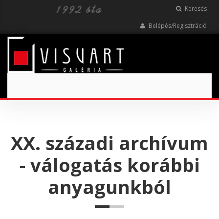
Keresés
Belépés/Regisztráció
Toggle
navigation
XX. századi archívum
- válogatás korábbi
anyagunkból