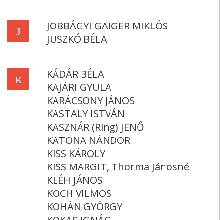
JOBBÁGYI GAIGER MIKLÓS
J
JUSZKÓ BÉLA
KÁDÁR BÉLA
K
KAJÁRI GYULA
KARÁCSONY JÁNOS
KASTALY ISTVÁN
KASZNÁR (Ring) JENŐ
KATONA NÁNDOR
KISS KÁROLY
KISS MARGIT, Thorma Jánosné
KLÉH JÁNOS
KOCH VILMOS
KOHÁN GYÖRGY
KOKAS IGNÁC