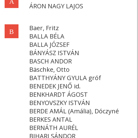
Á
ÁRON NAGY LAJOS
Baer, Fritz
B
BALLA BÉLA
BALLA JÓZSEF
BÁNYÁSZ ISTVÁN
BASCH ANDOR
Bäschke, Otto
BATTHYÁNY GYULA gróf
BENEDEK JENŐ id.
BENKHARDT ÁGOST
BENYOVSZKY ISTVÁN
BERDE AMÁL (Amália), Dóczyné
BERKES ANTAL
BERNÁTH AURÉL
BIHARI SÁNDOR