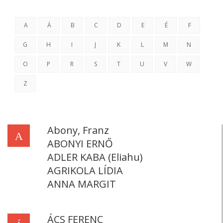
A
Á
B
C
D
E
É
F
G
H
I
J
K
L
M
N
O
P
R
S
T
U
V
W
Z
Abony, Franz
A
ABONYI ERNŐ
ADLER KABA (Eliahu)
AGRIKOLA LÍDIA
ANNA MARGIT
ÁCS FERENC