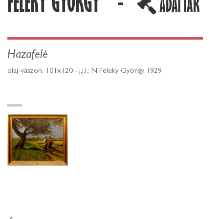
FELEKY GYÖRGY -
ADATTÁR
Hazafelé
olaj-vászon, 101x120 - j.j.l.: N Feleky György 1929