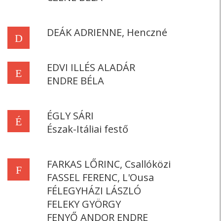
DEÁK ADRIENNE, Henczné
D
EDVI ILLÉS ALADÁR
E
ENDRE BÉLA
ÉGLY SÁRI
É
Észak-Itáliai festő
FARKAS LŐRINC, Csallóközi
F
FASSEL FERENC, L'Ousa
FÉLEGYHÁZI LÁSZLÓ
FELEKY GYÖRGY
FENYŐ ANDOR ENDRE