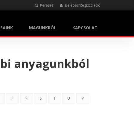
Keresés
Belépés/Regisztráció
SAINK
MAGUNKRÓL
KAPCSOLAT
bbi anyagunkból
P
R
S
T
U
V