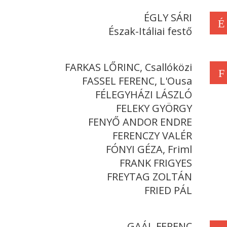
ÉGLY SÁRI
É
Észak-Itáliai festő
FARKAS LŐRINC, Csallóközi
F
FASSEL FERENC, L'Ousa
FÉLEGYHÁZI LÁSZLÓ
FELEKY GYÖRGY
FENYŐ ANDOR ENDRE
FERENCZY VALÉR
FÓNYI GÉZA, Friml
FRANK FRIGYES
FREYTAG ZOLTÁN
FRIED PÁL
GAÁL FERENC