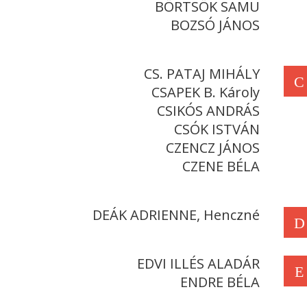
BÖRTSÖK SAMU
BOZSÓ JÁNOS
CS. PATAJ MIHÁLY
C
CSAPEK B. Károly
CSIKÓS ANDRÁS
CSÓK ISTVÁN
CZENCZ JÁNOS
CZENE BÉLA
DEÁK ADRIENNE, Henczné
D
EDVI ILLÉS ALADÁR
E
ENDRE BÉLA