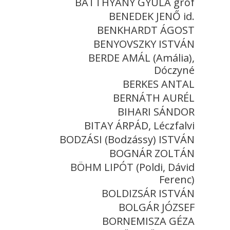
BATTHYÁNY GYULA gróf
BENEDEK JENŐ id.
BENKHARDT ÁGOST
BENYOVSZKY ISTVÁN
BERDE AMÁL (Amália),
Dóczyné
BERKES ANTAL
BERNÁTH AURÉL
BIHARI SÁNDOR
BITAY ÁRPÁD, Léczfalvi
BODZÁSI (Bodzássy) ISTVÁN
BOGNÁR ZOLTÁN
BÖHM LIPÓT (Poldi, Dávid
Ferenc)
BOLDIZSÁR ISTVÁN
BOLGÁR JÓZSEF
BORNEMISZA GÉZA