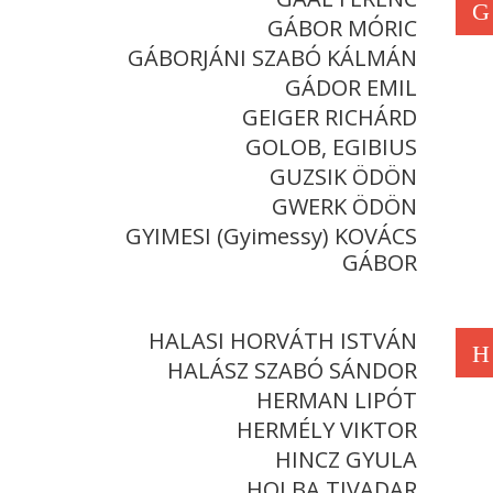
G
GÁBOR MÓRIC
GÁBORJÁNI SZABÓ KÁLMÁN
GÁDOR EMIL
GEIGER RICHÁRD
GOLOB, EGIBIUS
GUZSIK ÖDÖN
GWERK ÖDÖN
GYIMESI (Gyimessy) KOVÁCS
GÁBOR
HALASI HORVÁTH ISTVÁN
H
HALÁSZ SZABÓ SÁNDOR
HERMAN LIPÓT
HERMÉLY VIKTOR
HINCZ GYULA
HOLBA TIVADAR