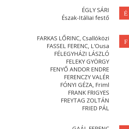
ÉGLY SÁRI
É
Észak-Itáliai festő
FARKAS LŐRINC, Csallóközi
F
FASSEL FERENC, L'Ousa
FÉLEGYHÁZI LÁSZLÓ
FELEKY GYÖRGY
FENYŐ ANDOR ENDRE
FERENCZY VALÉR
FÓNYI GÉZA, Friml
FRANK FRIGYES
FREYTAG ZOLTÁN
FRIED PÁL
GAÁL FERENC