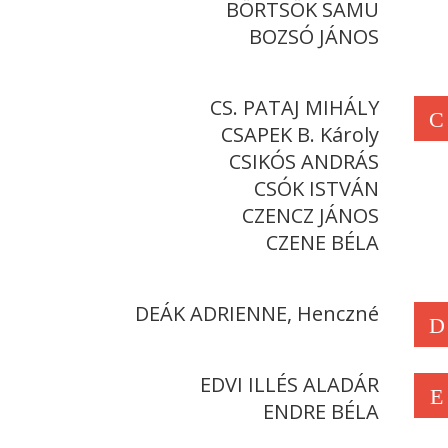
BÖRTSÖK SAMU
BOZSÓ JÁNOS
CS. PATAJ MIHÁLY
C
CSAPEK B. Károly
CSIKÓS ANDRÁS
CSÓK ISTVÁN
CZENCZ JÁNOS
CZENE BÉLA
DEÁK ADRIENNE, Henczné
D
EDVI ILLÉS ALADÁR
E
ENDRE BÉLA