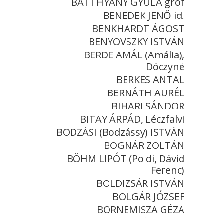
BATTHYÁNY GYULA gróf
BENEDEK JENŐ id.
BENKHARDT ÁGOST
BENYOVSZKY ISTVÁN
BERDE AMÁL (Amália),
Dóczyné
BERKES ANTAL
BERNÁTH AURÉL
BIHARI SÁNDOR
BITAY ÁRPÁD, Léczfalvi
BODZÁSI (Bodzássy) ISTVÁN
BOGNÁR ZOLTÁN
BÖHM LIPÓT (Poldi, Dávid
Ferenc)
BOLDIZSÁR ISTVÁN
BOLGÁR JÓZSEF
BORNEMISZA GÉZA