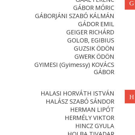
G
GÁBOR MÓRIC
GÁBORJÁNI SZABÓ KÁLMÁN
GÁDOR EMIL
GEIGER RICHÁRD
GOLOB, EGIBIUS
GUZSIK ÖDÖN
GWERK ÖDÖN
GYIMESI (Gyimessy) KOVÁCS
GÁBOR
HALASI HORVÁTH ISTVÁN
H
HALÁSZ SZABÓ SÁNDOR
HERMAN LIPÓT
HERMÉLY VIKTOR
HINCZ GYULA
HOLBA TIVADAR