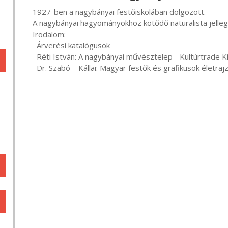
     1927-ben a nagybányai festőiskolában dolgozott.

     A nagybányai hagyományokhoz kötődő naturalista jellegű műveket festett.

     Irodalom:

       Árverési katalógusok

       Réti István: A nagybányai művésztelep - Kultúrtrade Kiadó, Budapest, 1994

       Dr. Szabó – Kállai: Magyar festők és grafikusok élet