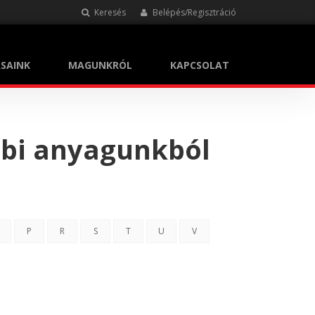
Keresés
Belépés/Regisztráció
SAINK
MAGUNKRÓL
KAPCSOLAT
bbi anyagunkból
P
R
S
T
U
V