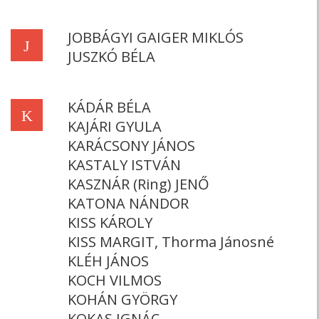
JOBBÁGYI GAIGER MIKLÓS
J
JUSZKÓ BÉLA
KÁDÁR BÉLA
K
KAJÁRI GYULA
KARÁCSONY JÁNOS
KASTALY ISTVÁN
KASZNÁR (Ring) JENŐ
KATONA NÁNDOR
KISS KÁROLY
KISS MARGIT, Thorma Jánosné
KLÉH JÁNOS
KOCH VILMOS
KOHÁN GYÖRGY
KOKAS IGNÁC