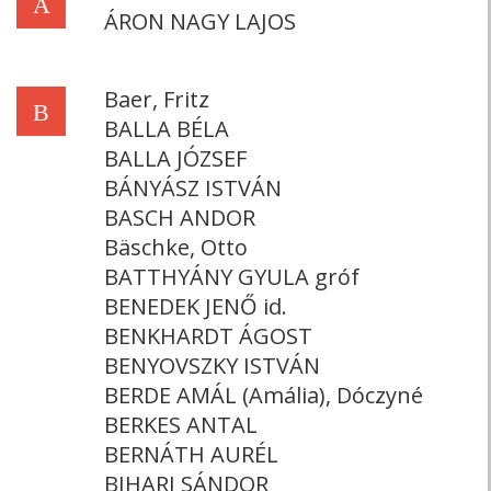
Á
ÁRON NAGY LAJOS
Baer, Fritz
B
BALLA BÉLA
BALLA JÓZSEF
BÁNYÁSZ ISTVÁN
BASCH ANDOR
Bäschke, Otto
BATTHYÁNY GYULA gróf
BENEDEK JENŐ id.
BENKHARDT ÁGOST
BENYOVSZKY ISTVÁN
BERDE AMÁL (Amália), Dóczyné
BERKES ANTAL
BERNÁTH AURÉL
BIHARI SÁNDOR