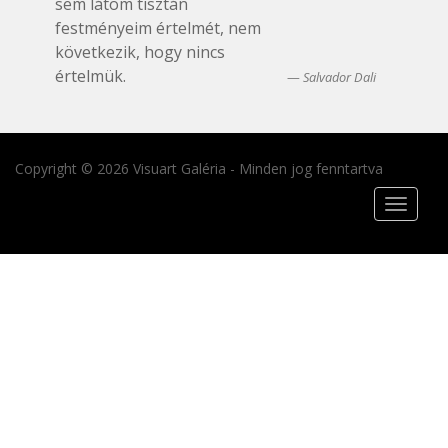
sem látom tisztán
festményeim értelmét, nem
következik, hogy nincs
értelmük.
Salvador Dali
Copyright © 2026 Visuart Galéria - Minden jog fenntartva
Toggle
navigat