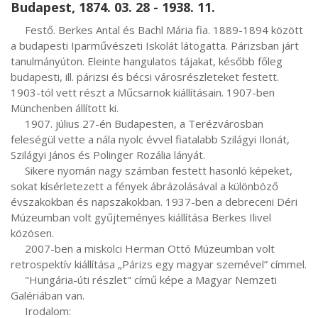
Budapest, 1874. 03. 28 - 1938. 11.
     Festő. Berkes Antal és Bachl Mária fia. 1889-1894 között 
a budapesti Iparművészeti Iskolát látogatta. Párizsban járt 
tanulmányúton. Eleinte hangulatos tájakat, később főleg 
budapesti, ill. párizsi és bécsi városrészleteket festett. 
1903-tól vett részt a Műcsarnok kiállításain. 1907-ben 
Münchenben állított ki.

     1907. július 27-én Budapesten, a Terézvárosban 
feleségül vette a nála nyolc évvel fiatalabb Szilágyi Ilonát, 
Szilágyi János és Polinger Rozália lányát.

     Sikere nyomán nagy számban festett hasonló képeket, 
sokat kísérletezett a fények ábrázolásával a különböző 
évszakokban és napszakokban. 1937-ben a debreceni Déri 
Múzeumban volt gyűjteményes kiállítása Berkes Ilivel 
közösen.

     2007-ben a miskolci Herman Ottó Múzeumban volt 
retrospektív kiállítása „Párizs egy magyar szemével” címmel.

     "Hungária-úti részlet" című képe a Magyar Nemzeti 
Galériában van.

     Irodalom:
