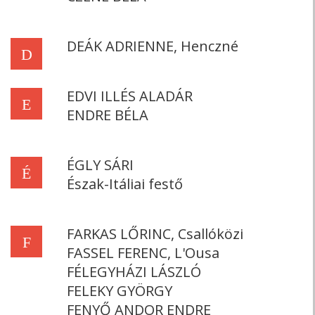
DEÁK ADRIENNE, Henczné
D
EDVI ILLÉS ALADÁR
E
ENDRE BÉLA
ÉGLY SÁRI
É
Észak-Itáliai festő
FARKAS LŐRINC, Csallóközi
F
FASSEL FERENC, L'Ousa
FÉLEGYHÁZI LÁSZLÓ
FELEKY GYÖRGY
FENYŐ ANDOR ENDRE