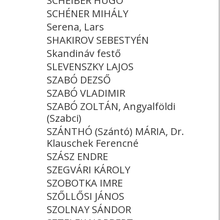
SCHEIBER HUGÓ
SCHÉNER MIHÁLY
Serena, Lars
SHAKIROV SEBESTYÉN
Skandináv festő
SLEVENSZKY LAJOS
SZABÓ DEZSŐ
SZABÓ VLADIMIR
SZABÓ ZOLTÁN, Angyalföldi
(Szabci)
SZÁNTHÓ (Szántó) MÁRIA, Dr.
Klauschek Ferencné
SZÁSZ ENDRE
SZEGVÁRI KÁROLY
SZOBOTKA IMRE
SZŐLLŐSI JÁNOS
SZOLNAY SÁNDOR