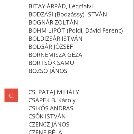
BITAY ÁRPÁD, Léczfalvi
BODZÁSI (Bodzássy) ISTVÁN
BOGNÁR ZOLTÁN
BÖHM LIPÓT (Poldi, Dávid Ferenc)
BOLDIZSÁR ISTVÁN
BOLGÁR JÓZSEF
BORNEMISZA GÉZA
BÖRTSÖK SAMU
BOZSÓ JÁNOS
CS. PATAJ MIHÁLY
C
CSAPEK B. Károly
CSIKÓS ANDRÁS
CSÓK ISTVÁN
CZENCZ JÁNOS
CZENE BÉLA