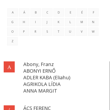
A
Á
B
C
D
E
É
F
G
H
I
J
K
L
M
N
O
P
R
S
T
U
V
W
Z
Abony, Franz
A
ABONYI ERNŐ
ADLER KABA (Eliahu)
AGRIKOLA LÍDIA
ANNA MARGIT
ÁCS FERENC