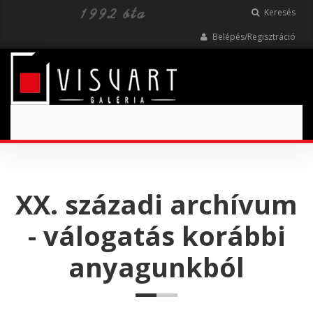
Keresés
Belépés/Regisztráció
Toggle
navigation
XX. századi archívum
- válogatás korábbi
anyagunkból