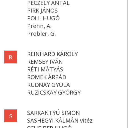
PÉCZELY ANTAL
PIRK JÁNOS
POLL HUGÓ
Prehn, A.
Probler, G.
REINHARD KÁROLY
R
REMSEY IVÁN
RÉTI MÁTYÁS
ROMEK ÁRPÁD
RUDNAY GYULA
RUZICSKAY GYÖRGY
SARKANTYÚ SIMON
S
SASHEGYI KÁLMÁN vitéz