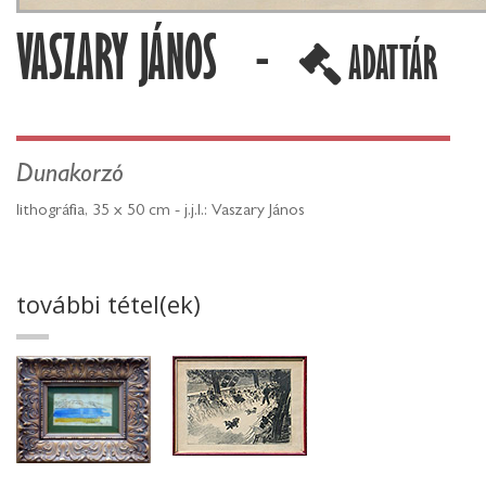
VASZARY JÁNOS -
ADATTÁR
Dunakorzó
lithográfia, 35 x 50 cm - j.j.l.: Vaszary János
további tétel(ek)