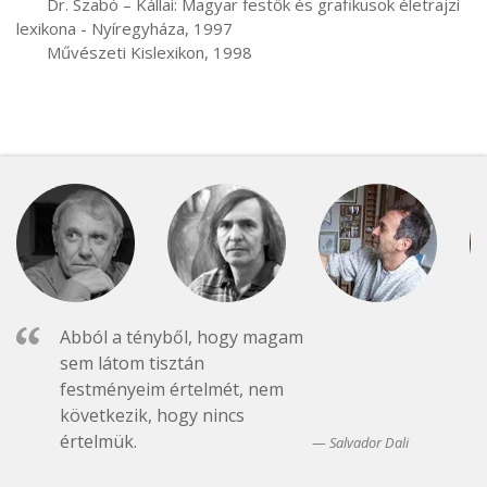
       Dr. Szabó – Kállai: Magyar festők és grafikusok életrajzi 
lexikona - Nyíregyháza, 1997

       Művészeti Kislexikon, 1998
Abból a tényből, hogy magam
sem látom tisztán
festményeim értelmét, nem
következik, hogy nincs
értelmük.
Salvador Dali