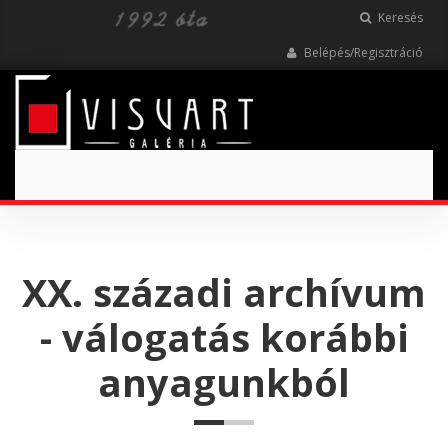
Keresés
Belépés/Regisztráció
Toggle
navigation
XX. századi archívum
- válogatás korábbi
anyagunkból