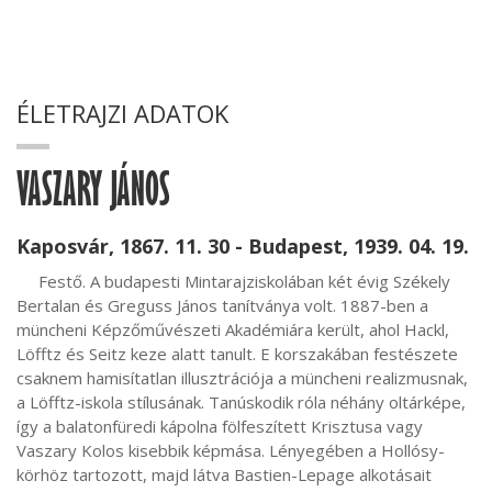
ÉLETRAJZI ADATOK
VASZARY JÁNOS
Kaposvár, 1867. 11. 30 - Budapest, 1939. 04. 19.
     Festő. A budapesti Mintarajziskolában két évig Székely 
Bertalan és Greguss János tanítványa volt. 1887-ben a 
müncheni Képzőművészeti Akadémiára került, ahol Hackl, 
Löfftz és Seitz keze alatt tanult. E korszakában festészete 
csaknem hamisítatlan illusztrációja a müncheni realizmusnak, 
a Löfftz-iskola stílusának. Tanúskodik róla néhány oltárképe, 
így a balatonfüredi kápolna fölfeszített Krisztusa vagy 
Vaszary Kolos kisebbik képmása. Lényegében a Hollósy-
körhöz tartozott, majd látva Bastien-Lepage alkotásait 