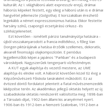
kulturált. Az I. világháború alatt expresszív erejű, drámai 
háborús képeket festett, egy ideig a háború után is e drámai 
hangvétel jellemezte (Golgotha). E korszakában érezhető 
leginkább a német expresszionizmus hatása. Ekkor festette 
harsány színű, csapongó ecsetjárású cirkusz- és 
színházjeleneteit.

     Ezt követően - ismételt párizsi tanulmányútja hatására - 
újból visszakanyarodott a francia indítékhoz, s főleg Van 
Dongen piktúrájának a hatása érződik szellemes, dekoratív, 
akvarell finomságú olajkompozícióin. E periódus 
legjellemzőbb képei a japános "Parkban" és a budapesti 
városképek. Nagyszerűek tengerparti vízfestményei.

     A KUT egyik alapítója és vezető mestere, az UME 
alapítója és elnöke volt. A háborút követően közel tíz évig a 
Képzőművészeti Főiskola tanáraként működött. Ez az 
évtized döntő fordulatot jelentett a fiatal művésznemzedék 
kiképzése terén. Az akadémikus jellegű oktatás helyett az új 
szabadiskolai oktatás rendszerét valósította meg. 1898-ban 
a Társulati-díjat, 1902-ben állami kis aranyérmet nyert. 
1906-ban és 1912-ben a Nemzeti Szalonban, 1912-ben a 