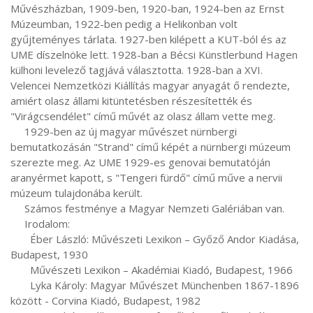
Művészházban, 1909-ben, 1920-ban, 1924-ben az Ernst 
Múzeumban, 1922-ben pedig a Helikonban volt 
gyűjteményes tárlata. 1927-ben kilépett a KUT-ból és az 
UME díszelnöke lett. 1928-ban a Bécsi Künstlerbund Hagen 
külhoni levelező tagjává választotta. 1928-ban a XVI. 
Velencei Nemzetközi Kiállítás magyar anyagát ő rendezte, 
amiért olasz állami kitüntetésben részesítették és 
"Virágcsendélet" című művét az olasz állam vette meg.

     1929-ben az új magyar művészet nürnbergi 
bemutatkozásán "Strand" című képét a nürnbergi múzeum 
szerezte meg. Az UME 1929-es genovai bemutatóján 
aranyérmet kapott, s "Tengeri fürdő" című műve a nervii 
múzeum tulajdonába került.

     Számos festménye a Magyar Nemzeti Galériában van.

     Irodalom:

       Éber László: Művészeti Lexikon – Győző Andor Kiadása, 
Budapest, 1930

       Művészeti Lexikon – Akadémiai Kiadó, Budapest, 1966

       Lyka Károly: Magyar Művészet Münchenben 1867-1896 
között - Corvina Kiadó, Budapest, 1982
