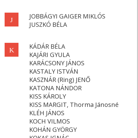
JOBBÁGYI GAIGER MIKLÓS
J
JUSZKÓ BÉLA
KÁDÁR BÉLA
K
KAJÁRI GYULA
KARÁCSONY JÁNOS
KASTALY ISTVÁN
KASZNÁR (Ring) JENŐ
KATONA NÁNDOR
KISS KÁROLY
KISS MARGIT, Thorma Jánosné
KLÉH JÁNOS
KOCH VILMOS
KOHÁN GYÖRGY
KOKAS IGNÁC