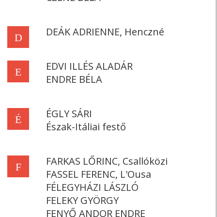
DEÁK ADRIENNE, Henczné
D
EDVI ILLÉS ALADÁR
E
ENDRE BÉLA
ÉGLY SÁRI
É
Észak-Itáliai festő
FARKAS LŐRINC, Csallóközi
F
FASSEL FERENC, L'Ousa
FÉLEGYHÁZI LÁSZLÓ
FELEKY GYÖRGY
FENYŐ ANDOR ENDRE