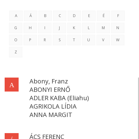
A
Á
B
C
D
E
É
F
G
H
I
J
K
L
M
N
O
P
R
S
T
U
V
W
Z
Abony, Franz
A
ABONYI ERNŐ
ADLER KABA (Eliahu)
AGRIKOLA LÍDIA
ANNA MARGIT
ÁCS FERENC