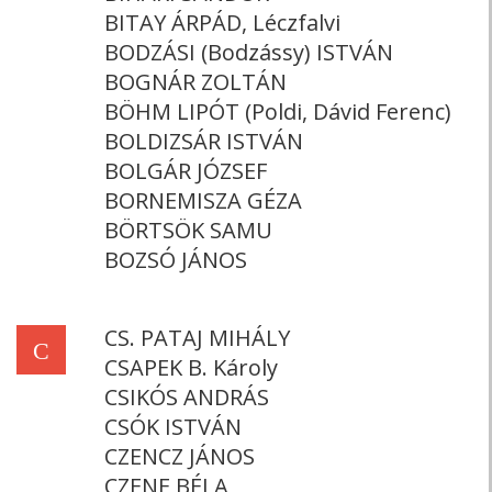
BITAY ÁRPÁD, Léczfalvi
BODZÁSI (Bodzássy) ISTVÁN
BOGNÁR ZOLTÁN
BÖHM LIPÓT (Poldi, Dávid Ferenc)
BOLDIZSÁR ISTVÁN
BOLGÁR JÓZSEF
BORNEMISZA GÉZA
BÖRTSÖK SAMU
BOZSÓ JÁNOS
CS. PATAJ MIHÁLY
C
CSAPEK B. Károly
CSIKÓS ANDRÁS
CSÓK ISTVÁN
CZENCZ JÁNOS
CZENE BÉLA