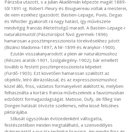
Párizsba utazott, s a Julian Akadémián képezte magát 1889-
től 1891-ig. Robert-Fleury és Bouguereau voltak a mesterei, 
de nem ezekhez igazodott. Bastien-Lepage, Puvis, Degas 
és Whistler gyakorolt rá nagy hatást, így művészete 
mindvégig franciás ihletettségű maradt. A Bastien-Lepage-i 
naturalizmustól (Pásztorsípot fúvó gyermek-1896) 
hamarosan a posztimpresszionista törekvésekhez jutott 
(Bizánci Madonna-1897, A hír-1899 és Aranykor-1900).

     Ezután visszakanyarodott a plein air naturalizmushoz 
(Részes aratók-1901, Szolgalegény-1902), bár emellett 
tovább is festett posztimpresszionista képeket 
(Fürdő-1903). Ezt követően hamarosan szakított az 
objektív, leíró ábrázolással, és az expresszionizmushoz 
közel álló, friss, vázlatos formanyelvet alakított ki, melyben 
felhasználta a kortárs francia művészeknek a fauvizmusban 
edződött formagazdagságát. Matisse, Dufy, de főleg Van 
Dongen hatását ötvözte szellemes, néha kissé felszínes 
piktúrájába.

     Stílusát úgyszólván évtizedenként váltogatta, 
festészetében minden megtalálható, a szenvedélyes 
drámaiságtól a puszta technikai bravúrig, ám mindig friss és 