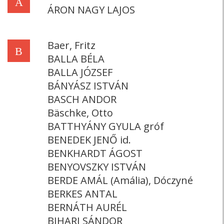
Á
ÁRON NAGY LAJOS
Baer, Fritz
B
BALLA BÉLA
BALLA JÓZSEF
BÁNYÁSZ ISTVÁN
BASCH ANDOR
Bäschke, Otto
BATTHYÁNY GYULA gróf
BENEDEK JENŐ id.
BENKHARDT ÁGOST
BENYOVSZKY ISTVÁN
BERDE AMÁL (Amália), Dóczyné
BERKES ANTAL
BERNÁTH AURÉL
BIHARI SÁNDOR