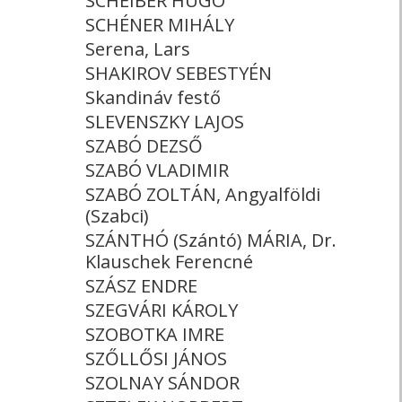
SCHEIBER HUGÓ
SCHÉNER MIHÁLY
Serena, Lars
SHAKIROV SEBESTYÉN
Skandináv festő
SLEVENSZKY LAJOS
SZABÓ DEZSŐ
SZABÓ VLADIMIR
SZABÓ ZOLTÁN, Angyalföldi
(Szabci)
SZÁNTHÓ (Szántó) MÁRIA, Dr.
Klauschek Ferencné
SZÁSZ ENDRE
SZEGVÁRI KÁROLY
SZOBOTKA IMRE
SZŐLLŐSI JÁNOS
SZOLNAY SÁNDOR