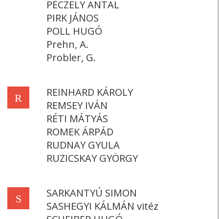
PÉCZELY ANTAL
PIRK JÁNOS
POLL HUGÓ
Prehn, A.
Probler, G.
REINHARD KÁROLY
R
REMSEY IVÁN
RÉTI MÁTYÁS
ROMEK ÁRPÁD
RUDNAY GYULA
RUZICSKAY GYÖRGY
SARKANTYÚ SIMON
S
SASHEGYI KÁLMÁN vitéz