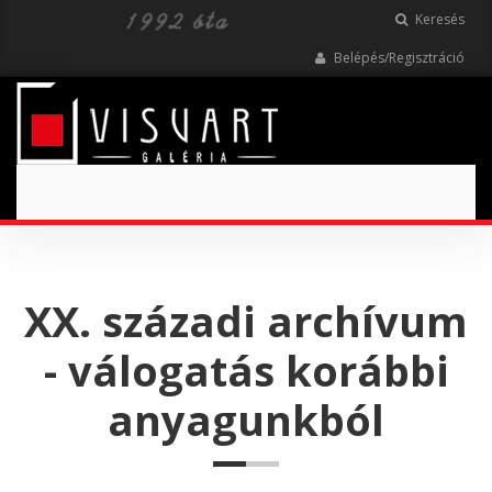
Keresés
Belépés/Regisztráció
Toggle
navigation
XX. századi archívum
- válogatás korábbi
anyagunkból