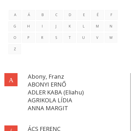
A
Á
B
C
D
E
É
F
G
H
I
J
K
L
M
N
O
P
R
S
T
U
V
W
Z
Abony, Franz
A
ABONYI ERNŐ
ADLER KABA (Eliahu)
AGRIKOLA LÍDIA
ANNA MARGIT
ÁCS FERENC