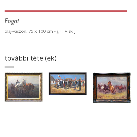
Fogat
olaj-vászon, 75 x 100 cm - j.j.l.: Viski J.
további tétel(ek)