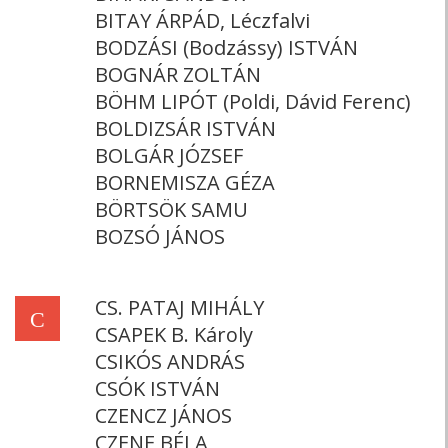
BITAY ÁRPÁD, Léczfalvi
BODZÁSI (Bodzássy) ISTVÁN
BOGNÁR ZOLTÁN
BÖHM LIPÓT (Poldi, Dávid Ferenc)
BOLDIZSÁR ISTVÁN
BOLGÁR JÓZSEF
BORNEMISZA GÉZA
BÖRTSÖK SAMU
BOZSÓ JÁNOS
CS. PATAJ MIHÁLY
C
CSAPEK B. Károly
CSIKÓS ANDRÁS
CSÓK ISTVÁN
CZENCZ JÁNOS
CZENE BÉLA