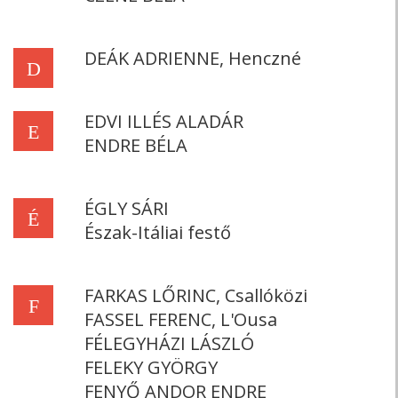
DEÁK ADRIENNE, Henczné
D
EDVI ILLÉS ALADÁR
E
ENDRE BÉLA
ÉGLY SÁRI
É
Észak-Itáliai festő
FARKAS LŐRINC, Csallóközi
F
FASSEL FERENC, L'Ousa
FÉLEGYHÁZI LÁSZLÓ
FELEKY GYÖRGY
FENYŐ ANDOR ENDRE