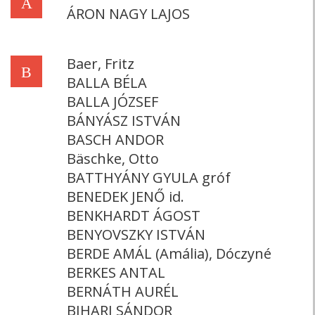
Á
ÁRON NAGY LAJOS
Baer, Fritz
B
BALLA BÉLA
BALLA JÓZSEF
BÁNYÁSZ ISTVÁN
BASCH ANDOR
Bäschke, Otto
BATTHYÁNY GYULA gróf
BENEDEK JENŐ id.
BENKHARDT ÁGOST
BENYOVSZKY ISTVÁN
BERDE AMÁL (Amália), Dóczyné
BERKES ANTAL
BERNÁTH AURÉL
BIHARI SÁNDOR