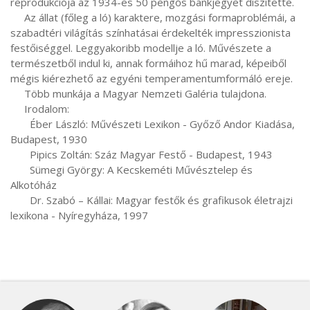
reprodukciója az 1934-es 50 pengős bankjegyet díszítette.

     Az állat (főleg a ló) karaktere, mozgási formaproblémái, a 
szabadtéri világítás színhatásai érdekelték impresszionista 
festőiséggel. Leggyakoribb modellje a ló. Művészete a 
természetből indul ki, annak formáihoz hű marad, képeiből 
mégis kiérezhető az egyéni temperamentumformáló ereje.

     Több munkája a Magyar Nemzeti Galéria tulajdona.

     Irodalom:

       Éber László: Művészeti Lexikon - Győző Andor Kiadása, 
Budapest, 1930

       Pipics Zoltán: Száz Magyar Festő - Budapest, 1943

       Sümegi György: A Kecskeméti Művésztelep és 
Alkotóház

       Dr. Szabó – Kállai: Magyar festők és grafikusok életrajzi 
lexikona - Nyíregyháza, 1997