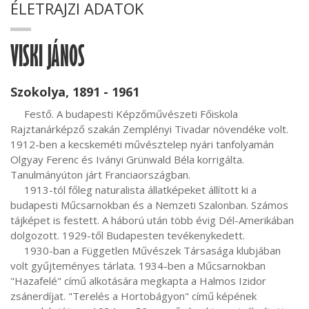
ÉLETRAJZI ADATOK
VISKI JÁNOS
Szokolya, 1891 - 1961
     Festő. A budapesti Képzőművészeti Főiskola 
Rajztanárképző szakán Zemplényi Tivadar növendéke volt. 
1912-ben a kecskeméti művésztelep nyári tanfolyamán 
Olgyay Ferenc és Iványi Grünwald Béla korrigálta. 
Tanulmányúton járt Franciaországban.

     1913-tól főleg naturalista állatképeket állított ki a 
budapesti Műcsarnokban és a Nemzeti Szalonban. Számos 
tájképet is festett. A háború után több évig Dél-Amerikában 
dolgozott. 1929-től Budapesten tevékenykedett.

     1930-ban a Független Művészek Társasága klubjában 
volt gyűjteményes tárlata. 1934-ben a Műcsarnokban 
"Hazafelé" című alkotására megkapta a Halmos Izidor 
zsánerdíjat. "Terelés a Hortobágyon" című képének 