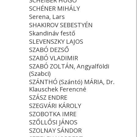
SCHEIBER HUGÓ
SCHÉNER MIHÁLY
Serena, Lars
SHAKIROV SEBESTYÉN
Skandináv festő
SLEVENSZKY LAJOS
SZABÓ DEZSŐ
SZABÓ VLADIMIR
SZABÓ ZOLTÁN, Angyalföldi
(Szabci)
SZÁNTHÓ (Szántó) MÁRIA, Dr.
Klauschek Ferencné
SZÁSZ ENDRE
SZEGVÁRI KÁROLY
SZOBOTKA IMRE
SZŐLLŐSI JÁNOS
SZOLNAY SÁNDOR