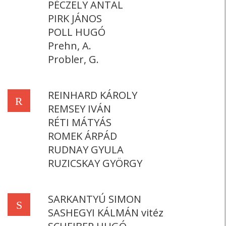
PÉCZELY ANTAL
PIRK JÁNOS
POLL HUGÓ
Prehn, A.
Probler, G.
REINHARD KÁROLY
R
REMSEY IVÁN
RÉTI MÁTYÁS
ROMEK ÁRPÁD
RUDNAY GYULA
RUZICSKAY GYÖRGY
SARKANTYÚ SIMON
S
SASHEGYI KÁLMÁN vitéz