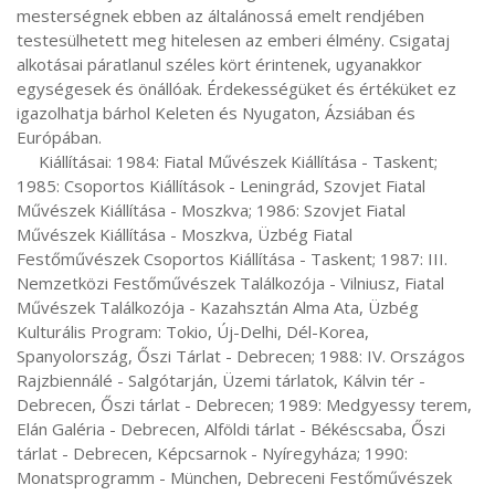
mesterségnek ebben az általánossá emelt rendjében 
testesülhetett meg hitelesen az emberi élmény. Csigataj 
alkotásai páratlanul széles kört érintenek, ugyanakkor 
egységesek és önállóak. Érdekességüket és értéküket ez 
igazolhatja bárhol Keleten és Nyugaton, Ázsiában és 
Európában.

     Kiállításai: 1984: Fiatal Művészek Kiállítása - Taskent; 
1985: Csoportos Kiállítások - Leningrád, Szovjet Fiatal 
Művészek Kiállítása - Moszkva; 1986: Szovjet Fiatal 
Művészek Kiállítása - Moszkva, Üzbég Fiatal 
Festőművészek Csoportos Kiállítása - Taskent; 1987: III. 
Nemzetközi Festőművészek Találkozója - Vilniusz, Fiatal 
Művészek Találkozója - Kazahsztán Alma Ata, Üzbég 
Kulturális Program: Tokio, Új-Delhi, Dél-Korea, 
Spanyolország, Őszi Tárlat - Debrecen; 1988: IV. Országos 
Rajzbiennálé - Salgótarján, Üzemi tárlatok, Kálvin tér - 
Debrecen, Őszi tárlat - Debrecen; 1989: Medgyessy terem, 
Elán Galéria - Debrecen, Alföldi tárlat - Békéscsaba, Őszi 
tárlat - Debrecen, Képcsarnok - Nyíregyháza; 1990: 
Monatsprogramm - München, Debreceni Festőművészek 