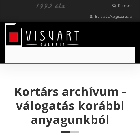
Keresés
Belépés/Regisztráció
Toggle
navigation
Kortárs archívum -
válogatás korábbi
anyagunkból