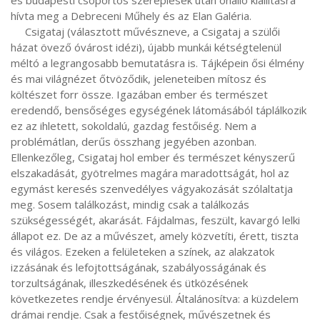
és budapesti csoportos szereplések után önálló kiállításra 
hívta meg a Debreceni Műhely és az Elan Galéria.

     Csigataj (választott művészneve, a Csigataj a szülői 
házat övező óvárost idézi), újabb munkái kétségtelenül 
méltó a legrangosabb bemutatásra is. Tájképein ősi élmény 
és mai világnézet őtvöződik, jeleneteiben mítosz és 
költészet forr össze. Igazában ember és természet 
eredendő, bensőséges egységének látomásából táplálkozik 
ez az ihletett, sokoldalú, gazdag festőiség. Nem a 
problémátlan, derűs összhang jegyében azonban. 
Ellenkezőleg, Csigataj hol ember és természet kényszerű 
elszakadását, gyötrelmes magára maradottságát, hol az 
egymást keresés szenvedélyes vágyakozását szólaltatja 
meg. Sosem találkozást, mindig csak a találkozás 
szükségességét, akarását. Fájdalmas, feszült, kavargó lelki 
állapot ez. De az a művészet, amely közvetíti, érett, tiszta 
és világos. Ezeken a felületeken a színek, az alakzatok 
izzásának és lefojtottságának, szabályosságának és 
torzultságának, illeszkedésének és ütközésének 
következetes rendje érvényesül. Általánosítva: a küzdelem 
drámai rendje. Csak a festőiségnek, művészetnek és 