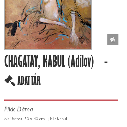
CHAGATAY, KABUL (Adilov) -
ADATTÁR
Pikk Dáma
olaj-farost, 50 x 40 cm - j.b.l.: Kabul