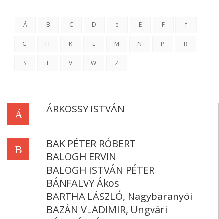
Á
B
C
D
e
E
F
f
G
H
K
L
M
N
P
R
S
T
V
W
Z
ÁRKOSSY ISTVÁN
Á
BAK PÉTER RÓBERT
B
BALOGH ERVIN
BALOGH ISTVÁN PÉTER
BÁNFALVY Ákos
BARTHA LÁSZLÓ, Nagybaranyói
BAZÁN VLADIMIR, Ungvári