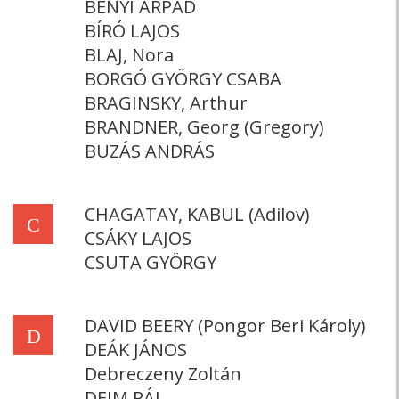
BÉNYI ÁRPÁD
BÍRÓ LAJOS
BLAJ, Nora
BORGÓ GYÖRGY CSABA
BRAGINSKY, Arthur
BRANDNER, Georg (Gregory)
BUZÁS ANDRÁS
CHAGATAY, KABUL (Adilov)
C
CSÁKY LAJOS
CSUTA GYÖRGY
DAVID BEERY (Pongor Beri Károly)
D
DEÁK JÁNOS
Debreczeny Zoltán
DEIM PÁL