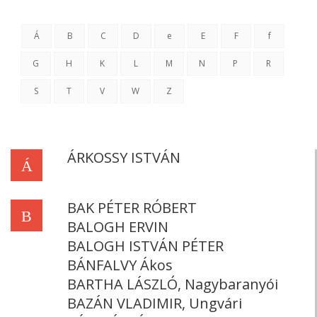
Á
B
C
D
e
E
F
f
G
H
K
L
M
N
P
R
S
T
V
W
Z
ÁRKOSSY ISTVÁN
Á
BAK PÉTER RÓBERT
B
BALOGH ERVIN
BALOGH ISTVÁN PÉTER
BÁNFALVY Ákos
BARTHA LÁSZLÓ, Nagybaranyói
BAZÁN VLADIMIR, Ungvári