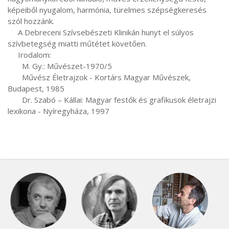
képeiből nyugalom, harmónia, türelmes szépségkeresés 
szól hozzánk.

     A Debreceni Szívsebészeti Klinikán hunyt el súlyos 
szívbetegség miatti műtétet követően.

     Irodalom:

       M. Gy.: Művészet-1970/5

       Művész Életrajzok - Kortárs Magyar Művészek, 
Budapest, 1985

       Dr. Szabó – Kállai: Magyar festők és grafikusok életrajzi 
lexikona - Nyíregyháza, 1997