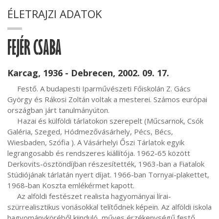
ÉLETRAJZI ADATOK
FEJÉR CSABA
Karcag, 1936 - Debrecen, 2002. 09. 17.
     Festő. A budapesti Iparművészeti Főiskolán Z. Gács 
György és Rákosi Zoltán voltak a mesterei. Számos európai 
országban járt tanulmányúton.

     Hazai és külföldi tárlatokon szerepelt (Műcsarnok, Csók 
Galéria, Szeged, Hódmezővásárhely, Pécs, Bécs, 
Wiesbaden, Szófia ). A Vásárhelyi Őszi Tárlatok egyik 
legrangosabb és rendszeres kiállítója. 1962-65 között 
Derkovits-ösztöndíjban részesítették, 1963-ban a Fiatalok 
Stúdiójának tárlatán nyert díjat. 1966-ban Tornyai-plakettet, 
1968-ban Koszta emlékérmet kapott.

     Az alföldi festészet realista hagyományai lírai-
szürrealisztikus vonásokkal telítődnek képein. Az alföldi iskola 
hagyományköréből kiinduló, műves érzékenységű festő, 