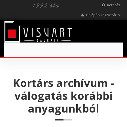
Keresés
Belépés/Regisztráció
Toggle
navigation
Kortárs archívum -
válogatás korábbi
anyagunkból