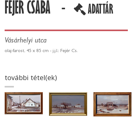
FEJÉR CSABA -
ADATTÁR
Vásárhelyi utca
olaj-farost, 45 x 85 cm - j.j.l.: Fejér Cs.
további tétel(ek)