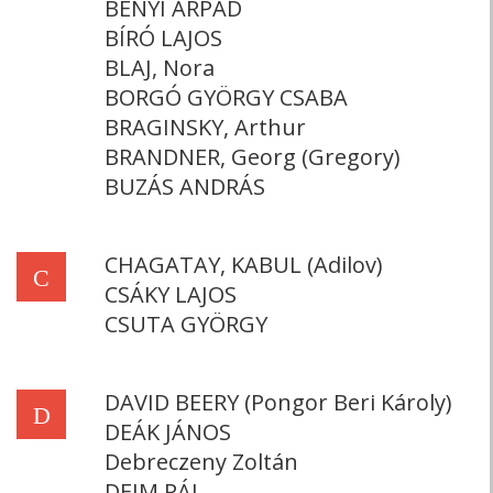
BÉNYI ÁRPÁD
BÍRÓ LAJOS
BLAJ, Nora
BORGÓ GYÖRGY CSABA
BRAGINSKY, Arthur
BRANDNER, Georg (Gregory)
BUZÁS ANDRÁS
CHAGATAY, KABUL (Adilov)
C
CSÁKY LAJOS
CSUTA GYÖRGY
DAVID BEERY (Pongor Beri Károly)
D
DEÁK JÁNOS
Debreczeny Zoltán
DEIM PÁL