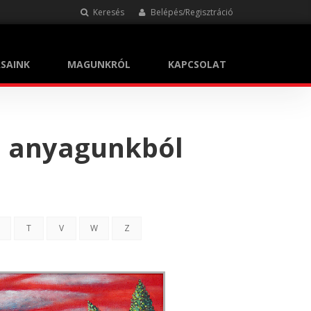
Keresés
Belépés/Regisztráció
SAINK
MAGUNKRÓL
KAPCSOLAT
i anyagunkból
T
V
W
Z