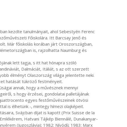
pzőművészeti Főiskolára. Itt Barcsay Jenő és 
t. Már főiskolás korában járt Oroszországban, 
Németországban is, rajzolhatta Naumburg és 
ináviát, Dalmáciát, Itáliát, s az ott szerzett 
bb élményt Olaszország világa jelentette neki. 
et hatását tükröző festményeit.

eiről, s hogy érzései, gondolatai palletájának 
a quattrocento egyes festőművészeinek ötvösi 
tal is élhetünk -, mintegy hímezi olajképeit.

n Emlékérem, Hatvani Tájkép Biennálé, Dunakanyar-
nyérem (Jugoszlávia); 1982: Nívódíj; 1983: Marx 