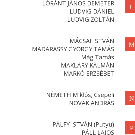
LÓRÁNT JÁNOS DEMETER
L
LUDVIG DÁNIEL
LUDVIG ZOLTÁN
MÁCSAI ISTVÁN
M
MADARASSY GYÖRGY TAMÁS
Mág Tamás
MAKLÁRY KÁLMÁN
MARKÓ ERZSÉBET
NÉMETH Miklós, Csepeli
N
NOVÁK ANDRÁS
PÁLFY ISTVÁN (Putyu)
P
PÁLL LAJOS