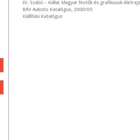
       Dr. Szabó – Kállai: Magyar festők és grafikusok életrajzi lexikona - Nyíregyháza, 1997

       BÁV Aukciós Katalógus, 2000/05

       Kiállítási Katalógus