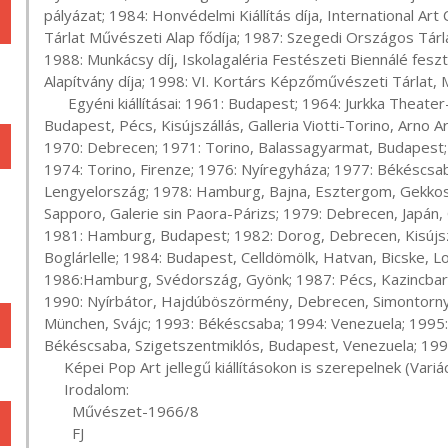
pályázat; 1984: Honvédelmi Kiállítás díja, International Ar
Tárlat Művészeti Alap fődíja; 1987: Szegedi Országos Tárlat 
1988: Munkácsy díj, Iskolagaléria Festészeti Biennálé feszti
Alapítvány díja; 1998: VI. Kortárs Képzőművészeti Tárlat, M
      Egyéni kiállításai: 1961: Budapest; 1964: Jurkka Theater-Helsinki; 1966: Budapest; 1967: Budapest; 1968: 
Budapest, Pécs, Kisújszállás, Galleria Viotti-Torino, Arno Ar
1970: Debrecen; 1971: Torino, Balassagyarmat, Budapest;
1974: Torino, Firenze; 1976: Nyíregyháza; 1977: Békéscsa
Lengyelország; 1978: Hamburg, Bajna, Esztergom, Gekkos
Sapporo, Galerie sin Paora-Párizs; 1979: Debrecen, Japán, 
1981: Hamburg, Budapest; 1982: Dorog, Debrecen, Kisújszá
Boglárlelle; 1984: Budapest, Celldömölk, Hatvan, Bicske, 
1986:Hamburg, Svédország, Gyönk; 1987: Pécs, Kazincbarci
1990: Nyírbátor, Hajdúböszörmény, Debrecen, Simontornya
München, Svájc; 1993: Békéscsaba; 1994: Venezuela; 1995: B
Békéscsaba, Szigetszentmiklós, Budapest, Venezuela; 199
     Képei Pop Art jellegű kiállításokon is szerepelnek (Variációk a Pop Art-ra, 1994. Műcsarnok).

     Irodalom:

       Művészet-1966/8

       FJ
