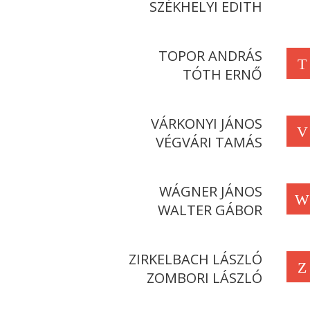
SZÉKHELYI EDITH
TOPOR ANDRÁS
T
TÓTH ERNŐ
VÁRKONYI JÁNOS
V
VÉGVÁRI TAMÁS
WÁGNER JÁNOS
W
WALTER GÁBOR
ZIRKELBACH LÁSZLÓ
Z
ZOMBORI LÁSZLÓ