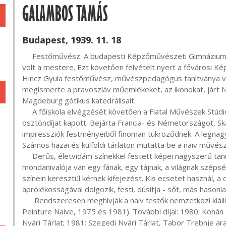
GALAMBOS TAMÁS
Budapest, 1939. 11. 18
     Festőművész. A budapesti Képzőművészeti Gimnáziumban kezdte tanulmányait, ahol Sebestyén Ferenc 
volt a mestere. Ezt követően felvételt nyert a fővárosi Ké
Hincz Gyula festőművész, művészpedagógus tanítványa vol
megismerte a pravoszláv műemlékeket, az ikonokat, járt 
Magdeburg gótikus katedrálisait.

     A főiskola elvégzését követően a Fiatal Művészek Stúdiójának lett tagja, s itt hat hónapra szóló 
ösztöndíjat kapott. Bejárta Francia- és Németországot, Skand
impressziók festményeiből finoman tükröződnek. A legnagyo
Számos hazai és külföldi tárlaton mutatta be a naiv művész
     Derűs, életvidám színekkel festett képei nagyszerű tanúságai annak, hogy a művésznek mennyi 
mondanivalója van egy fának, egy tájnak, a világnak szépség
színein keresztül kérnek kifejezést. Kis ecsetet használ, 
aprólékosságával dolgozik, festi, dúsítja - sőt, más hasonlat
      Rendszeresen meghívják a naív festők nemzetközi kiállításaira, Svájcban díjat is kapott (Prix Suisse de la 
Peinture Naive, 1975 és 1981). További díjai: 1980: Kohá
Nyári Tárlat; 1981: Szegedi Nyári Tárlat, Tabor Trebnje ara