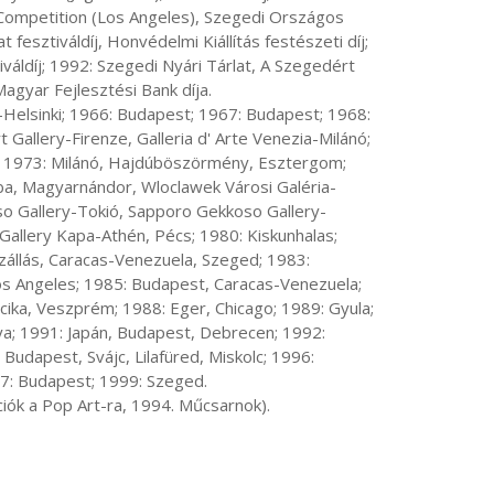
t Competition (Los Angeles), Szegedi Országos 
fesztiváldíj, Honvédelmi Kiállítás festészeti díj; 
váldíj; 1992: Szegedi Nyári Tárlat, A Szegedért 
agyar Fejlesztési Bank díja.

t Gallery-Firenze, Galleria d' Arte Venezia-Milánó; 
 1973: Milánó, Hajdúböszörmény, Esztergom; 
ba, Magyarnándor, Wloclawek Városi Galéria-
o Gallery-Tokió, Sapporo Gekkoso Gallery-
Gallery Kapa-Athén, Pécs; 1980: Kiskunhalas; 
llás, Caracas-Venezuela, Szeged; 1983: 
Los Angeles; 1985: Budapest, Caracas-Venezuela; 
ka, Veszprém; 1988: Eger, Chicago; 1989: Gyula; 
; 1991: Japán, Budapest, Debrecen; 1992: 
udapest, Svájc, Lilafüred, Miskolc; 1996: 
7: Budapest; 1999: Szeged.
