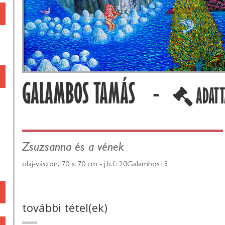
GALAMBOS TAMÁS -
ADATT
Zsuzsanna és a vének
olaj-vászon, 70 x 70 cm - j.b.f.: 20Galambos13
további tétel(ek)