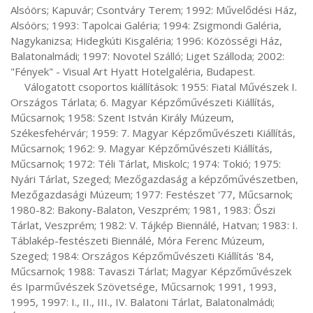
Alsóörs; Kapuvár; Csontváry Terem; 1992: Művelődési Ház, 
Alsóörs; 1993: Tapolcai Galéria; 1994: Zsigmondi Galéria, 
Nagykanizsa; Hidegkúti Kisgaléria; 1996: Közösségi Ház, 
Balatonalmádi; 1997: Novotel Szálló; Liget Szálloda; 2002: 
"Fények" - Visual Art Hyatt Hotelgaléria, Budapest.

     Válogatott csoportos kiállítások: 1955: Fiatal Művészek I. 
Országos Tárlata; 6. Magyar Képzőművészeti Kiállítás, 
Műcsarnok; 1958: Szent István Király Múzeum, 
Székesfehérvár; 1959: 7. Magyar Képzőművészeti Kiállítás, 
Műcsarnok; 1962: 9. Magyar Képzőművészeti Kiállítás, 
Műcsarnok; 1972: Téli Tárlat, Miskolc; 1974: Tokió; 1975: 
Nyári Tárlat, Szeged; Mezőgazdaság a képzőművészetben, 
Mezőgazdasági Múzeum; 1977: Festészet '77, Műcsarnok; 
1980-82: Bakony-Balaton, Veszprém; 1981, 1983: Őszi 
Tárlat, Veszprém; 1982: V. Tájkép Biennálé, Hatvan; 1983: I. 
Táblakép-festészeti Biennálé, Móra Ferenc Múzeum, 
Szeged; 1984: Országos Képzőművészeti Kiállítás '84, 
Műcsarnok; 1988: Tavaszi Tárlat; Magyar Képzőművészek 
és Iparművészek Szövetsége, Műcsarnok; 1991, 1993, 
1995, 1997: I., II., III., IV. Balatoni Tárlat, Balatonalmádi; 