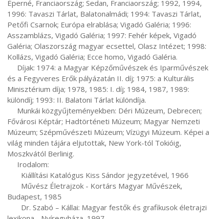
Éperné, Franciaország; Sedan, Franciaország; 1992, 1994, 
1996: Tavaszi Tárlat, Balatonalmádi; 1994: Tavaszi Tárlat, 
Petőfi Csarnok; Európa elrablása; Vigadó Galéria; 1996: 
Asszamblázs, Vigadó Galéria; 1997: Fehér képek, Vigadó 
Galéria; Olaszország magyar ecsettel, Olasz Intézet; 1998: 
Kollázs, Vigadó Galéria; Ecce homo, Vigadó Galéria.

     Díjak: 1974: a Magyar Képzőművészek és Iparművészek 
és a Fegyveres Erők pályázatán II. díj; 1975: a Kulturális 
Minisztérium díja; 1978, 1985: I. díj; 1984, 1987, 1989: 
különdíj; 1993: II. Balatoni Tárlat különdíja.

     Munkái közgyűjteményekben: Déri Múzeum, Debrecen; 
Fővárosi Képtár; Hadtörténeti Múzeum; Magyar Nemzeti 
Múzeum; Szépművészeti Múzeum; Vízügyi Múzeum. Képei a 
világ minden tájára eljutottak, New York-tól Tokióig, 
Moszkvától Berlinig.

     Irodalom:

       Kiállítási Katalógus Kiss Sándor jegyzetével, 1966

       Művész Életrajzok - Kortárs Magyar Művészek, 
Budapest, 1985

       Dr. Szabó – Kállai: Magyar festők és grafikusok életrajzi 
lexikona - Nyíregyháza, 1997
