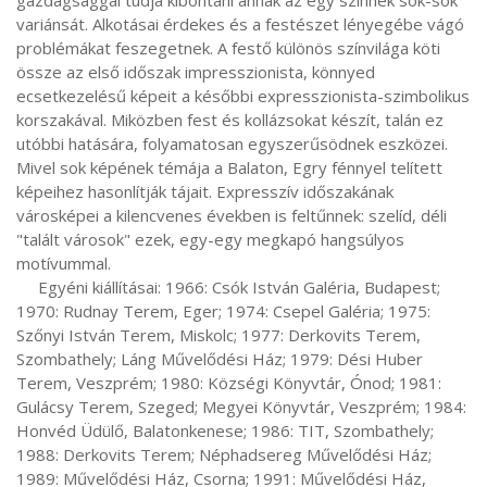
gazdagsággal tudja kibontani annak az egy színnek sok-sok 
variánsát. Alkotásai érdekes és a festészet lényegébe vágó 
problémákat feszegetnek. A festő különös színvilága köti 
össze az első időszak impresszionista, könnyed 
ecsetkezelésű képeit a későbbi expresszionista-szimbolikus 
korszakával. Miközben fest és kollázsokat készít, talán ez 
utóbbi hatására, folyamatosan egyszerűsödnek eszközei. 
Mivel sok képének témája a Balaton, Egry fénnyel telített 
képeihez hasonlítják tájait. Expresszív időszakának 
városképei a kilencvenes években is feltűnnek: szelíd, déli 
"talált városok" ezek, egy-egy megkapó hangsúlyos 
motívummal.

     Egyéni kiállításai: 1966: Csók István Galéria, Budapest; 
1970: Rudnay Terem, Eger; 1974: Csepel Galéria; 1975: 
Szőnyi István Terem, Miskolc; 1977: Derkovits Terem, 
Szombathely; Láng Művelődési Ház; 1979: Dési Huber 
Terem, Veszprém; 1980: Községi Könyvtár, Ónod; 1981: 
Gulácsy Terem, Szeged; Megyei Könyvtár, Veszprém; 1984: 
Honvéd Üdülő, Balatonkenese; 1986: TIT, Szombathely; 
1988: Derkovits Terem; Néphadsereg Művelődési Ház; 
1989: Művelődési Ház, Csorna; 1991: Művelődési Ház, 