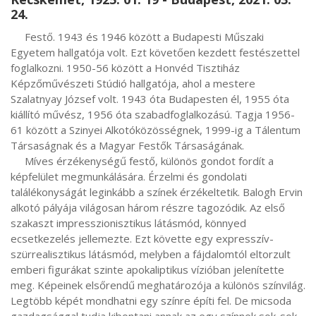
24.
     Festő. 1943 és 1946 között a Budapesti Műszaki 
Egyetem hallgatója volt. Ezt követően kezdett festészettel 
foglalkozni. 1950-56 között a Honvéd Tisztiház 
Képzőművészeti Stúdió hallgatója, ahol a mestere 
Szalatnyay József volt. 1943 óta Budapesten él, 1955 óta 
kiállító művész, 1956 óta szabadfoglalkozású. Tagja 1956-
61 között a Szinyei Alkotóközösségnek, 1999-ig a Tálentum 
Társaságnak és a Magyar Festők Társaságának.

     Míves érzékenységű festő, különös gondot fordít a 
képfelület megmunkálására. Érzelmi és gondolati 
találékonyságát leginkább a színek érzékeltetik. Balogh Ervin 
alkotó pályája világosan három részre tagozódik. Az első 
szakaszt impresszionisztikus látásmód, könnyed 
ecsetkezelés jellemezte. Ezt követte egy expresszív-
szürrealisztikus látásmód, melyben a fájdalomtól eltorzult 
emberi figurákat szinte apokaliptikus vízióban jelenítette 
meg. Képeinek elsőrendű meghatározója a különös színvilág. 
Legtöbb képét mondhatni egy színre építi fel. De micsoda 