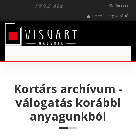
Keresés
Belépés/Regisztráció
Toggle
navigation
Kortárs archívum -
válogatás korábbi
anyagunkból