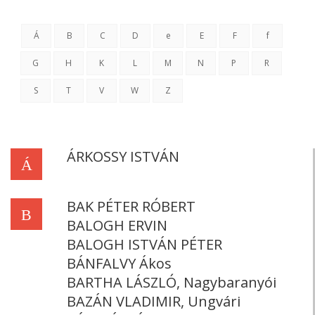
Á
B
C
D
e
E
F
f
G
H
K
L
M
N
P
R
S
T
V
W
Z
ÁRKOSSY ISTVÁN
Á
BAK PÉTER RÓBERT
B
BALOGH ERVIN
BALOGH ISTVÁN PÉTER
BÁNFALVY Ákos
BARTHA LÁSZLÓ, Nagybaranyói
BAZÁN VLADIMIR, Ungvári