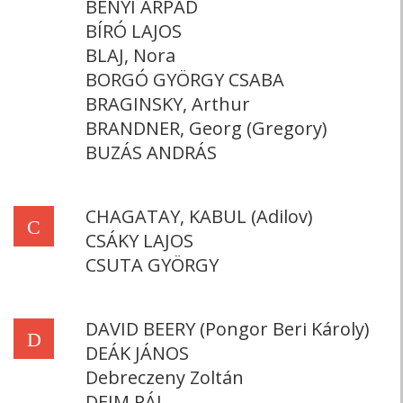
BÉNYI ÁRPÁD
BÍRÓ LAJOS
BLAJ, Nora
BORGÓ GYÖRGY CSABA
BRAGINSKY, Arthur
BRANDNER, Georg (Gregory)
BUZÁS ANDRÁS
CHAGATAY, KABUL (Adilov)
C
CSÁKY LAJOS
CSUTA GYÖRGY
DAVID BEERY (Pongor Beri Károly)
D
DEÁK JÁNOS
Debreczeny Zoltán
DEIM PÁL