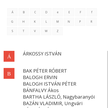
Á
B
C
D
e
E
F
f
G
H
K
L
M
N
P
R
S
T
V
W
Z
ÁRKOSSY ISTVÁN
Á
BAK PÉTER RÓBERT
B
BALOGH ERVIN
BALOGH ISTVÁN PÉTER
BÁNFALVY Ákos
BARTHA LÁSZLÓ, Nagybaranyói
BAZÁN VLADIMIR, Ungvári