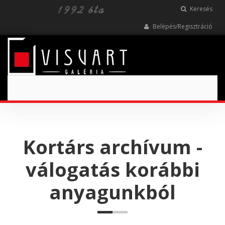
Keresés
Belépés/Regisztráció
Toggle
navigation
Kortárs archívum -
válogatás korábbi
anyagunkból