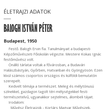
ÉLETRAJZI ADATOK
BALOGH ISTVÁN PÉTER
Budapest, 1950
     Festő. Balogh Ervin fia. Tanulmányait a budapesti 
Képzőművészeti Főiskolán végezte. Mestere Kokas Ignác 
festőművész volt.

     Önálló tárlatai voltak a fővárosban, a Budavári 
Halászbástyán, Győrben, Hatvanban és Gyöngyösön. Ezen 
kívül számos csoportos országos és külföldi bemutatón 
szerepelt.

     Kedvelt témája a természet. Meleg és mélytónusú 
színekkel, gazdagon tagolt téri mélységekkel festi 
természetelvű, ugyanakkor sejtelmes, álombeli tájait.

     Irodalom:

       Művész Életrajzok - Kortárs Magyar Művészek, 