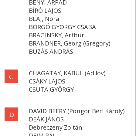
BÉNYI ÁRPÁD
BÍRÓ LAJOS
BLAJ, Nora
BORGÓ GYÖRGY CSABA
BRAGINSKY, Arthur
BRANDNER, Georg (Gregory)
BUZÁS ANDRÁS
CHAGATAY, KABUL (Adilov)
C
CSÁKY LAJOS
CSUTA GYÖRGY
DAVID BEERY (Pongor Beri Károly)
D
DEÁK JÁNOS
Debreczeny Zoltán
DEIM PÁL