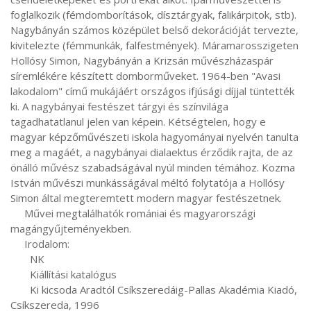
foglalkozik (fémdomborítások, dísztárgyak, falikárpitok, stb). 
Nagybányán számos középület belső dekorációját tervezte, 
kivitelezte (fémmunkák, falfestmények). Máramarosszigeten 
Hollósy Simon, Nagybányán a Krizsán művészházaspár 
síremlékére készített domborműveket. 1964-ben "Avasi 
lakodalom" című mukájáért országos ifjúsági díjjal tüntették 
ki. A nagybányai festészet tárgyi és színvilága 
tagadhatatlanul jelen van képein. Kétségtelen, hogy e 
magyar képzőművészeti iskola hagyományai nyelvén tanulta 
meg a magáét, a nagybányai dialaektus érződik rajta, de az 
önálló művész szabadságával nyúl minden témához. Kozma 
István művészi munkásságával méltó folytatója a Hollósy 
Simon által megteremtett modern magyar festészetnek.

     Művei megtalálhatók romániai és magyarországi 
magángyűjteményekben.

     Irodalom:

       NK

       Kiállítási katalógus

       Ki kicsoda Aradtól Csíkszeredáig-Pallas Akadémia Kiadó, 
Csíkszereda, 1996
