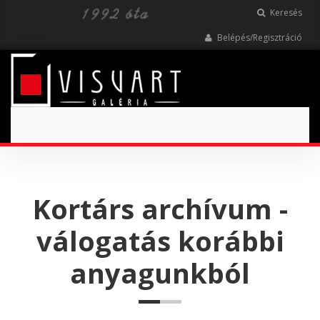
Keresés
Belépés/Regisztráció
Toggle
navigation
Kortárs archívum -
válogatás korábbi
anyagunkból