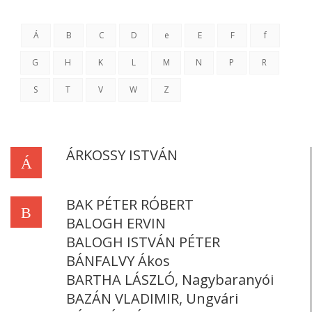
Á
B
C
D
e
E
F
f
G
H
K
L
M
N
P
R
S
T
V
W
Z
ÁRKOSSY ISTVÁN
Á
BAK PÉTER RÓBERT
B
BALOGH ERVIN
BALOGH ISTVÁN PÉTER
BÁNFALVY Ákos
BARTHA LÁSZLÓ, Nagybaranyói
BAZÁN VLADIMIR, Ungvári