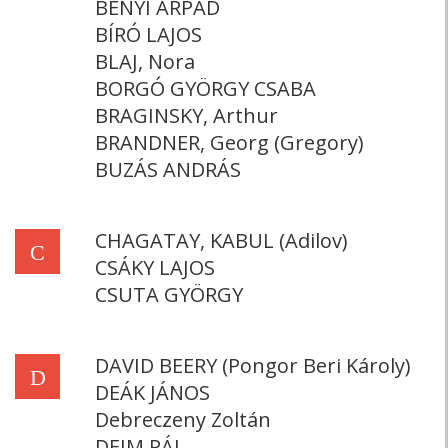
BÉNYI ÁRPÁD
BÍRÓ LAJOS
BLAJ, Nora
BORGÓ GYÖRGY CSABA
BRAGINSKY, Arthur
BRANDNER, Georg (Gregory)
BUZÁS ANDRÁS
CHAGATAY, KABUL (Adilov)
C
CSÁKY LAJOS
CSUTA GYÖRGY
DAVID BEERY (Pongor Beri Károly)
D
DEÁK JÁNOS
Debreczeny Zoltán
DEIM PÁL