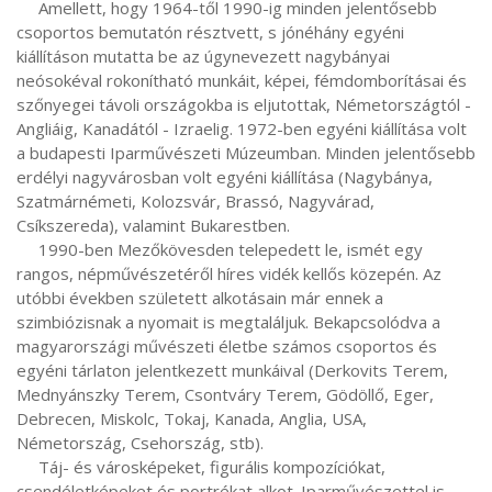
     Amellett, hogy 1964-től 1990-ig minden jelentősebb 
csoportos bemutatón résztvett, s jónéhány egyéni 
kiállításon mutatta be az úgynevezett nagybányai 
neósokéval rokonítható munkáit, képei, fémdomborításai és 
szőnyegei távoli országokba is eljutottak, Németországtól - 
Angliáig, Kanadától - Izraelig. 1972-ben egyéni kiállítása volt 
a budapesti Iparművészeti Múzeumban. Minden jelentősebb 
erdélyi nagyvárosban volt egyéni kiállítása (Nagybánya, 
Szatmárnémeti, Kolozsvár, Brassó, Nagyvárad, 
Csíkszereda), valamint Bukarestben.

     1990-ben Mezőkövesden telepedett le, ismét egy 
rangos, népművészetéről híres vidék kellős közepén. Az 
utóbbi években született alkotásain már ennek a 
szimbiózisnak a nyomait is megtaláljuk. Bekapcsolódva a 
magyarországi művészeti életbe számos csoportos és 
egyéni tárlaton jelentkezett munkáival (Derkovits Terem, 
Mednyánszky Terem, Csontváry Terem, Gödöllő, Eger, 
Debrecen, Miskolc, Tokaj, Kanada, Anglia, USA, 
Németország, Csehország, stb).

     Táj- és városképeket, figurális kompozíciókat, 
csendéletképeket és portrékat alkot. Iparművészettel is 