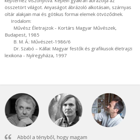
képtérhez viszonyítva. Képein gyakran ábrázolja az 
összetört világot. Anyaságot ábrázoló alkotásain, szárnyas 
oltár alakjain mai és gótikus formai elemek ötvöződnek.

     Irodalom:

       Művész Életrajzok - Kortárs Magyar Művészek, 
Budapest, 1985

       B. M. Á.: Művészet-1986/6

       Dr. Szabó – Kállai: Magyar festők és grafikusok életrajzi 
lexikona - Nyíregyháza, 1997
Abból a tényből, hogy magam