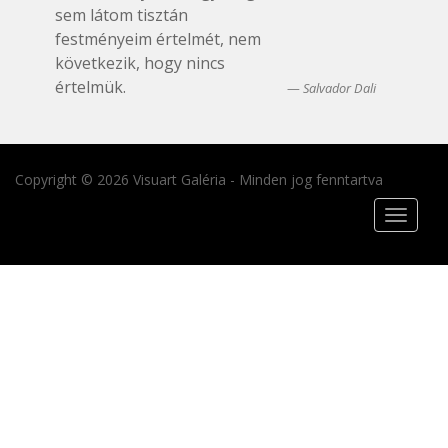
sem látom tisztán
festményeim értelmét, nem
következik, hogy nincs
értelmük.
Salvador Dali
Copyright © 2026 Visuart Galéria - Minden jog fenntartva
Toggle
navigat