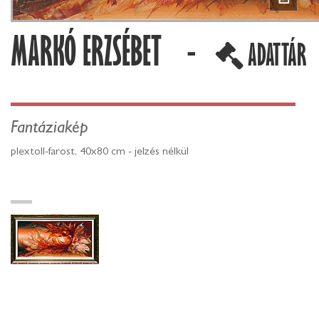
MARKÓ ERZSÉBET -
ADATTÁR
Fantáziakép
plextoll-farost, 40x80 cm - jelzés nélkül