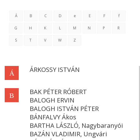
Á
B
C
D
e
E
F
f
G
H
K
L
M
N
P
R
S
T
V
W
Z
ÁRKOSSY ISTVÁN
Á
BAK PÉTER RÓBERT
B
BALOGH ERVIN
BALOGH ISTVÁN PÉTER
BÁNFALVY Ákos
BARTHA LÁSZLÓ, Nagybaranyói
BAZÁN VLADIMIR, Ungvári