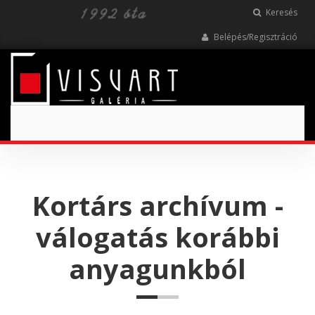
Keresés
Belépés/Regisztráció
Toggle
navigation
Kortárs archívum -
válogatás korábbi
anyagunkból