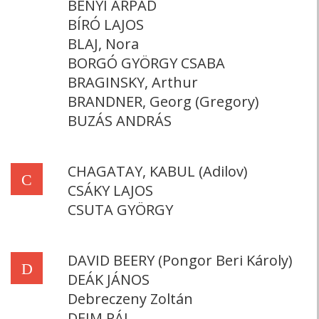
BÉNYI ÁRPÁD
BÍRÓ LAJOS
BLAJ, Nora
BORGÓ GYÖRGY CSABA
BRAGINSKY, Arthur
BRANDNER, Georg (Gregory)
BUZÁS ANDRÁS
CHAGATAY, KABUL (Adilov)
C
CSÁKY LAJOS
CSUTA GYÖRGY
DAVID BEERY (Pongor Beri Károly)
D
DEÁK JÁNOS
Debreczeny Zoltán
DEIM PÁL