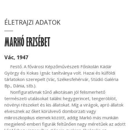
ÉLETRAJZI ADATOK
MARKÓ ERZSÉBET
Vác, 1947
     Festő. A fővárosi Képzőművészeti Főiskolán Kádár 
György és Kokas Ignác tanítványa volt. Hazai és külföldi 
tárlatokon szerepelt (Vác, Székesfehérvár, Stúdió Galéria 
Bp., Dánia, stb.).

     Nonfiguratívnak tűnő alkotásain jól felismerhető 
természeti utalásokat találni: hegygerincet, tengeröblöt, 
növényi részeket és kis állatokat. Míg a virágok, apró állatok 
elvesznek az őket körülvevő domborzati vagy 
mikroszkopikus elemek között, addig Markó más munkáin 
megjelenő emberi figurák feltűnően nagy méretűek az adott 