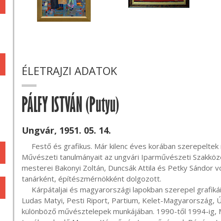
ÉLETRAJZI ADATOK
PÁLFY ISTVÁN (Putyu)
Ungvár, 1951. 05. 14.
     Festő és grafikus. Már kilenc éves korában szerepeltek rajzai külföldi tárlatokon (Tokió, Toronto). 
Művészeti tanulmányait az ungvári Iparművészeti Szakköz
mesterei Bakonyi Zoltán, Duncsák Attila és Petky Sándor vo
tanárként, építészmérnökként dolgozott.

     Kárpátaljai és magyarországi lapokban szerepel grafikáival (Kárpáti Igaz Szó, Hatodik Síp, Tárogató, 
Ludas Matyi, Pesti Riport, Partium, Kelet-Magyarország, Új
különböző művésztelepek munkájában. 1990-től 1994-ig, Ma