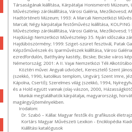
Társaságának kiállítása, Kárpátaljai Honismereti Múzeum,
Művésztelep zárókiállítása, Városi Galéria, Mezőkövesd; AR
Hadtörténeti Múzeum; 1993: A Marcali Nemzetközi Művészt
Marcali; Négy kárpátaljai festőművész kiállítása, KOLPING
Művésztelep zárókiállítása, Városi Galéria, Mezőkövesd; 
Hajdúsági Nemzetközi Művésztelep 35. Nyári időszaka zárók
Hajdúböszörmény; 1999: Sziget-szüret fesztivál, Patak Gal
Képzőművészek és Iparművészek kiállítása, Városi Galéria
ezredfordulón, Batthyány kastély, Bicske; Bicske város képz
Németország; 2001: A II. Vajai Nemzetközi Téli Alkotótábor
     Köztéri művei: Angyali üdvözlet, Keresztelő Szent János megkereszteli Jézust, Jézus a Gecsmáné kertben 
(szekkó, 1990, katolikus templom, Ungvár); Szent Imre, Jéz
Kápolna, Csertő); Szerelmes világ (szekkó, 1994, Nyíregyhá
és a Hold együtt vannak (olaj-vászon, 2000, Házasságkötő 
     Munkái megtalálhatók kárpátaljai, magyarországi, horvátországi, svájci, holland, osztrák, amerikai, kanadai 
magángyűjteményekben.

     Irodalom:

       Dr. Szabó – Kállai: Magyar festők és grafikusok életrajzi lexikona - Nyíregyháza, 1997

       Kortárs Magyar Művészeti Lexikon - Enciklopédia Kiadó, Budapest, 2001

       Kiállítási katalógusok