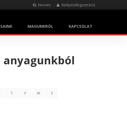
Keresés
Belépés/Regisztráció
SAINK
MAGUNKRÓL
KAPCSOLAT
i anyagunkból
T
V
W
Z