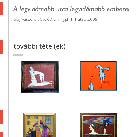
A legvidámabb utca legvidámabb emberei
olaj-vászon, 70 x 60 cm - j.j.l.: P. Putyu 2006
további tétel(ek)