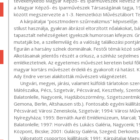
tevékenykedő Magyar Képző- és Iparművészek Révész Imre 
a Magyar Képző- és Iparművészek Társaságának tagja, 199
között megszervezte a 1-3. Nemzetközi Művésztábort Tis
     A kárpátaljai "posztmodern szűrrealizmus" képviselője. Gondolatainak megfogalmazásához a groteszk 
stílust használja, gyakran ábrázol eltorzított nőalakokat, b
tapasztalt nehézségeket igyekszik humorosan kifejezni. Graf
mutatják be, a szellemvilág és a valóság találkozási pontján
figuráin a harsány színek dominálnak. Festői témái közé s
Alkotásainak jelentős részét a cirkusz, a színház sejtelmes
emlékeztetnek. Az egyetemes művészet keretein belül főké
magyar kortárs művészet érdekli és gyakorolt rá hatást. Ko
Ady Endre versei alakították művészeti világnézetét.

     Ungvári, megyei, járási, valamint külföldi tárlatokon szerepelt (Budapest, Mezőkövesd, Marcali, 
Mátészalka, Pécs, Szigetvár, Pécsvárad, Keszthely, Szent
Balatonlelle, Nagycenk, Hajdúböszörmény, Szigetszentmikl
Gemona, Berlin, Altshausen stb.). Fontosabb egyéni kiállítá
Pécsvárad; Városi Zeneiskola, Szigetvár; 1994: Városi Műv
Nyíregyháza; 1995: Bernáth Aurél Emlékmúzeum, Marcali; T
Balatonlelle; 1997: Horváth és Lukács Galéria, Nagycenk; 1
Központ, Bicske; 2001: Gulácsy Galéria, Szeged; Derkovits
     Válogatott csoportos kiállítások: 1991: Kárpátaljai Magyar Képző- és Iparművészek Révész Imre 