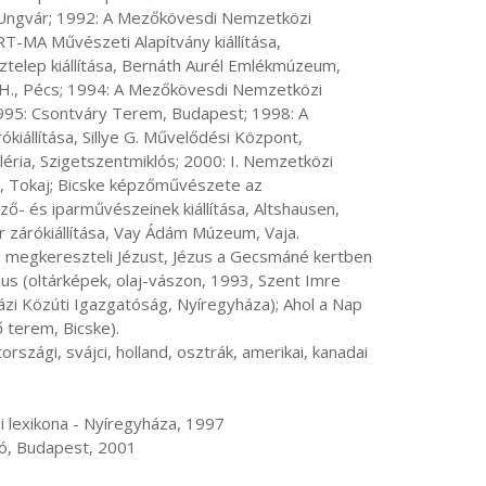
 Ungvár; 1992: A Mezőkövesdi Nemzetközi 
T-MA Művészeti Alapítvány kiállítása, 
elep kiállítása, Bernáth Aurél Emlékmúzeum, 
 H., Pécs; 1994: A Mezőkövesdi Nemzetközi 
1995: Csontváry Terem, Budapest; 1998: A 
iállítása, Sillye G. Művelődési Központ, 
éria, Szigetszentmiklós; 2000: I. Nemzetközi 
, Tokaj; Bicske képzőművészete az 
ő- és iparművészeinek kiállítása, Altshausen, 
 zárókiállítása, Vay Ádám Múzeum, Vaja.

us (oltárképek, olaj-vászon, 1993, Szent Imre 
zi Közúti Igazgatóság, Nyíregyháza); Ahol a Nap 
terem, Bicske).
