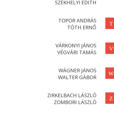
SZÉKHELYI EDITH
TOPOR ANDRÁS
T
TÓTH ERNŐ
VÁRKONYI JÁNOS
V
VÉGVÁRI TAMÁS
WÁGNER JÁNOS
W
WALTER GÁBOR
ZIRKELBACH LÁSZLÓ
Z
ZOMBORI LÁSZLÓ