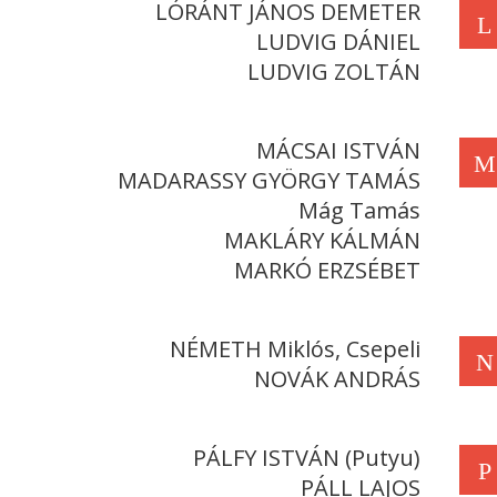
LÓRÁNT JÁNOS DEMETER
L
LUDVIG DÁNIEL
LUDVIG ZOLTÁN
MÁCSAI ISTVÁN
M
MADARASSY GYÖRGY TAMÁS
Mág Tamás
MAKLÁRY KÁLMÁN
MARKÓ ERZSÉBET
NÉMETH Miklós, Csepeli
N
NOVÁK ANDRÁS
PÁLFY ISTVÁN (Putyu)
P
PÁLL LAJOS