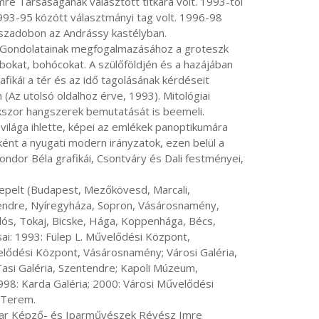
Társaságának választott titkára volt. 1993-tól 
3-95 között választmányi tag volt. 1996-98 
zadobon az Andrássy kastélyban.

ábokat, bohócokat. A szülőföldjén és a hazájában 
ikái a tér és az idő tagolásának kérdéseit 
 (Az utolsó oldalhoz érve, 1993). Mitológiai 
okszor hangszerek bemutatását is beemeli. 
 világa ihlette, képei az emlékek panoptikumára 
nt a nyugati modern irányzatok, ezen belül a 
ndor Béla grafikái, Csontváry és Dali festményei, 
endre, Nyíregyháza, Sopron, Vásárosnamény, 
ós, Tokaj, Bicske, Hága, Koppenhága, Bécs, 
sai: 1993: Fülep L. Művelődési Központ, 
elődési Központ, Vásárosnamény; Városi Galéria, 
asi Galéria, Szentendre; Kapoli Múzeum, 
998: Karda Galéria; 2000: Városi Művelődési 
 Terem.
