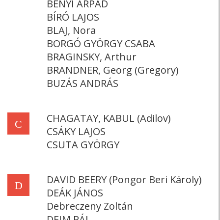
BÉNYI ÁRPÁD
BÍRÓ LAJOS
BLAJ, Nora
BORGÓ GYÖRGY CSABA
BRAGINSKY, Arthur
BRANDNER, Georg (Gregory)
BUZÁS ANDRÁS
CHAGATAY, KABUL (Adilov)
C
CSÁKY LAJOS
CSUTA GYÖRGY
DAVID BEERY (Pongor Beri Károly)
D
DEÁK JÁNOS
Debreczeny Zoltán
DEIM PÁL