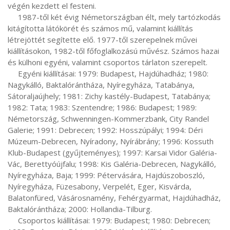
végén kezdett el festeni.

     1987-től két évig Németországban élt, mely tartózkodás 
kitágította látókörét és számos mű, valamint kiállítás 
létrejöttét segítette elő. 1977-től szerepelnek művei 
kiállításokon, 1982-től főfoglalkozású művész. Számos hazai 
és külhoni egyéni, valamint csoportos tárlaton szerepelt.

     Egyéni kiállításai: 1979: Budapest, Hajdúhadház; 1980: 
Nagykálló, Baktalórántháza, Nyíregyháza, Tatabánya, 
Sátoraljaújhely; 1981: Zichy kastély-Budapest, Tatabánya; 
1982: Tata; 1983: Szentendre; 1986: Budapest; 1989: 
Németország, Schwenningen-Kommerzbank, City Randel 
Galerie; 1991: Debrecen; 1992: Hosszúpályi; 1994: Déri 
Múzeum-Debrecen, Nyíradony, Nyírábrány; 1996: Kossuth 
Klub-Budapest (gyűjteményes); 1997: Karsai Vidor Galéria-
Vác, Berettyóújfalu; 1998: Kis Galéria-Debrecen, Nagykálló, 
Nyíregyháza, Baja; 1999: Pétervására, Hajdúszoboszló, 
Nyíregyháza, Füzesabony, Verpelét, Eger, Kisvárda, 
Balatonfüred, Vásárosnamény, Fehérgyarmat, Hajdúhadház, 
Baktalórántháza; 2000: Hollandia-Tilburg.

     Csoportos kiállításai: 1979: Budapest; 1980: Debrecen; 