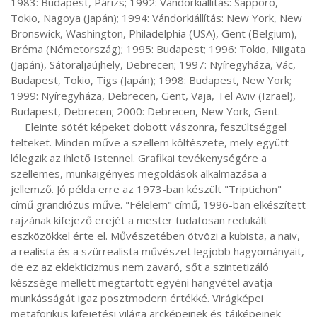
1983: Budapest, Párizs; 1992: Vándorkiállítás: Sapporo, 
Tokio, Nagoya (Japán); 1994: Vándorkiállítás: New York, New 
Bronswick, Washington, Philadelphia (USA), Gent (Belgium), 
Bréma (Németország); 1995: Budapest; 1996: Tokio, Niigata 
(Japán), Sátoraljaújhely, Debrecen; 1997: Nyíregyháza, Vác, 
Budapest, Tokio, Tigs (Japán); 1998: Budapest, New York; 
1999: Nyíregyháza, Debrecen, Gent, Vaja, Tel Aviv (Izrael), 
Budapest, Debrecen; 2000: Debrecen, New York, Gent.

     Eleinte sötét képeket dobott vászonra, feszültséggel 
telteket. Minden műve a szellem költészete, mely együtt 
lélegzik az ihlető Istennel. Grafikai tevékenységére a 
szellemes, munkaigényes megoldások alkalmazása a 
jellemző. Jó példa erre az 1973-ban készült "Triptichon" 
című grandiózus műve. "Félelem" című, 1996-ban elkészített 
rajzának kifejező erejét a mester tudatosan redukált 
eszközökkel érte el. Művészetében ötvözi a kubista, a naiv, 
a realista és a szürrealista művészet legjobb hagyományait, 
de ez az eklekticizmus nem zavaró, sőt a szintetizáló 
készsége mellett megtartott egyéni hangvétel avatja 
munkásságát igaz posztmodern értékké. Virágképei 
metaforikus kifejetési világa arcképeinek és tájképeinek 