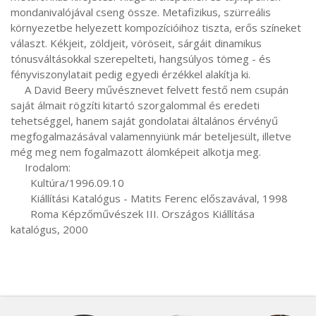
mondanivalójával cseng össze. Metafizikus, szürreális 
környezetbe helyezett kompozícióihoz tiszta, erős színeket 
választ. Kékjeit, zöldjeit, vöröseit, sárgáit dinamikus 
tónusváltásokkal szerepelteti, hangsúlyos tömeg - és 
fényviszonylatait pedig egyedi érzékkel alakítja ki.

     A David Beery művésznevet felvett festő nem csupán 
saját álmait rögzíti kitartó szorgalommal és eredeti 
tehetséggel, hanem saját gondolatai általános érvényű 
megfogalmazásával valamennyiünk már beteljesült, illetve 
még meg nem fogalmazott álomképeit alkotja meg.

     Irodalom:

       Kultúra/1996.09.10

       Kiállítási Katalógus - Matits Ferenc előszavával, 1998

       Roma Képzőművészek III. Országos Kiállítása 
katalógus, 2000