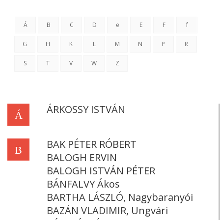
Á
B
C
D
e
E
F
f
G
H
K
L
M
N
P
R
S
T
V
W
Z
ÁRKOSSY ISTVÁN
Á
BAK PÉTER RÓBERT
B
BALOGH ERVIN
BALOGH ISTVÁN PÉTER
BÁNFALVY Ákos
BARTHA LÁSZLÓ, Nagybaranyói
BAZÁN VLADIMIR, Ungvári