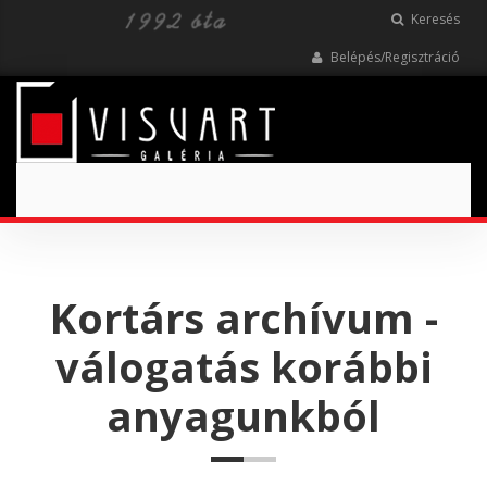
Keresés
Belépés/Regisztráció
Toggle
navigation
Kortárs archívum -
válogatás korábbi
anyagunkból