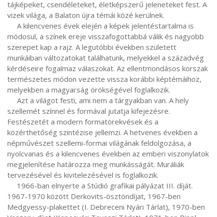
tájképeket, csendéleteket, életképszerű jeleneteket fest. A 
vizek világa, a Balaton újra témái közé kerülnek.

     A kilencvenes évek elején a képek jelentéstartalma is 
módosul, a színek ereje visszafogottabbá válik és nagyobb 
szerepet kap a rajz. A legutóbbi években született 
munkáiban változatokat találhatunk, melyekkel a századvég 
kérdéseire fogalmaz válaszokat. Az ellentmondásos korszak 
természetes módon vezette vissza korábbi képtémáihoz, 
melyekben a magyarság örökségével foglalkozik.

     Azt a világot festi, ami nem a tárgyakban van. A hely 
szellemét színnel és formával jutatja kifejezésre. 
Festészetét a modern formatörekvések és a 
közérthetőség szintézise jellemzi. A hetvenes években a 
népművészet szellemi-formai világának feldolgozása, a 
nyolcvanas és a kilencvenes években az emberi viszonylatok 
megjelenítése határozza meg munkásságát. Muráliák 
tervezésével és kivitelezésével is foglalkozik.

     1966-ban elnyerte a Stúdió grafikai pályázat III. díját. 
1967-1970 között Derkovits-ösztöndíjat, 1967-ben 
Medgyessy-plakettet (I. Debreceni Nyári Tárlat), 1970-ben 