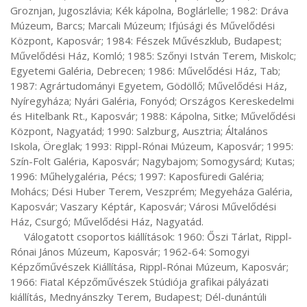
Groznjan, Jugoszlávia; Kék kápolna, Boglárlelle; 1982: Dráva 
Múzeum, Barcs; Marcali Múzeum; Ifjúsági és Művelődési 
Központ, Kaposvár; 1984: Fészek Művészklub, Budapest; 
Művelődési Ház, Komló; 1985: Szőnyi István Terem, Miskolc; 
Egyetemi Galéria, Debrecen; 1986: Művelődési Ház, Tab; 
1987: Agrártudományi Egyetem, Gödöllő; Művelődési Ház, 
Nyíregyháza; Nyári Galéria, Fonyód; Országos Kereskedelmi 
és Hitelbank Rt., Kaposvár; 1988: Kápolna, Sitke; Művelődési 
Központ, Nagyatád; 1990: Salzburg, Ausztria; Általános 
Iskola, Öreglak; 1993: Rippl-Rónai Múzeum, Kaposvár; 1995: 
Szín-Folt Galéria, Kaposvár; Nagybajom; Somogysárd; Kutas; 
1996: Műhelygaléria, Pécs; 1997: Kaposfüredi Galéria; 
Mohács; Dési Huber Terem, Veszprém; Megyeháza Galéria, 
Kaposvár; Vaszary Képtár, Kaposvár; Városi Művelődési 
Ház, Csurgó; Művelődési Ház, Nagyatád.

     Válogatott csoportos kiállítások: 1960: Őszi Tárlat, Rippl-
Rónai János Múzeum, Kaposvár; 1962-64: Somogyi 
Képzőművészek Kiállítása, Rippl-Rónai Múzeum, Kaposvár; 
1966: Fiatal Képzőművészek Stúdiója grafikai pályázati 
kiállítás, Mednyánszky Terem, Budapest; Dél-dunántúli 