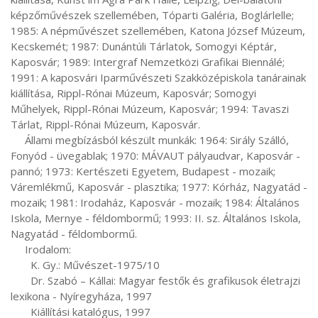
képzőművészek szellemében, Tóparti Galéria, Boglárlelle; 
1985: A népművészet szellemében, Katona József Múzeum, 
Kecskemét; 1987: Dunántúli Tárlatok, Somogyi Képtár, 
Kaposvár; 1989: Intergraf Nemzetközi Grafikai Biennálé; 
1991: A kaposvári Iparművészeti Szakközépiskola tanárainak 
kiállítása, Rippl-Rónai Múzeum, Kaposvár; Somogyi 
Műhelyek, Rippl-Rónai Múzeum, Kaposvár; 1994: Tavaszi 
Tárlat, Rippl-Rónai Múzeum, Kaposvár.

     Állami megbízásból készült munkák: 1964: Sirály Szálló, 
Fonyód - üvegablak; 1970: MÁVAUT pályaudvar, Kaposvár - 
pannó; 1973: Kertészeti Egyetem, Budapest - mozaik; 
Váremlékmű, Kaposvár - plasztika; 1977: Kórház, Nagyatád - 
mozaik; 1981: Irodaház, Kaposvár - mozaik; 1984: Általános 
Iskola, Mernye - féldombormű; 1993: II. sz. Általános Iskola, 
Nagyatád - féldombormű.

     Irodalom:

       K. Gy.: Művészet-1975/10

       Dr. Szabó – Kállai: Magyar festők és grafikusok életrajzi 
lexikona - Nyíregyháza, 1997

       Kiállítási katalógus, 1997
