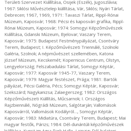
Területi Szervezet Kiállítása, Osijek (Eszék), Jugoszlávia; 
1967: Siklósi Művésztelep kiállítása, Vár, Siklós; Nyári Tárlat, 
Debrecen; 1967, 1969, 1971: Tavaszi Tárlat, Rippl-Rónai 
Múzeum, Kaposvár; 1968: Pécsi és kaposvári grafika, Rippl-
Rónai Múzeum, Kaposvár; 1974: Somogyi Képzőművészek 
Kiállítása, Gdanski Múzeum, Bjelovar; Vaszary Terem, 
Kaposvár; 1975: Budapest Festménypályázat, Csontváry 
Terem, Budapest; I. Képzőművészeti Triennálé, Szolnoki 
Galéria, Szolnok; A népművészet szellemében, Katona 
József Múzeum, Kecskemét; Kopernicus Centrum, Olstyn, 
Lengyelország; Felszabadulási Tárlat, Somogyi Képtár, 
Kaposvár; 1977: Kaposvár 1945-77, Vaszary Terem, 
Kaposvár; 1979: Magyar festészet, Prága; 1981: Bartók 
pályázat, Pécsi Galéria, Pécs; Somogyi Képtár, Kaposvár; 
Szekszárd; Nagykanizsa; Zalaegerszeg; 1982: Országos 
Képzőművészeti Kiállítás, Műcsarnok; I. Országos 
Rajzbiennálé, Nógrádi Múzeum, Salgótarján; Vallomások 
Kaposvárról, Vallomások Kodályról…, Somogyi Képtár, 
Kaposvár; 1983: Midiatúra, Csontváry Terem, Budapest; Mai 
magyar festők, Párizs; 1984: Dél-dunántúli képzőművészek 
kiállítása, Kunst im Agra Park Halle, Leipzig; Dél-balatoni 