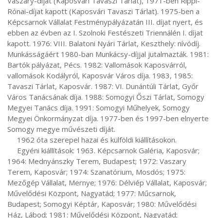
Vaszary-díjat (Kaposvári Tavaszi Tárlat), 1971-ben Rippl-
Rónai-díjat kapott (Kaposvári Tavaszi Tárlat). 1975-ben a 
Képcsarnok Vállalat Festménypályázatán III. díjat nyert, és 
ebben az évben az I. Szolnoki Festészeti Triennálén I. díjat 
kapott. 1976: VIII. Balatoni Nyári Tárlat, Keszthely: nívódíj. 
Munkásságáért 1980-ban Munkácsy-díjjal jutalmazták. 1981: 
Bartók pályázat, Pécs. 1982: Vallomások Kaposvárról, 
vallomások Kodályról, Kaposvár Város díja. 1983, 1985: 
Tavaszi Tárlat, Kaposvár. 1987: VI. Dunántúli Tárlat, Győr 
Város Tanácsának díja. 1988: Somogyi Őszi Tárlat, Somogy 
Megyei Tanács díja. 1991: Somogyi Műhelyek, Somogy 
Megyei Önkormányzat díja. 1977-ben és 1997-ben elnyerte 
Somogy megye művészeti díját.

     1962 óta szerepel hazai és külföldi kiállításokon.

     Egyéni kiállítások: 1963. Képcsarnok Galéria, Kaposvár; 
1964: Mednyánszky Terem, Budapest; 1972: Vaszary 
Terem, Kaposvár; 1974: Szanatórium, Mosdós; 1975: 
Mezőgép Vállalat, Mernye; 1976: Délviép Vállalat, Kaposvár; 
Művelődési Központ, Nagyatád; 1977: Műcsarnok, 
Budapest; Somogyi Képtár, Kaposvár; 1980: Művelődési 
Ház, Lábod; 1981: Művelődési Központ, Nagyatád; 