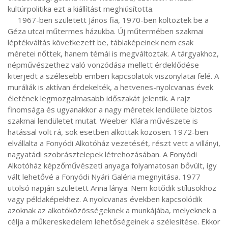
kultúrpolitika ezt a kiállítást meghiúsította.

     1967-ben született János fia, 1970-ben költöztek be a 
Géza utcai műtermes házukba. Új műtermében szakmai 
léptékváltás következett be, táblaképeinek nem csak 
méretei nőttek, hanem témái is megváltoztak. A tárgyakhoz, 
népművészethez való vonzódása mellett érdeklődése 
kiterjedt a szélesebb emberi kapcsolatok viszonylatai felé. A 
muráliák is aktívan érdekelték, a hetvenes-nyolcvanas évek 
életének legmozgalmasabb időszakát jelentik. A rajz 
finomsága és ugyanakkor a nagy méretek lendülete biztos 
szakmai lendületet mutat. Weeber Klára művészete is 
hatással volt rá, sok esetben alkottak közösen. 1972-ben 
elvállalta a Fonyódi Alkotóház vezetését, részt vett a villányi, 
nagyatádi szobrásztelepek létrehozásában. A Fonyódi 
Alkotóház képzőművészeti anyaga folyamatosan bővült, így 
vált lehetővé a Fonyódi Nyári Galéria megnyitása. 1977 
utolsó napján született Anna lánya. Nem kötődik stílusokhoz 
vagy példaképekhez. A nyolcvanas években kapcsolódik 
azoknak az alkotóközösségeknek a munkájába, melyeknek a 
célja a műkereskedelem lehetőségeinek a szélesítése. Ekkor 