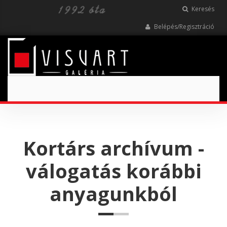
Keresés
Belépés/Regisztráció
Toggle
navigation
Kortárs archívum -
válogatás korábbi
anyagunkból