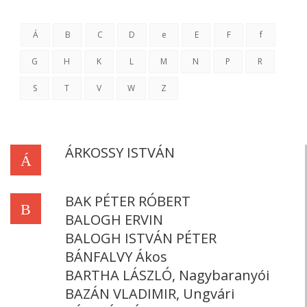
Á
B
C
D
e
E
F
f
G
H
K
L
M
N
P
R
S
T
V
W
Z
ÁRKOSSY ISTVÁN
Á
BAK PÉTER RÓBERT
B
BALOGH ERVIN
BALOGH ISTVÁN PÉTER
BÁNFALVY Ákos
BARTHA LÁSZLÓ, Nagybaranyói
BAZÁN VLADIMIR, Ungvári