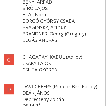
BÉNYI ÁRPÁD
BÍRÓ LAJOS
BLAJ, Nora
BORGÓ GYÖRGY CSABA
BRAGINSKY, Arthur
BRANDNER, Georg (Gregory)
BUZÁS ANDRÁS
CHAGATAY, KABUL (Adilov)
C
CSÁKY LAJOS
CSUTA GYÖRGY
DAVID BEERY (Pongor Beri Károly)
D
DEÁK JÁNOS
Debreczeny Zoltán
DEIM PÁL