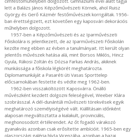
címfestőműhelyben dolgozott. Gimnáziumi évei alatt tagja 
lett a Balázs János Képzőművészeti Körnek, ahol Ruisz 
György és Gerő Kázmér festőművészek korrigáltak. 1956-
ban érettségizett, ezt követően egy kaposvári dekorációs 
műhelyben dolgozott.

     1957-ben a Képzőművészeti és az Iparművészeti 
Főiskolára is jelentkezett, de az Iparművészeti Főiskolán 
kezdte meg ebben az évben a tanulmányait. Itt került olyan 
jelentős művészek hatása alá, mint Borsos Miklós, Hincz 
Gyula, Rákosi Zoltán és Dózsa Farkas András, akiknek 
munkássága a főiskola légkörét meghatározta. 
Diplomamunkáját a Pasaréti úti Vasas Sporttelep 
előcsarnokában festette és védte meg 1962-ben.

     1962-ben visszaköltözött Kaposvárra. Önálló 
művészként kezdett dolgozni feleségével, Weeber Klára 
szobrásszal. A dél-dunántúli művészeti törekvések egyik 
meghatározó személyiségévé vált. Kiállításain időnként 
alaposan megváltoztatta a kialakult, provinciális, 
meghonosodott értékrendet. Az őt fogadó várakozó 
gyanakvás azonban csak erősítette ambícióit. 1965-ben egy 
olaszországi galéria hívta Vicenzába, azonban a hazai 