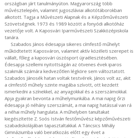
országban járt tanulmányúton. Magyarország több 
művésztelepén, valamint jugoszláviai alkotótáborokban 
alkotott. Tagja a Művészeti Alapnak és a Képzőművészeti 
Szövetségnek. 1973 és 1989 között a fonyódi alkotóház 
vezetője volt. A Kaposvári Iparművészeti Szakközépiskola 
tanára.

     Szabados János édesapja sikeres címfestő műhelyt 
működtetett Kaposváron, valamint aktív közéleti szerepet is 
vállalt, főleg a kaposvári úszósport újraélesztésében. 
Édesapja szellemi nyitottságán az ötvenes évek iparos 
szakmák számára kedvezőtlen légköre sem változtatott. 
Szabados Jánosék hatan voltak testvérek. János volt az, akit 
a címfestő műhely szinte magába szívott, ott kezdett 
ismerkedni a színekkel, az anyagokkal és a szerszámokkal. 
Apja gyakran bevonta a műhelymunkába. A mai napig őrzi 
édesapja jó néhány szerszámát, a mai napig hatással van rá 
a néhai műhely hangulata. A műhelyben tanultakat 
kiegészítette Z. Soós István festőművész képzőművészeti 
szabadiskolájában tapasztaltakkal. A Táncsics Mihály 
Gimnáziumba való beiratkozás előtt egy évet a 