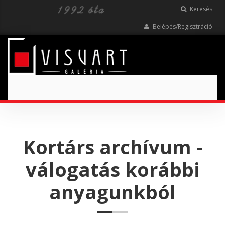
Keresés
Belépés/Regisztráció
Toggle
navigation
Kortárs archívum -
válogatás korábbi
anyagunkból