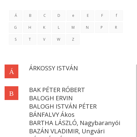
Á
B
C
D
e
E
F
f
G
H
K
L
M
N
P
R
S
T
V
W
Z
ÁRKOSSY ISTVÁN
Á
BAK PÉTER RÓBERT
B
BALOGH ERVIN
BALOGH ISTVÁN PÉTER
BÁNFALVY Ákos
BARTHA LÁSZLÓ, Nagybaranyói
BAZÁN VLADIMIR, Ungvári