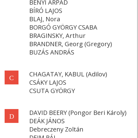
BÉNYI ÁRPÁD
BÍRÓ LAJOS
BLAJ, Nora
BORGÓ GYÖRGY CSABA
BRAGINSKY, Arthur
BRANDNER, Georg (Gregory)
BUZÁS ANDRÁS
CHAGATAY, KABUL (Adilov)
C
CSÁKY LAJOS
CSUTA GYÖRGY
DAVID BEERY (Pongor Beri Károly)
D
DEÁK JÁNOS
Debreczeny Zoltán
DEIM PÁL