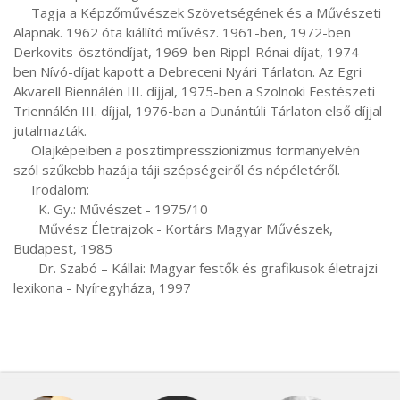
     Tagja a Képzőművészek Szövetségének és a Művészeti 
Alapnak. 1962 óta kiállító művész. 1961-ben, 1972-ben 
Derkovits-ösztöndíjat, 1969-ben Rippl-Rónai díjat, 1974-
ben Nívó-díjat kapott a Debreceni Nyári Tárlaton. Az Egri 
Akvarell Biennálén III. díjjal, 1975-ben a Szolnoki Festészeti 
Triennálén III. díjjal, 1976-ban a Dunántúli Tárlaton első díjjal 
jutalmazták.

     Olajképeiben a posztimpresszionizmus formanyelvén 
szól szűkebb hazája táji szépségeiről és népéletéről.

     Irodalom:

       K. Gy.: Művészet - 1975/10

       Művész Életrajzok - Kortárs Magyar Művészek, 
Budapest, 1985

       Dr. Szabó – Kállai: Magyar festők és grafikusok életrajzi 
lexikona - Nyíregyháza, 1997