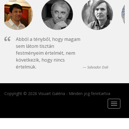
Abból a tényből, hogy magam
sem látom tisztán
festményeim értelmét, nem
következik, hogy nincs
értelmük.
Salvador Dali
Copyright © 2026 Visuart Galéria - Minden jog fenntartva
Toggle
navigat