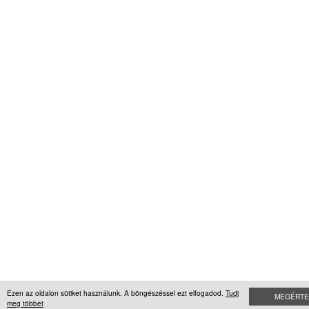
Ezen az oldalon sütiket használunk. A böngészéssel ezt elfogadod.
Tudj
MEGÉRTE
meg többet