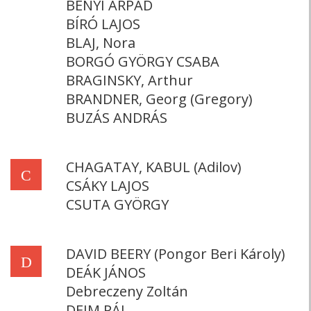
BÉNYI ÁRPÁD
BÍRÓ LAJOS
BLAJ, Nora
BORGÓ GYÖRGY CSABA
BRAGINSKY, Arthur
BRANDNER, Georg (Gregory)
BUZÁS ANDRÁS
CHAGATAY, KABUL (Adilov)
C
CSÁKY LAJOS
CSUTA GYÖRGY
DAVID BEERY (Pongor Beri Károly)
D
DEÁK JÁNOS
Debreczeny Zoltán
DEIM PÁL