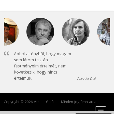
Abból a tényből, hogy magam
sem látom tisztán
festményeim értelmét, nem
következik, hogy nincs
értelmük.
Salvador Dali
Copyright © 2026 Visuart Galéria - Minden jog fenntartva
Toggle