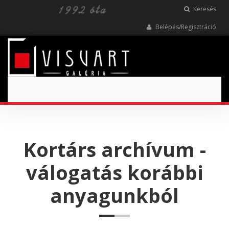
Keresés
Belépés/Regisztráció
Toggle
navigation
Kortárs archívum -
válogatás korábbi
anyagunkból