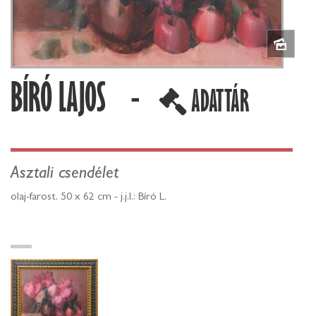
BÍRÓ LAJOS -
ADATTÁR
Asztali csendélet
olaj-farost, 50 x 62 cm - j.j.l.: Bíró L.