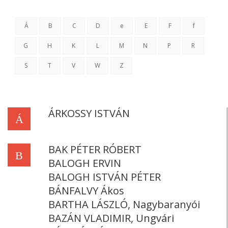
Á
B
C
D
e
E
F
f
G
H
K
L
M
N
P
R
S
T
V
W
Z
ÁRKOSSY ISTVÁN
Á
BAK PÉTER RÓBERT
B
BALOGH ERVIN
BALOGH ISTVÁN PÉTER
BÁNFALVY Ákos
BARTHA LÁSZLÓ, Nagybaranyói
BAZÁN VLADIMIR, Ungvári