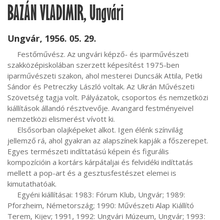
BAZÁN VLADIMIR, Ungvári
Ungvár, 1956. 05. 29.
     Festőművész. Az ungvári képző- és iparművészeti 
szakközépiskolában szerzett képesítést 1975-ben 
iparművészeti szakon, ahol mesterei Duncsák Attila, Petki 
Sándor és Petreczky László voltak. Az Ukrán Művészeti 
Szövetség tagja volt. Pályázatok, csoportos és nemzetközi 
kiállítások állandó résztvevője. Avangard festményeivel 
nemzetközi elismerést vívott ki.

     Elsősorban olajképeket alkot. Igen élénk színvilág 
jellemző rá, ahol gyakran az alapszínek kapják a főszerepet. 
Egyes természeti indíttatású képein és figurális 
kompozícióin a kortárs kárpátaljai és felvidéki indíttatás 
mellett a pop-art és a gesztusfestészet elemei is 
kimutathatóak.

     Egyéni kiállításai: 1983: Fórum Klub, Ungvár; 1989: 
Pforzheim, Németország; 1990: Művészeti Alap Kiállító 
Terem, Kijev; 1991, 1992: Ungvári Múzeum, Ungvár; 1993: 