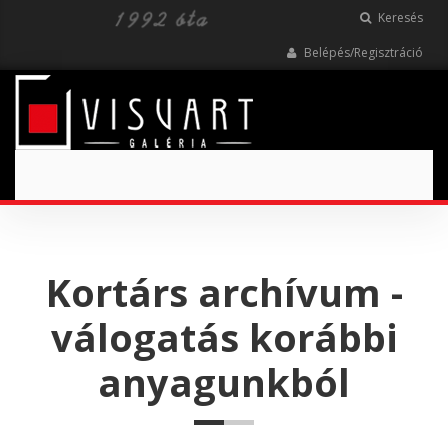
Keresés
Belépés/Regisztráció
Toggle
navigation
Kortárs archívum -
válogatás korábbi
anyagunkból