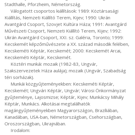
Stadthalle, Pforzheim, Németország.

     Válogatott csoportos kiállítások: 1989: Köztársasági 
Kiállítás, Nemzeti Kiállító Terem, Kijev; 1990: Ukrán 
Avantgárd Csoport, Szovjet Kultúra Háza; 1991: Avantgárd 
Művészeti Csoport, Nemzeti Kiállító Terem, Kijev; 1992: 
Ukrán Avantgárd Csoport, XXI. sz. Galéria, Toronto; 1999: 
Kecskemét képzőművészete a XX. század második felében, 
Kecskeméti Képtár, Kecskemét; 2000: Kecskemét Arcai, 
Kecskeméti Képtár, Kecskemét.

     Köztéri munkái: mozaik (1982-83, Ungvár, 
Szakszervezetek Háza aulája); mozaik (Ungvár, Szabadság 
téri sorházak).

     Munkái közgyűjteményekben: Kecskeméti Képtár, 
Kecskemét; Ungvári Képtár, Ungvár; Városi Önkormányzat 
gyűjteménye, Lajosmizse; Képtár, Kijev; Munkácsy Mihály 
Képtár, Munkács. Alkotásai megtalálhatók 
magángyűjteményekben Magyarországon, Brazíliában, 
Kanadában, USA-ban, Németországban, Csehországban, 
Oroszországban, Ukrajnában.

     Irodalom:
