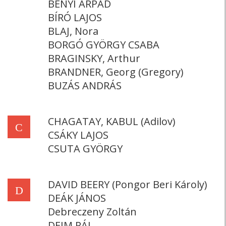
BÉNYI ÁRPÁD
BÍRÓ LAJOS
BLAJ, Nora
BORGÓ GYÖRGY CSABA
BRAGINSKY, Arthur
BRANDNER, Georg (Gregory)
BUZÁS ANDRÁS
CHAGATAY, KABUL (Adilov)
C
CSÁKY LAJOS
CSUTA GYÖRGY
DAVID BEERY (Pongor Beri Károly)
D
DEÁK JÁNOS
Debreczeny Zoltán
DEIM PÁL