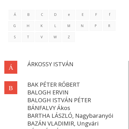
Á
B
C
D
e
E
F
f
G
H
K
L
M
N
P
R
S
T
V
W
Z
ÁRKOSSY ISTVÁN
Á
BAK PÉTER RÓBERT
B
BALOGH ERVIN
BALOGH ISTVÁN PÉTER
BÁNFALVY Ákos
BARTHA LÁSZLÓ, Nagybaranyói
BAZÁN VLADIMIR, Ungvári