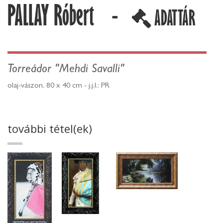
PALLAY Róbert -
ADATTÁR
Torreádor "Mehdi Savalli"
olaj-vászon, 80 x 40 cm - j.j.l.: PR
további tétel(ek)