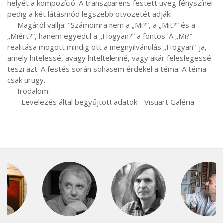
helyét a kompozíció. A transzparens festett üveg fényszínei 
pedig a két látásmód legszebb ötvözetét adják.

     Magáról vallja: "Számomra nem a „Mi?”, a „Mit?” és a 
„Miért?”, hanem egyedül a „Hogyan?” a fontos. A „Mi?” 
realitása mögött mindig ott a megnyilvánulás „Hogyan”-ja, 
amely hitelessé, avagy hiteltelenné, vagy akár feleslegessé 
teszi azt. A festés során sohasem érdekel a téma. A téma 
csak ürügy.

     Irodalom:

       Levelezés által begyűjtött adatok - Visuart Galéria