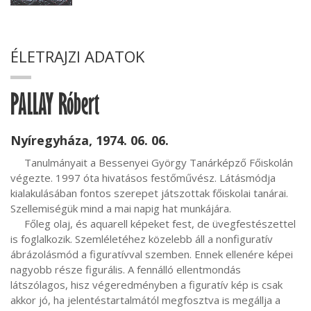
ÉLETRAJZI ADATOK
PALLAY Róbert
Nyíregyháza, 1974. 06. 06.
     Tanulmányait a Bessenyei György Tanárképző Főiskolán 
végezte. 1997 óta hivatásos festőművész. Látásmódja 
kialakulásában fontos szerepet játszottak főiskolai tanárai. 
Szellemiségük mind a mai napig hat munkájára.

     Főleg olaj, és aquarell képeket fest, de üvegfestészettel 
is foglalkozik. Szemléletéhez közelebb áll a nonfiguratív 
ábrázolásmód a figuratívval szemben. Ennek ellenére képei 
nagyobb része figurális. A fennálló ellentmondás 
látszólagos, hisz végeredményben a figuratív kép is csak 
akkor jó, ha jelentéstartalmától megfosztva is megállja a 