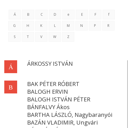
Á
B
C
D
e
E
F
f
G
H
K
L
M
N
P
R
S
T
V
W
Z
ÁRKOSSY ISTVÁN
Á
BAK PÉTER RÓBERT
B
BALOGH ERVIN
BALOGH ISTVÁN PÉTER
BÁNFALVY Ákos
BARTHA LÁSZLÓ, Nagybaranyói
BAZÁN VLADIMIR, Ungvári