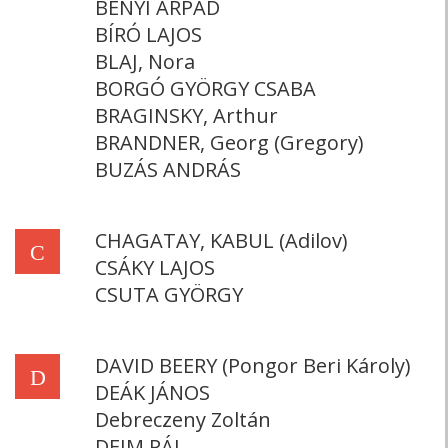
BÉNYI ÁRPÁD
BÍRÓ LAJOS
BLAJ, Nora
BORGÓ GYÖRGY CSABA
BRAGINSKY, Arthur
BRANDNER, Georg (Gregory)
BUZÁS ANDRÁS
CHAGATAY, KABUL (Adilov)
C
CSÁKY LAJOS
CSUTA GYÖRGY
DAVID BEERY (Pongor Beri Károly)
D
DEÁK JÁNOS
Debreczeny Zoltán
DEIM PÁL