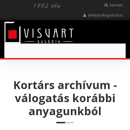
Keresés
Belépés/Regisztráció
Toggle
navigation
Kortárs archívum -
válogatás korábbi
anyagunkból