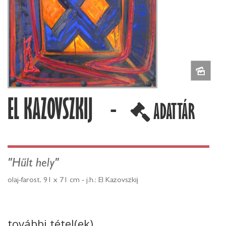
EL KAZOVSZKIJ -
ADATTÁR
"Hűlt hely"
olaj-farost, 91 x 71 cm - j.h.: El Kazovszkij
további tétel(ek)