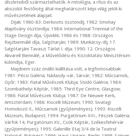
díszleteiből származtathatók. A mitológia, a rítus és az 
abszolút festőiség által meghatározott képi világ jelöli ki 
művészetének alapjait.

     Díjak: 1980-83: Derkovits ösztöndíj; 1982: Smohay 
Alapítvány ösztöndíja; 1984: International Triennial of the 
Stage Design díja, Újvidék; 1986 és 1988: Országos 
Rajzbiennálé díja, Salgótarján; 1989: Munkácsy-díj; 17. 
Salgótarjáni Tavaszi Tárlat I. díja; 1990: 12. Országos 
Akvarell Biennálé, a Művelődési és Közoktatási Minisztérium 
különdíja, Eger.

     Majdnem száz önálló kiállítása volt, a legfontosabbak: 
1981: Pécsi Galéria; Nádasdy-vár, Sárvár; 1982: Műcsarnok, 
Győr; 1983: Fiatal Művészek Klubja; Stúdó Galéria; 1984: 
Szombathelyi Képtár, 1985: Third Eye Centre, Glasgow; 
1986: Fiatal Művészek Klubja; 1987: De Nieuwe Kerk, 
Amszterdam; 1988: Kiscelli Múzeum; 1990: Sivatagi 
Homokozó X., Műcsarnok (gyűjteményes); 1993: Kiscelli 
Múzeum, Budapest; 1994: Purgatórium XIII., Fészek Galéria; 
Várfok 14; Purgatórium XV., Csók Képtár, Székesfehérvár 
(gyűjteményes); 1995: Galeriille Etaj 3/4 de la Teatrul 
National, Bukarest; 1996: Haus Ungarn, Berlin; 1998: Szinyei 