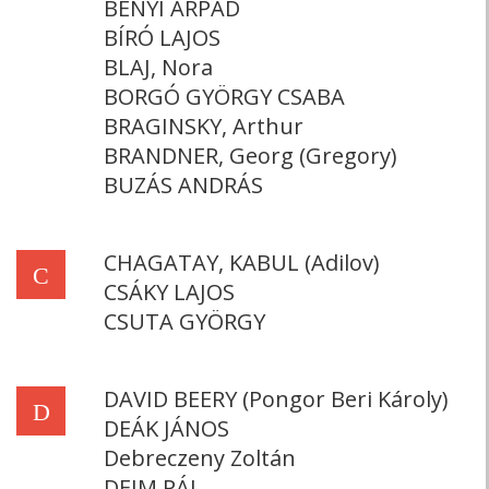
BÉNYI ÁRPÁD
BÍRÓ LAJOS
BLAJ, Nora
BORGÓ GYÖRGY CSABA
BRAGINSKY, Arthur
BRANDNER, Georg (Gregory)
BUZÁS ANDRÁS
CHAGATAY, KABUL (Adilov)
C
CSÁKY LAJOS
CSUTA GYÖRGY
DAVID BEERY (Pongor Beri Károly)
D
DEÁK JÁNOS
Debreczeny Zoltán
DEIM PÁL