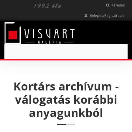
Keresés
Belépés/Regisztráció
Toggle
navigation
Kortárs archívum -
válogatás korábbi
anyagunkból