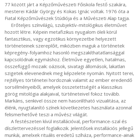
77 között járt a Képzőművészeti Főiskola festő szakára, 
mesterei Kádár György és Kokas Ignác voltak. 1976 óta a 
Fiatal Képzőművészek Stúdiója és a Művészeti Alap tagja.

     Erőteljes színvilágú, szubjektív-mitológikus életművet 
hozott létre. Képein metafizikus nyugalom öleli körül 
fantasztikus, vagy egzotikus környezetbe helyezett 
történeteinek szereplőit, miközben maguk a történetek 
képregény-folyamhoz hasonló megszakíthatatlansággal 
kapcsolódnak egymáshoz. Életműve egyetlen, hatalmas, 
összefüggő mozaik: oázisok, sivatagi állomások, lakatlan 
szigetek elevenednek meg képzelete nyomán. Nyitott terei, 
rejtélyes történetei hordoznak valamit az ember eredendő 
sorsélményeiből, amelyek összetettségét a klasszikus 
görög mitológia alakjaival, türténeteivel fokoz tovább. 
Markáns, senkivel össze nem hasonlítható vizualitása, az 
élénk, nyugtalanító színek következetes használata azonnal 
felismerhetővé teszi a művész világát.

     A festészeten kívül installációval, performance-szal és 
díszlettervezéssel foglalkozik. Jelentősek installációs jellegű 
munkái, amelxek rituális eredetű szíháza, performance-ainak 