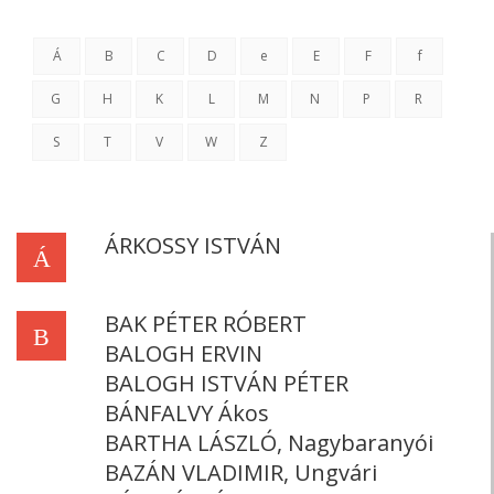
Á
B
C
D
e
E
F
f
G
H
K
L
M
N
P
R
S
T
V
W
Z
ÁRKOSSY ISTVÁN
Á
BAK PÉTER RÓBERT
B
BALOGH ERVIN
BALOGH ISTVÁN PÉTER
BÁNFALVY Ákos
BARTHA LÁSZLÓ, Nagybaranyói
BAZÁN VLADIMIR, Ungvári