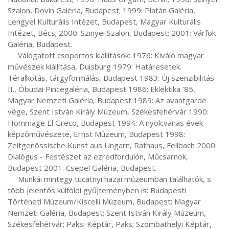
Szalon, Dovin Galéria, Budapest; 1999: Platán Galéria, 
Lengyel Kulturális Intézet, Budapest, Magyar Kulturális 
Intézet, Bécs; 2000: Szinyei Szalon, Budapest; 2001: Várfok 
Galéria, Budapest.

     Válogatott csoportos kiállítások: 1976: Kiváló magyar 
művészek kiállítása, Duisburg 1979: Határesetek. 
Téralkotás, tárgyformálás, Budapest 1983: Új szenzibilitás 
II., Óbudai Pincegaléria, Budapest 1986: Eklektika '85, 
Magyar Nemzeti Galéria, Budapest 1989: Az avantgarde 
vége, Szent István Király Múzeum, Székesfehérvár 1990: 
Hommage El Greco, Budapest 1994: A nyolcvanas évek 
képzőművészete, Ernst Múzeum, Budapest 1998: 
Zeitgenössische Kunst aus Ungarn, Rathaus, Fellbach 2000: 
Dialógus - Festészet az ezredfordulón, Műcsarnok, 
Budapest 2001: Csepel Galéria, Budapest.

     Munkái mintegy tucatnyi hazai múzeumban találhatók, s 
több jelentős külföldi gyűjteményben is: Budapesti 
Történeti Múzeum/Kiscelli Múzeum, Budapest; Magyar 
Nemzeti Galéria, Budapest; Szent István Király Múzeum, 
Székesfehérvár; Paksi Képtár, Paks; Szombathelyi Képtár, 