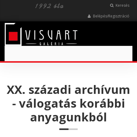
Keresés
Belépés/Regisztráció
Toggle
navigation
XX. századi archívum
- válogatás korábbi
anyagunkból