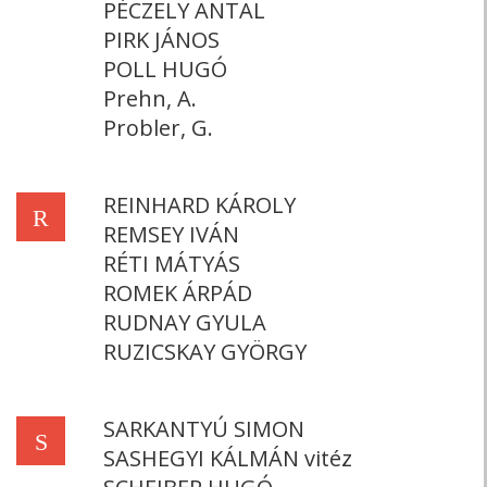
PÉCZELY ANTAL
PIRK JÁNOS
POLL HUGÓ
Prehn, A.
Probler, G.
REINHARD KÁROLY
R
REMSEY IVÁN
RÉTI MÁTYÁS
ROMEK ÁRPÁD
RUDNAY GYULA
RUZICSKAY GYÖRGY
SARKANTYÚ SIMON
S
SASHEGYI KÁLMÁN vitéz