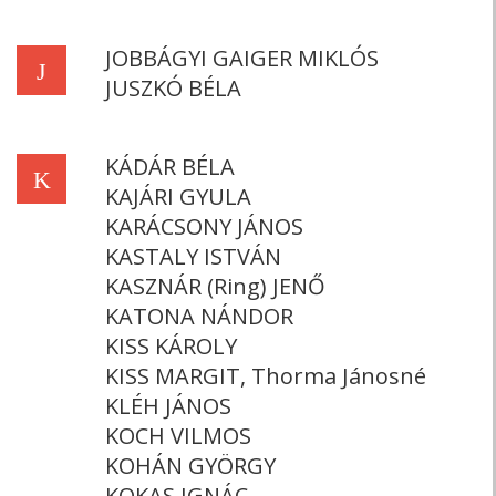
JOBBÁGYI GAIGER MIKLÓS
J
JUSZKÓ BÉLA
KÁDÁR BÉLA
K
KAJÁRI GYULA
KARÁCSONY JÁNOS
KASTALY ISTVÁN
KASZNÁR (Ring) JENŐ
KATONA NÁNDOR
KISS KÁROLY
KISS MARGIT, Thorma Jánosné
KLÉH JÁNOS
KOCH VILMOS
KOHÁN GYÖRGY
KOKAS IGNÁC