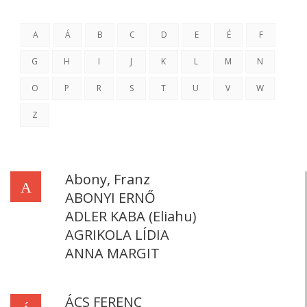
A
Á
B
C
D
E
É
F
G
H
I
J
K
L
M
N
O
P
R
S
T
U
V
W
Z
Abony, Franz
A
ABONYI ERNŐ
ADLER KABA (Eliahu)
AGRIKOLA LÍDIA
ANNA MARGIT
ÁCS FERENC