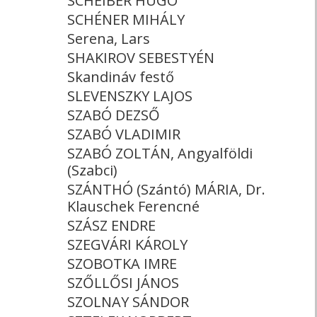
SCHEIBER HUGÓ
SCHÉNER MIHÁLY
Serena, Lars
SHAKIROV SEBESTYÉN
Skandináv festő
SLEVENSZKY LAJOS
SZABÓ DEZSŐ
SZABÓ VLADIMIR
SZABÓ ZOLTÁN, Angyalföldi
(Szabci)
SZÁNTHÓ (Szántó) MÁRIA, Dr.
Klauschek Ferencné
SZÁSZ ENDRE
SZEGVÁRI KÁROLY
SZOBOTKA IMRE
SZŐLLŐSI JÁNOS
SZOLNAY SÁNDOR