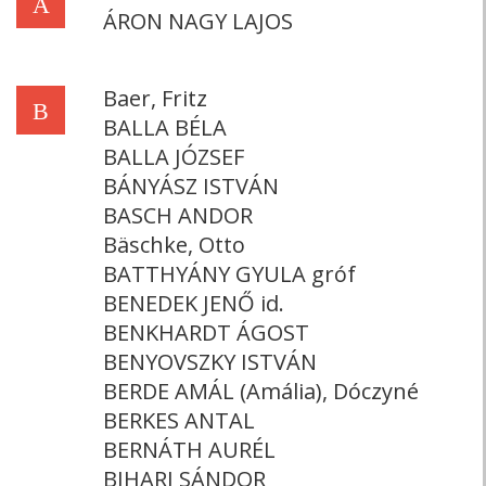
Á
ÁRON NAGY LAJOS
Baer, Fritz
B
BALLA BÉLA
BALLA JÓZSEF
BÁNYÁSZ ISTVÁN
BASCH ANDOR
Bäschke, Otto
BATTHYÁNY GYULA gróf
BENEDEK JENŐ id.
BENKHARDT ÁGOST
BENYOVSZKY ISTVÁN
BERDE AMÁL (Amália), Dóczyné
BERKES ANTAL
BERNÁTH AURÉL
BIHARI SÁNDOR