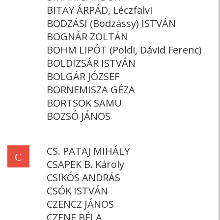
BITAY ÁRPÁD, Léczfalvi
BODZÁSI (Bodzássy) ISTVÁN
BOGNÁR ZOLTÁN
BÖHM LIPÓT (Poldi, Dávid Ferenc)
BOLDIZSÁR ISTVÁN
BOLGÁR JÓZSEF
BORNEMISZA GÉZA
BÖRTSÖK SAMU
BOZSÓ JÁNOS
CS. PATAJ MIHÁLY
C
CSAPEK B. Károly
CSIKÓS ANDRÁS
CSÓK ISTVÁN
CZENCZ JÁNOS
CZENE BÉLA