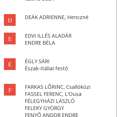
DEÁK ADRIENNE, Henczné
D
EDVI ILLÉS ALADÁR
E
ENDRE BÉLA
ÉGLY SÁRI
É
Észak-Itáliai festő
FARKAS LŐRINC, Csallóközi
F
FASSEL FERENC, L'Ousa
FÉLEGYHÁZI LÁSZLÓ
FELEKY GYÖRGY
FENYŐ ANDOR ENDRE