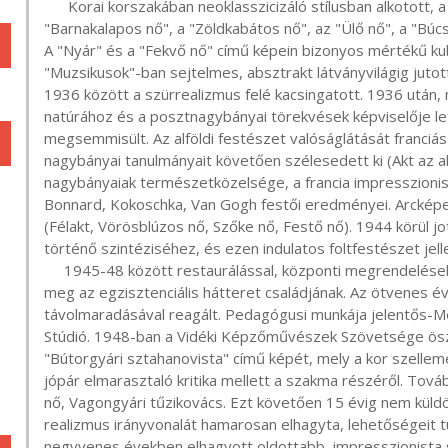
      Korai korszakában neoklasszicizáló stílusban alkotott, a Római iskola stílusjegyeit hordozzák magukon a 
"Barnakalapos nő", a "Zöldkabátos nő", az "Ülő nő", a "Búcs
A "Nyár" és a "Fekvő nő" című képein bizonyos mértékű kub
"Muzsikusok"-ban sejtelmes, absztrakt látványvilágig jutot
1936 között a szürrealizmus felé kacsingatott. 1936 után, 
natúrához és a posztnagybányai törekvések képviselője let
megsemmisült. Az alföldi festészet valóságlátását franciás k
nagybányai tanulmányait követően szélesedett ki (Akt az alm
nagybányaiak természetközelsége, a francia impresszionist
Bonnard, Kokoschka, Van Gogh festői eredményei. Arcképeke
(Félakt, Vörösblúzos nő, Szőke nő, Festő nő). 1944 körül jot
történő szintéziséhez, és ezen indulatos foltfestészet jelle
     1945-48 között restaurálással, központi megrendelésekre készített másolatok készítésével teremtette 
meg az egzisztenciális hátteret családjának. Az ötvenes éve
távolmaradásával reagált. Pedagógusi munkája jelentős-
Stúdió. 1948-ban a Vidéki Képzőművészek Szövetsége öszt
"Bútorgyári sztahanovista" című képét, mely a kor szelle
jópár elmarasztaló kritika mellett a szakma részéről. Továb
nő, Vagongyári tűzikovács. Ezt követően 15 évig nem küldött
realizmus irányvonalát hamarosan elhagyta, lehetőségeit t
negyvenes években elhagyott oldottabb, impresszionista 