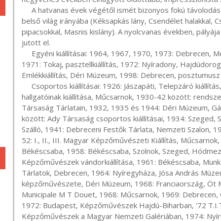
     A hatvanas évek végétől ismét bizonyos fokú távolodás észlelhető az objektív látványvilágtól, a szubjektív 
belső világ irányába (Kéksapkás lány, Csendélet halakkal, 
pipacsokkal, Masnis kislány). A nyolcvanas években, pályá
jutott el.

     Egyéni kiállításai: 1964, 1967, 1970, 1973: Debrecen, Medgyessy Terem, 1968, 1971: Balmazújváros, 
1971: Tokaj, pasztellkiállítás, 1972: Nyíradony, Hajdúdor
Emlékkiállítás, Déri Múzeum, 1998: Debrecen, posztumusz 
     Csoportos kiállításai: 1926: Jászapáti, Telepzáró kiállítás, 1928: Budapest, a Képzőművészeti Főiskola 
hallgatóinak kiállítása, Műcsarnok, 1930-42 között: rends
Társaság Tárlatain, 1932, 1935 és 1944: Déri Múzeum, Gábo
között: Ady Társaság csoportos kiállításai, 1934: Szeged, 
Szálló, 1941: Debreceni Festők Tárlata, Nemzeti Szalon, 
52: I., II., III. Magyar Képzőművészeti Kiállítás, Műcsarnok, 
Békéscsaba, 1958: Békéscsaba, Szolnok, Szeged, Hódmezőv
Képzőművészek vándorkiállítása, 1961: Békéscsaba, Munk
Tárlatok, Debrecen, 1964: Nyíregyháza, Jósa András Múze
képzőművészete, Déri Múzeum, 1968: Franciaország, Öt Magy
Municipale M T Douet, 1968: Műcsarnok, 1969: Debrecen,
1972: Budapest, Képzőművészek Hajdú-Biharban, '72 T.I.T
Képzőművészek a Magyar Nemzeti Galériában, 1974: Nyírb