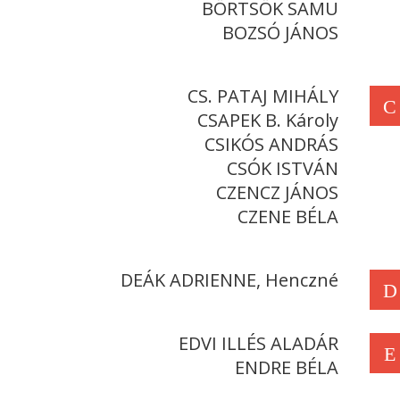
BÖRTSÖK SAMU
BOZSÓ JÁNOS
CS. PATAJ MIHÁLY
C
CSAPEK B. Károly
CSIKÓS ANDRÁS
CSÓK ISTVÁN
CZENCZ JÁNOS
CZENE BÉLA
DEÁK ADRIENNE, Henczné
D
EDVI ILLÉS ALADÁR
E
ENDRE BÉLA