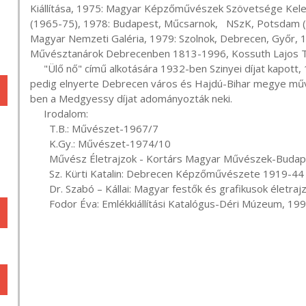
Kiállítása, 1975: Magyar Képzőművészek Szövetsége Kelet 
(1965-75), 1978: Budapest, Műcsarnok,   NSzK, Potsdam (Ma
Magyar Nemzeti Galéria, 1979: Szolnok, Debrecen, Győr, 
Művésztanárok Debrecenben 1813-1996, Kossuth Lajos T
     "Ülő nő" című alkotására 1932-ben Szinyei díjat kapott, 1950-ben Munkácsy-díjjal tüntették ki, 1967-ben 
pedig elnyerte Debrecen város és Hajdú-Bihar megye művés
ben a Medgyessy díjat adományozták neki.

     Irodalom:

       T.B.: Művészet-1967/7

       K.Gy.: Művészet-1974/10

       Művész Életrajzok - Kortárs Magyar Művészek-Budapest, 1985

       Sz. Kürti Katalin: Debrecen Képzőművészete 1919-44 között - Debrecen, 1986

       Dr. Szabó – Kállai: Magyar festők és grafikusok életrajzi lexikona - Nyíregyháza, 1997

       Fodor Éva: Emlékkiállítási Katalógus-Déri Múzeum, 19