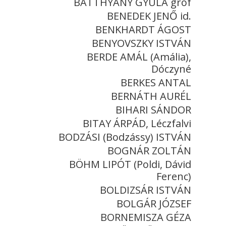
BATTHYÁNY GYULA gróf
BENEDEK JENŐ id.
BENKHARDT ÁGOST
BENYOVSZKY ISTVÁN
BERDE AMÁL (Amália),
Dóczyné
BERKES ANTAL
BERNÁTH AURÉL
BIHARI SÁNDOR
BITAY ÁRPÁD, Léczfalvi
BODZÁSI (Bodzássy) ISTVÁN
BOGNÁR ZOLTÁN
BÖHM LIPÓT (Poldi, Dávid
Ferenc)
BOLDIZSÁR ISTVÁN
BOLGÁR JÓZSEF
BORNEMISZA GÉZA