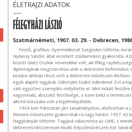
ÉLETRAJZI ADATOK
FÉLEGYHÁZI LÁSZLÓ
Szatmárnémeti, 1907. 03. 29. - Debrecen, 1986.
     Festő, grafikus. Gyermekkorát Szegeden töltötte, korán jelentkező tehetségét középiskolai évei alatt a 
Nyilassy Sándor által vezetett stúdiumokon gyakorolta. A
között Glatz Oszkár növendéke volt, aki főleg rajzkészségé
diplomájának megszerzése után a debreceni Református Gi
kezdve aktívan részt vett a debreceni művészeti életben, 
egyik alapító tagjával, Gáborjáni Szabó Kálmánnal. Ezt a ka
való együttes szereplés mélyítette el. Mint induló festőre
nagyvonalú, abszolút festőisége, s ezen belül a természet t
alkotói korszaka volt a legelmélyültebb.

     1934-ben Párizsban járt tanulmányúton, elsősorban a Louvre-ban látottak, s tapasztaltak, valamint 
Renoire művészete gyakoroltak rá nagy hatást. 1937-42 kö
Nagybányán töltötte. Tagjává választotta az UME, s ennek ki
debreceni kétszeresen kiváló Képzőművészeti Kör tanárak