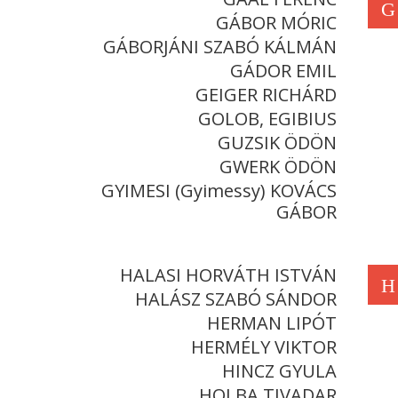
G
GÁBOR MÓRIC
GÁBORJÁNI SZABÓ KÁLMÁN
GÁDOR EMIL
GEIGER RICHÁRD
GOLOB, EGIBIUS
GUZSIK ÖDÖN
GWERK ÖDÖN
GYIMESI (Gyimessy) KOVÁCS
GÁBOR
HALASI HORVÁTH ISTVÁN
H
HALÁSZ SZABÓ SÁNDOR
HERMAN LIPÓT
HERMÉLY VIKTOR
HINCZ GYULA
HOLBA TIVADAR