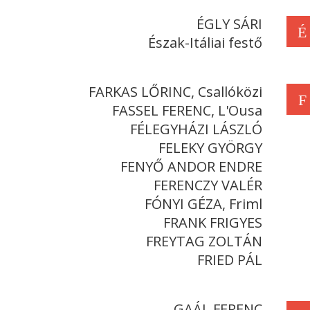
ÉGLY SÁRI
É
Észak-Itáliai festő
FARKAS LŐRINC, Csallóközi
F
FASSEL FERENC, L'Ousa
FÉLEGYHÁZI LÁSZLÓ
FELEKY GYÖRGY
FENYŐ ANDOR ENDRE
FERENCZY VALÉR
FÓNYI GÉZA, Friml
FRANK FRIGYES
FREYTAG ZOLTÁN
FRIED PÁL
GAÁL FERENC