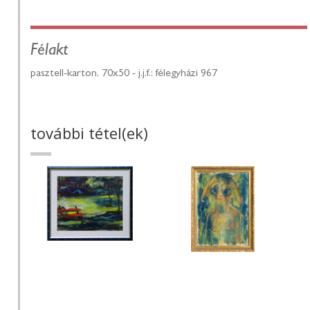
Félakt
pasztell-karton, 70x50 - j.j.f.: félegyházi 967
további tétel(ek)