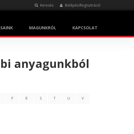
Keresés
Belépés/Regisztráció
SAINK
MAGUNKRÓL
KAPCSOLAT
bbi anyagunkból
P
R
S
T
U
V