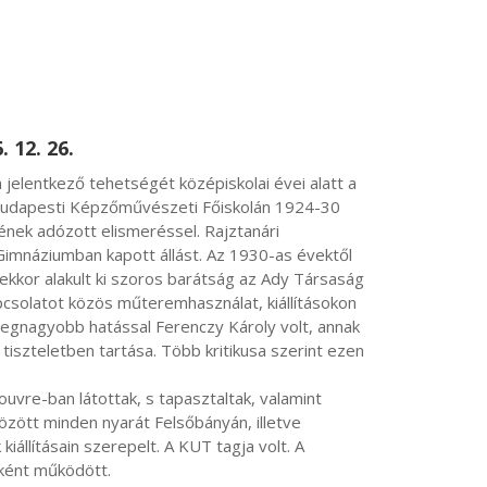
 12. 26.
 budapesti Képzőművészeti Főiskolán 1924-30 
nek adózott elismeréssel. Rajztanári 
mnáziumban kapott állást. Az 1930-as évektől 
ekkor alakult ki szoros barátság az Ady Társaság 
pcsolatot közös műteremhasználat, kiállításokon 
 legnagyobb hatással Ferenczy Károly volt, annak 
iszteletben tartása. Több kritikusa szerint ezen 
zött minden nyarát Felsőbányán, illetve 
állításain szerepelt. A KUT tagja volt. A 
ént működött.
