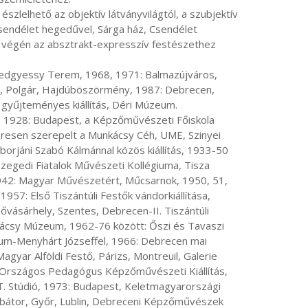
Csendélet hegedűvel, Sárga ház, Csendélet 
ja végén az absztrakt-expresszív festészethez 
og, Polgár, Hajdúböszörmény, 1987: Debrecen, 
gyűjteményes kiállítás, Déri Múzeum.

zeresen szerepelt a Munkácsy Céh, UME, Szinyei 
rjáni Szabó Kálmánnal közös kiállítás, 1933-50 
Szegedi Fiatalok Művészeti Kollégiuma, Tisza 
1942: Magyar Művészetért, Műcsarnok, 1950, 51, 
1957: Első Tiszántúli Festők vándorkiállítása, 
ásárhely, Szentes, Debrecen-II. Tiszántúli 
ácsy Múzeum, 1962-76 között: Őszi és Tavaszi 
um-Menyhárt Józseffel, 1966: Debrecen mai 
ar Alföldi Festő, Párizs, Montreuil, Galerie 
 Országos Pedagógus Képzőművészeti Kiállítás, 
. Stúdió, 1973: Budapest, Keletmagyarországi 
átor, Győr, Lublin, Debreceni Képzőművészek 