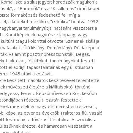
úsok", a "Barátnők" és a "Kisállomás" című képei. 
ista formaképzés fedezhető fel, míg a 
t el, a képeket mezőkre, "csíkokra" bontva. 1932-
nagybányai tanulmányútjai hatására visszatért a 
t. Korai képeinek nagyrésze lappang, vagy 
ultúráltságú kolorittal ötvözte. Színeinek skálája 
afa alatt, Ülő kislány, Román lány). Példaképe a 
ák, valamint posztimpresszionisták, Degas, 
t, aktokat, félaktokat, tanulmányokat festett 
ott el addigi tapasztalatainak egy új stílusban 
mzi 1945 utáni alkotásait.

k művészeti életére a kiállításoktól történő 
Medgyessy Ferenc Képzőművészeti Kör, később 
öndíjában részesült, ezután festette a 
mének megfelelően nagy elismerésben részesült, 
bi képei az ötvenes évekből: Traktoros fiú, Vasaló 
 festményt a fővárosi tárlatokra. A szocialista 
úl szűknek érezte, és hamarosan visszatért a 
szemléletéhez.
