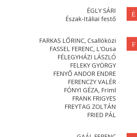
ÉGLY SÁRI
É
Észak-Itáliai festő
FARKAS LŐRINC, Csallóközi
F
FASSEL FERENC, L'Ousa
FÉLEGYHÁZI LÁSZLÓ
FELEKY GYÖRGY
FENYŐ ANDOR ENDRE
FERENCZY VALÉR
FÓNYI GÉZA, Friml
FRANK FRIGYES
FREYTAG ZOLTÁN
FRIED PÁL
GAÁL FERENC