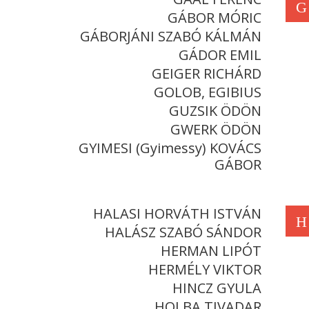
G
GÁBOR MÓRIC
GÁBORJÁNI SZABÓ KÁLMÁN
GÁDOR EMIL
GEIGER RICHÁRD
GOLOB, EGIBIUS
GUZSIK ÖDÖN
GWERK ÖDÖN
GYIMESI (Gyimessy) KOVÁCS
GÁBOR
HALASI HORVÁTH ISTVÁN
H
HALÁSZ SZABÓ SÁNDOR
HERMAN LIPÓT
HERMÉLY VIKTOR
HINCZ GYULA
HOLBA TIVADAR