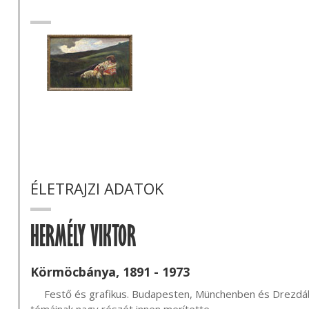
ÉLETRAJZI ADATOK
HERMÉLY VIKTOR
Körmöcbánya, 1891 - 1973
     Festő és grafikus. Budapesten, Münchenben és Drezdában tanult. Sokat járt Dalmáciában, grafikai 