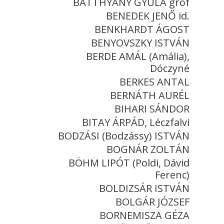
BATTHYÁNY GYULA gróf
BENEDEK JENŐ id.
BENKHARDT ÁGOST
BENYOVSZKY ISTVÁN
BERDE AMÁL (Amália),
Dóczyné
BERKES ANTAL
BERNÁTH AURÉL
BIHARI SÁNDOR
BITAY ÁRPÁD, Léczfalvi
BODZÁSI (Bodzássy) ISTVÁN
BOGNÁR ZOLTÁN
BÖHM LIPÓT (Poldi, Dávid
Ferenc)
BOLDIZSÁR ISTVÁN
BOLGÁR JÓZSEF
BORNEMISZA GÉZA