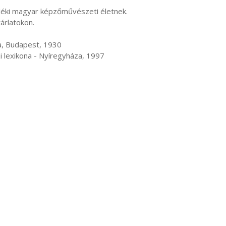
rlatokon.

rajzi lexikona - Nyíregyháza, 1997