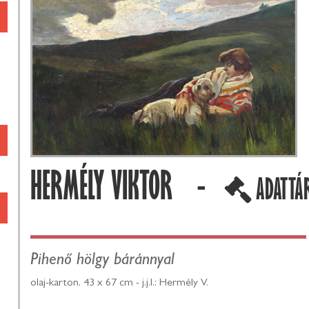
HERMÉLY VIKTOR -
ADATTÁ
Pihenő hölgy báránnyal
olaj-karton, 43 x 67 cm - j.j.l.: Hermély V.