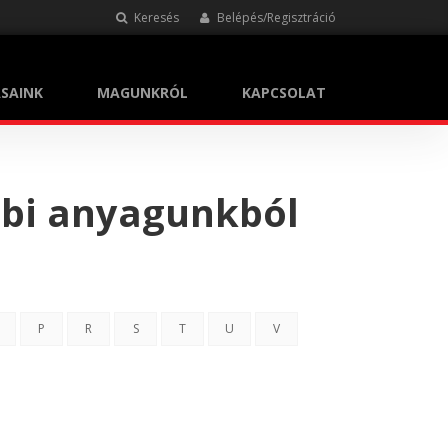
Keresés
Belépés/Regisztráció
SAINK
MAGUNKRÓL
KAPCSOLAT
bbi anyagunkból
P
R
S
T
U
V