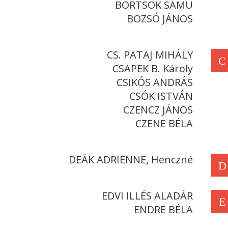
BÖRTSÖK SAMU
BOZSÓ JÁNOS
CS. PATAJ MIHÁLY
C
CSAPEK B. Károly
CSIKÓS ANDRÁS
CSÓK ISTVÁN
CZENCZ JÁNOS
CZENE BÉLA
DEÁK ADRIENNE, Henczné
D
EDVI ILLÉS ALADÁR
E
ENDRE BÉLA