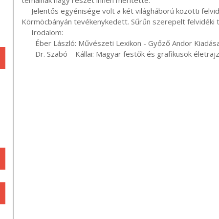
témáinak nagy részét innen merítette.

     Jelentős egyénisége volt a két világháború közötti felvidéki magyar képzőművészeti életnek. 
Körmöcbányán tevékenykedett. Sűrűn szerepelt felvidéki tá
     Irodalom:

       Éber László: Művészeti Lexikon - Győző Andor Kiadása, Budapest, 1930

       Dr. Szabó – Kállai: Magyar festők és grafikusok élet