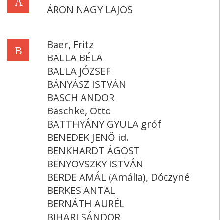
Á
ÁRON NAGY LAJOS
Baer, Fritz
B
BALLA BÉLA
BALLA JÓZSEF
BÁNYÁSZ ISTVÁN
BASCH ANDOR
Bäschke, Otto
BATTHYÁNY GYULA gróf
BENEDEK JENŐ id.
BENKHARDT ÁGOST
BENYOVSZKY ISTVÁN
BERDE AMÁL (Amália), Dóczyné
BERKES ANTAL
BERNÁTH AURÉL
BIHARI SÁNDOR