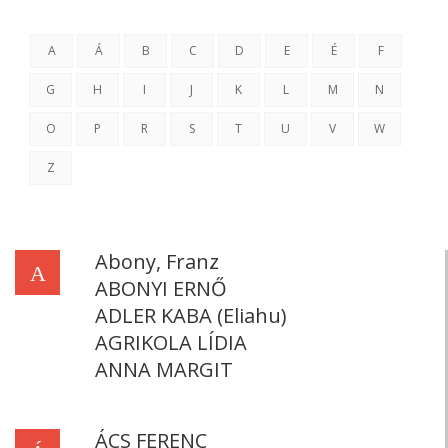
A
Á
B
C
D
E
É
F
G
H
I
J
K
L
M
N
O
P
R
S
T
U
V
W
Z
Abony, Franz
A
ABONYI ERNŐ
ADLER KABA (Eliahu)
AGRIKOLA LÍDIA
ANNA MARGIT
ÁCS FERENC