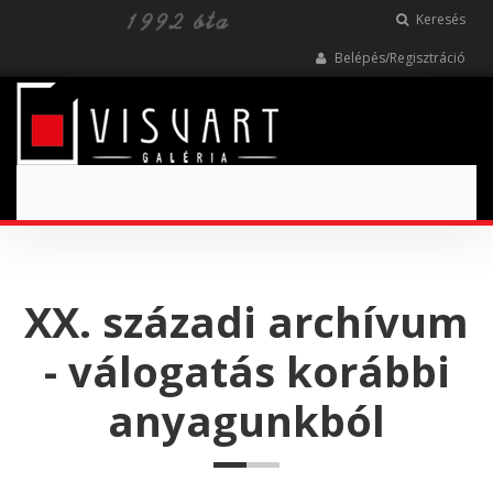
Keresés
Belépés/Regisztráció
Toggle
navigation
XX. századi archívum
- válogatás korábbi
anyagunkból