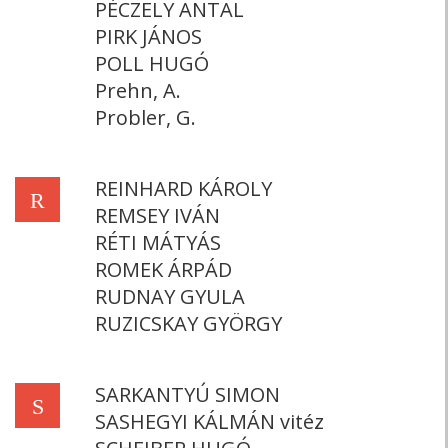
PÉCZELY ANTAL
PIRK JÁNOS
POLL HUGÓ
Prehn, A.
Probler, G.
REINHARD KÁROLY
R
REMSEY IVÁN
RÉTI MÁTYÁS
ROMEK ÁRPÁD
RUDNAY GYULA
RUZICSKAY GYÖRGY
SARKANTYÚ SIMON
S
SASHEGYI KÁLMÁN vitéz