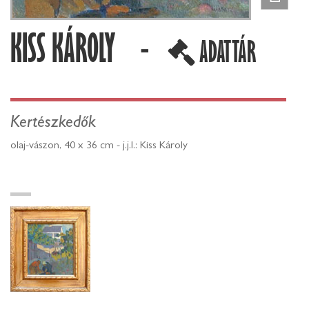
KISS KÁROLY -
ADATTÁR
Kertészkedők
olaj-vászon, 40 x 36 cm - j.j.l.: Kiss Károly