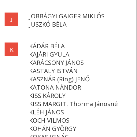
JOBBÁGYI GAIGER MIKLÓS
J
JUSZKÓ BÉLA
KÁDÁR BÉLA
K
KAJÁRI GYULA
KARÁCSONY JÁNOS
KASTALY ISTVÁN
KASZNÁR (Ring) JENŐ
KATONA NÁNDOR
KISS KÁROLY
KISS MARGIT, Thorma Jánosné
KLÉH JÁNOS
KOCH VILMOS
KOHÁN GYÖRGY
KOKAS IGNÁC