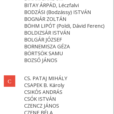
BITAY ÁRPÁD, Léczfalvi
BODZÁSI (Bodzássy) ISTVÁN
BOGNÁR ZOLTÁN
BÖHM LIPÓT (Poldi, Dávid Ferenc)
BOLDIZSÁR ISTVÁN
BOLGÁR JÓZSEF
BORNEMISZA GÉZA
BÖRTSÖK SAMU
BOZSÓ JÁNOS
CS. PATAJ MIHÁLY
C
CSAPEK B. Károly
CSIKÓS ANDRÁS
CSÓK ISTVÁN
CZENCZ JÁNOS
CZENE BÉLA