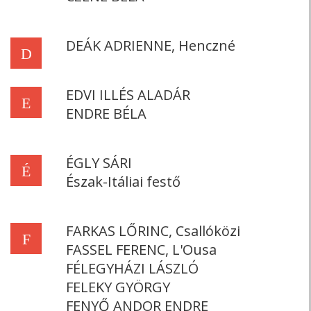
DEÁK ADRIENNE, Henczné
D
EDVI ILLÉS ALADÁR
E
ENDRE BÉLA
ÉGLY SÁRI
É
Észak-Itáliai festő
FARKAS LŐRINC, Csallóközi
F
FASSEL FERENC, L'Ousa
FÉLEGYHÁZI LÁSZLÓ
FELEKY GYÖRGY
FENYŐ ANDOR ENDRE