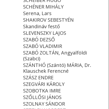
SCHEIBER HUGÓ
SCHÉNER MIHÁLY
Serena, Lars
SHAKIROV SEBESTYÉN
Skandináv festő
SLEVENSZKY LAJOS
SZABÓ DEZSŐ
SZABÓ VLADIMIR
SZABÓ ZOLTÁN, Angyalföldi
(Szabci)
SZÁNTHÓ (Szántó) MÁRIA, Dr.
Klauschek Ferencné
SZÁSZ ENDRE
SZEGVÁRI KÁROLY
SZOBOTKA IMRE
SZŐLLŐSI JÁNOS
SZOLNAY SÁNDOR