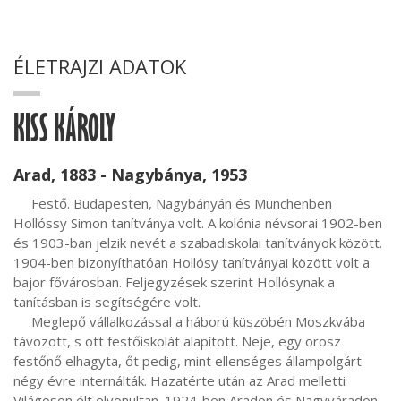
ÉLETRAJZI ADATOK
KISS KÁROLY
Arad, 1883 - Nagybánya, 1953
     Festő. Budapesten, Nagybányán és Münchenben 
Hollóssy Simon tanítványa volt. A kolónia névsorai 1902-ben 
és 1903-ban jelzik nevét a szabadiskolai tanítványok között. 
1904-ben bizonyíthatóan Hollósy tanítványai között volt a 
bajor fővárosban. Feljegyzések szerint Hollósynak a 
tanításban is segítségére volt.

     Meglepő vállalkozással a háború küszöbén Moszkvába 
távozott, s ott festőiskolát alapított. Neje, egy orosz 
festőnő elhagyta, őt pedig, mint ellenséges állampolgárt 
négy évre internálták. Hazatérte után az Arad melletti 
Világoson élt elvonultan. 1924-ben Aradon és Nagyváradon 