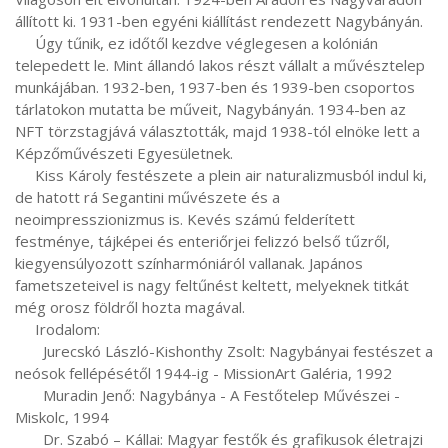
állított ki. 1931-ben egyéni kiállítást rendezett Nagybányán.

     Úgy tűnik, ez időtől kezdve véglegesen a kolónián 
telepedett le. Mint állandó lakos részt vállalt a művésztelep 
munkájában. 1932-ben, 1937-ben és 1939-ben csoportos 
tárlatokon mutatta be műveit, Nagybányán. 1934-ben az 
NFT törzstagjává választották, majd 1938-tól elnöke lett a 
Képzőművészeti Egyesületnek.

     Kiss Károly festészete a plein air naturalizmusból indul ki, 
de hatott rá Segantini művészete és a 
neoimpresszionizmus is. Kevés számú felderített 
festménye, tájképei és enteriőrjei felizzó belső tűzről, 
kiegyensúlyozott színharmóniáról vallanak. Japános 
fametszeteivel is nagy feltűnést keltett, melyeknek titkát 
még orosz földről hozta magával.

     Irodalom:

       Jurecskó László-Kishonthy Zsolt: Nagybányai festészet a 
neósok fellépésétől 1944-ig - MissionArt Galéria, 1992

       Muradin Jenő: Nagybánya - A Festőtelep Művészei - 
Miskolc, 1994

       Dr. Szabó – Kállai: Magyar festők és grafikusok életrajzi 