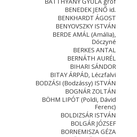
BATTHYÁNY GYULA gróf
BENEDEK JENŐ id.
BENKHARDT ÁGOST
BENYOVSZKY ISTVÁN
BERDE AMÁL (Amália),
Dóczyné
BERKES ANTAL
BERNÁTH AURÉL
BIHARI SÁNDOR
BITAY ÁRPÁD, Léczfalvi
BODZÁSI (Bodzássy) ISTVÁN
BOGNÁR ZOLTÁN
BÖHM LIPÓT (Poldi, Dávid
Ferenc)
BOLDIZSÁR ISTVÁN
BOLGÁR JÓZSEF
BORNEMISZA GÉZA