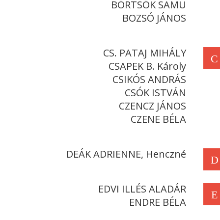
BÖRTSÖK SAMU
BOZSÓ JÁNOS
CS. PATAJ MIHÁLY
C
CSAPEK B. Károly
CSIKÓS ANDRÁS
CSÓK ISTVÁN
CZENCZ JÁNOS
CZENE BÉLA
DEÁK ADRIENNE, Henczné
D
EDVI ILLÉS ALADÁR
E
ENDRE BÉLA