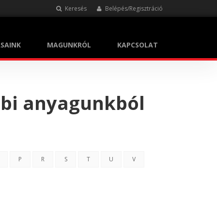
Keresés
Belépés/Regisztráció
SAINK
MAGUNKRÓL
KAPCSOLAT
bbi anyagunkból
P
R
S
T
U
V