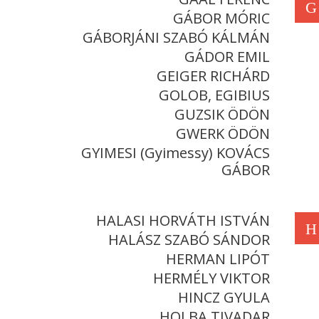
G
GÁBOR MÓRIC
GÁBORJÁNI SZABÓ KÁLMÁN
GÁDOR EMIL
GEIGER RICHÁRD
GOLOB, EGIBIUS
GUZSIK ÖDÖN
GWERK ÖDÖN
GYIMESI (Gyimessy) KOVÁCS
GÁBOR
HALASI HORVÁTH ISTVÁN
H
HALÁSZ SZABÓ SÁNDOR
HERMAN LIPÓT
HERMÉLY VIKTOR
HINCZ GYULA
HOLBA TIVADAR