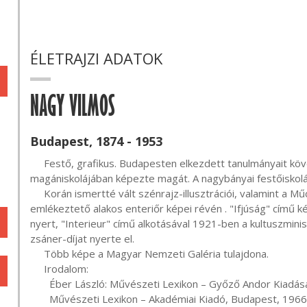
ÉLETRAJZI ADATOK
NAGY VILMOS
Budapest, 1874 - 1953
     Festő, grafikus. Budapesten elkezdett tanulmányait követően, Münchenben Hollósy Simon 
magániskolájában képezte magát. A nagybányai festőiskolá
     Korán ismertté vált szénrajz-illusztrációi, valamint a Műcsarnokban gyakran kiállított, a Benczúr-iskolára 
emlékeztető alakos enteriőr képei révén . "Ifjúság" című 
nyert, "Interieur" című alkotásával 1921-ben a kultuszmini
zsáner-díjat nyerte el.

     Több képe a Magyar Nemzeti Galéria tulajdona.

     Irodalom:

       Éber László: Művészeti Lexikon – Győző Andor Kiadása, Budapest, 1930

       Művészeti Lexikon – Akadémiai Kiadó, Budapest, 1966
