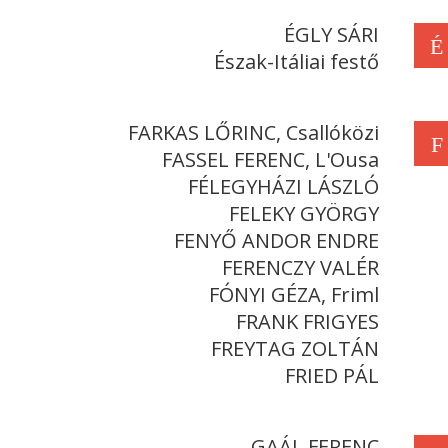
ÉGLY SÁRI
É
Észak-Itáliai festő
FARKAS LŐRINC, Csallóközi
F
FASSEL FERENC, L'Ousa
FÉLEGYHÁZI LÁSZLÓ
FELEKY GYÖRGY
FENYŐ ANDOR ENDRE
FERENCZY VALÉR
FÓNYI GÉZA, Friml
FRANK FRIGYES
FREYTAG ZOLTÁN
FRIED PÁL
GAÁL FERENC