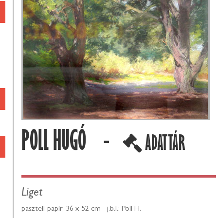
POLL HUGÓ -
ADATTÁR
Liget
pasztell-papír, 36 x 52 cm - j.b.l.: Poll H.