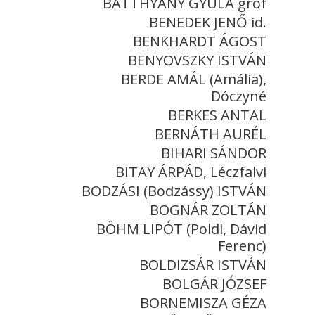
BATTHYÁNY GYULA gróf
BENEDEK JENŐ id.
BENKHARDT ÁGOST
BENYOVSZKY ISTVÁN
BERDE AMÁL (Amália),
Dóczyné
BERKES ANTAL
BERNÁTH AURÉL
BIHARI SÁNDOR
BITAY ÁRPÁD, Léczfalvi
BODZÁSI (Bodzássy) ISTVÁN
BOGNÁR ZOLTÁN
BÖHM LIPÓT (Poldi, Dávid
Ferenc)
BOLDIZSÁR ISTVÁN
BOLGÁR JÓZSEF
BORNEMISZA GÉZA