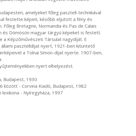
al festette képeit, később eljutott a fény és 
. Főleg Bretagne, Normandia és Pas de Calais 
n és Dömösön magyar tárgyú képeket is festett.

lami pasztelldíjat nyert, 1921-ben kitüntető 
képeivel a Tolnai Simon-díjat nyerte. 1907-ben, 
.

rajzi lexikona - Nyíregyháza, 1997