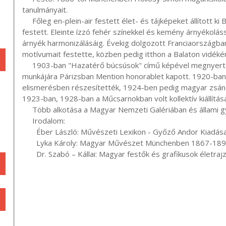
tanulmányait.

     Főleg en-plein-air festett élet- és tájképeket állított ki Budapesten, amelyeket főleg pasztell-technikával 
festett. Eleinte ízzó fehér színekkel és kemény árnyékoláss
árnyék harmonizálásáig. Évekig dolgozott Franciaországban
motívumait festette, közben pedig itthon a Balaton vidéké
     1903-ban "Hazatérő búcsúsok" című képével megnyerte a Képzőművészeti Társulat nagydíját. E 
munkájára Párizsban Mention honorablet kapott. 1920-ban ál
elismerésben részesítették, 1924-ben pedig magyar zsáner
1923-ban, 1928-ban a Műcsarnokban volt kollektív kiállítása
     Több alkotása a Magyar Nemzeti Galériában és állami gyűjteményekben nyert elhelyezést.

     Irodalom:

       Éber László: Művészeti Lexikon - Győző Andor Kiadása, Budapest, 1930

       Lyka Károly: Magyar Művészet Münchenben 1867-1896 között - Corvina Kiadó, Budapest, 1982

       Dr. Szabó – Kállai: Magyar festők és grafikusok élet