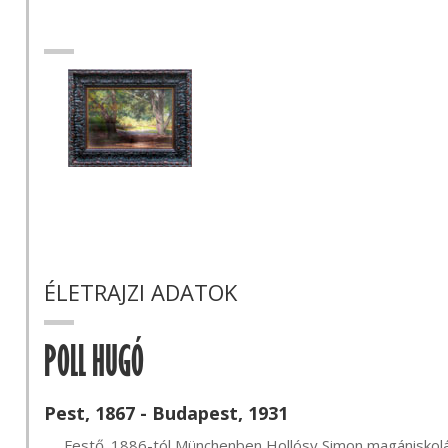
ÉLETRAJZI ADATOK
POLL HUGÓ
Pest, 1867 - Budapest, 1931
     Festő. 1886-tól Münchenben Hollósy Simon magániskolájában, majd Párizsban végezte művészeti 