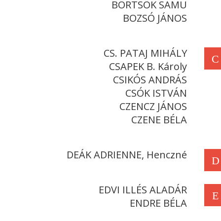
BÖRTSÖK SAMU
BOZSÓ JÁNOS
CS. PATAJ MIHÁLY
C
CSAPEK B. Károly
CSIKÓS ANDRÁS
CSÓK ISTVÁN
CZENCZ JÁNOS
CZENE BÉLA
DEÁK ADRIENNE, Henczné
D
EDVI ILLÉS ALADÁR
E
ENDRE BÉLA