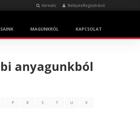
Keresés
Belépés/Regisztráció
SAINK
MAGUNKRÓL
KAPCSOLAT
bbi anyagunkból
P
R
S
T
U
V