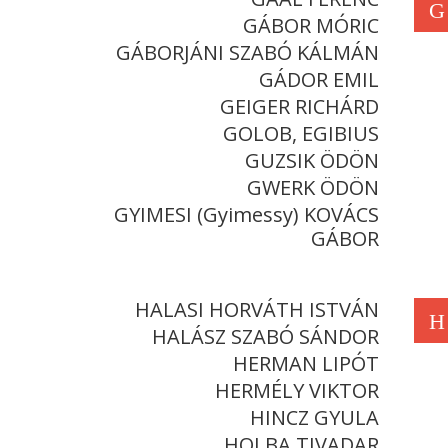
G
GÁBOR MÓRIC
GÁBORJÁNI SZABÓ KÁLMÁN
GÁDOR EMIL
GEIGER RICHÁRD
GOLOB, EGIBIUS
GUZSIK ÖDÖN
GWERK ÖDÖN
GYIMESI (Gyimessy) KOVÁCS
GÁBOR
HALASI HORVÁTH ISTVÁN
H
HALÁSZ SZABÓ SÁNDOR
HERMAN LIPÓT
HERMÉLY VIKTOR
HINCZ GYULA
HOLBA TIVADAR