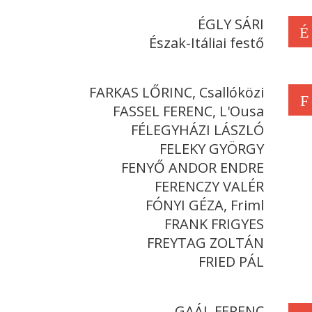
ÉGLY SÁRI
É
Észak-Itáliai festő
FARKAS LŐRINC, Csallóközi
F
FASSEL FERENC, L'Ousa
FÉLEGYHÁZI LÁSZLÓ
FELEKY GYÖRGY
FENYŐ ANDOR ENDRE
FERENCZY VALÉR
FÓNYI GÉZA, Friml
FRANK FRIGYES
FREYTAG ZOLTÁN
FRIED PÁL
GAÁL FERENC