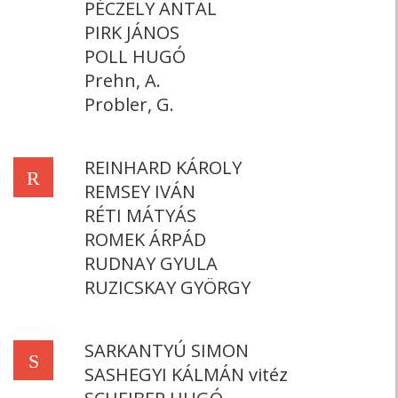
PÉCZELY ANTAL
PIRK JÁNOS
POLL HUGÓ
Prehn, A.
Probler, G.
REINHARD KÁROLY
R
REMSEY IVÁN
RÉTI MÁTYÁS
ROMEK ÁRPÁD
RUDNAY GYULA
RUZICSKAY GYÖRGY
SARKANTYÚ SIMON
S
SASHEGYI KÁLMÁN vitéz