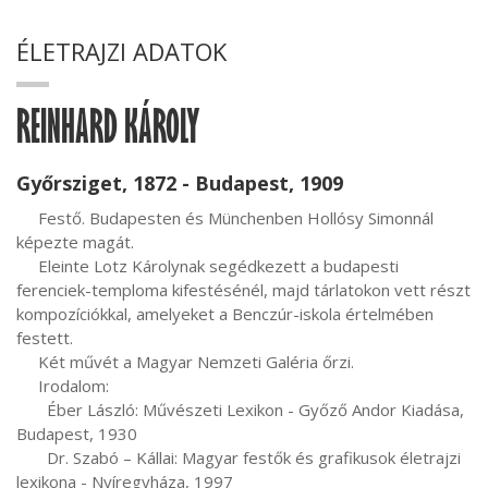
ÉLETRAJZI ADATOK
REINHARD KÁROLY
Győrsziget, 1872 - Budapest, 1909
     Festő. Budapesten és Münchenben Hollósy Simonnál 
képezte magát.

     Eleinte Lotz Károlynak segédkezett a budapesti 
ferenciek-temploma kifestésénél, majd tárlatokon vett részt 
kompozíciókkal, amelyeket a Benczúr-iskola értelmében 
festett.

     Két művét a Magyar Nemzeti Galéria őrzi.

     Irodalom:

       Éber László: Művészeti Lexikon - Győző Andor Kiadása, 
Budapest, 1930

       Dr. Szabó – Kállai: Magyar festők és grafikusok életrajzi 
lexikona - Nyíregyháza, 1997