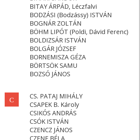
BITAY ÁRPÁD, Léczfalvi
BODZÁSI (Bodzássy) ISTVÁN
BOGNÁR ZOLTÁN
BÖHM LIPÓT (Poldi, Dávid Ferenc)
BOLDIZSÁR ISTVÁN
BOLGÁR JÓZSEF
BORNEMISZA GÉZA
BÖRTSÖK SAMU
BOZSÓ JÁNOS
CS. PATAJ MIHÁLY
C
CSAPEK B. Károly
CSIKÓS ANDRÁS
CSÓK ISTVÁN
CZENCZ JÁNOS
CZENE BÉLA