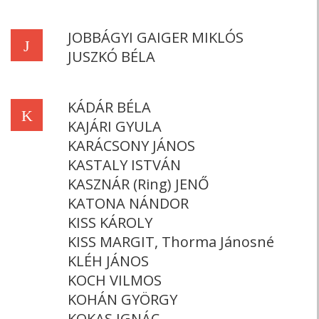
JOBBÁGYI GAIGER MIKLÓS
J
JUSZKÓ BÉLA
KÁDÁR BÉLA
K
KAJÁRI GYULA
KARÁCSONY JÁNOS
KASTALY ISTVÁN
KASZNÁR (Ring) JENŐ
KATONA NÁNDOR
KISS KÁROLY
KISS MARGIT, Thorma Jánosné
KLÉH JÁNOS
KOCH VILMOS
KOHÁN GYÖRGY
KOKAS IGNÁC