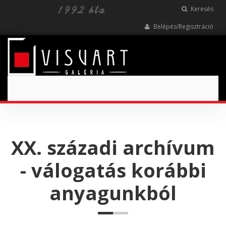
Keresés
Belépés/Regisztráció
Toggle
navigation
XX. századi archívum
- válogatás korábbi
anyagunkból