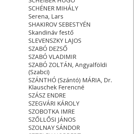
SCHEIBER HUGÓ
SCHÉNER MIHÁLY
Serena, Lars
SHAKIROV SEBESTYÉN
Skandináv festő
SLEVENSZKY LAJOS
SZABÓ DEZSŐ
SZABÓ VLADIMIR
SZABÓ ZOLTÁN, Angyalföldi
(Szabci)
SZÁNTHÓ (Szántó) MÁRIA, Dr.
Klauschek Ferencné
SZÁSZ ENDRE
SZEGVÁRI KÁROLY
SZOBOTKA IMRE
SZŐLLŐSI JÁNOS
SZOLNAY SÁNDOR