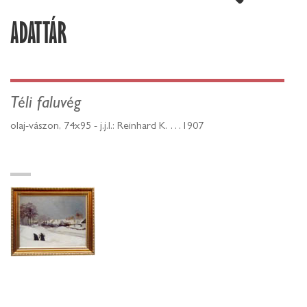
ADATTÁR
Téli faluvég
olaj-vászon, 74x95 - j.j.l.: Reinhard K. …1907