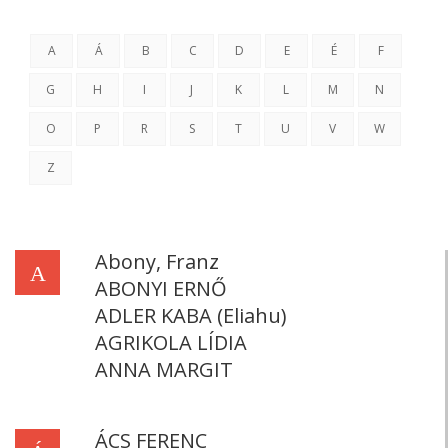
A
Á
B
C
D
E
É
F
G
H
I
J
K
L
M
N
O
P
R
S
T
U
V
W
Z
Abony, Franz
A
ABONYI ERNŐ
ADLER KABA (Eliahu)
AGRIKOLA LÍDIA
ANNA MARGIT
ÁCS FERENC