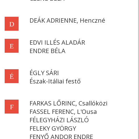
DEÁK ADRIENNE, Henczné
D
EDVI ILLÉS ALADÁR
E
ENDRE BÉLA
ÉGLY SÁRI
É
Észak-Itáliai festő
FARKAS LŐRINC, Csallóközi
F
FASSEL FERENC, L'Ousa
FÉLEGYHÁZI LÁSZLÓ
FELEKY GYÖRGY
FENYŐ ANDOR ENDRE