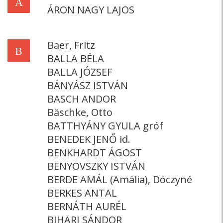
Á
ÁRON NAGY LAJOS
Baer, Fritz
B
BALLA BÉLA
BALLA JÓZSEF
BÁNYÁSZ ISTVÁN
BASCH ANDOR
Bäschke, Otto
BATTHYÁNY GYULA gróf
BENEDEK JENŐ id.
BENKHARDT ÁGOST
BENYOVSZKY ISTVÁN
BERDE AMÁL (Amália), Dóczyné
BERKES ANTAL
BERNÁTH AURÉL
BIHARI SÁNDOR