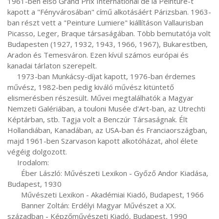
1961-ben első Grand Prix International de la Peinture-t 
kapott a "Fényvárosában" című alkotásáért Párizsban. 1963-
ban részt vett a "Peinture Lumiere" kiállításon Vallaurisban 
Picasso, Leger, Braque társaságában. Több bemutatója volt 
Budapesten (1927, 1932, 1943, 1966, 1967), Bukarestben, 
Aradon és Temesváron. Ezen kívül számos európai és 
kanadai tárlaton szerepelt.

     1973-ban Munkácsy-díjat kapott, 1976-ban érdemes 
művész, 1982-ben pedig kiváló művész kitüntető 
elismerésben részesült. Művei megtalálhatók a Magyar 
Nemzeti Galériában, a touloni Musée d'Art-ban, az Utrechti 
Képtárban, stb. Tagja volt a Benczúr Társaságnak. Élt 
Hollandiában, Kanadában, az USA-ban és Franciaországban, 
majd 1961-ben Szarvason kapott alkotóházat, ahol élete 
végéig dolgozott.

     Irodalom:

       Éber László: Művészeti Lexikon - Győző Andor Kiadása, 
Budapest, 1930

       Művészeti Lexikon - Akadémiai Kiadó, Budapest, 1966

       Banner Zoltán: Erdélyi Magyar Művészet a XX. 
században - Képzőművészeti Kiadó, Budapest, 1990
