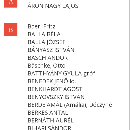
Á
ÁRON NAGY LAJOS
Baer, Fritz
B
BALLA BÉLA
BALLA JÓZSEF
BÁNYÁSZ ISTVÁN
BASCH ANDOR
Bäschke, Otto
BATTHYÁNY GYULA gróf
BENEDEK JENŐ id.
BENKHARDT ÁGOST
BENYOVSZKY ISTVÁN
BERDE AMÁL (Amália), Dóczyné
BERKES ANTAL
BERNÁTH AURÉL
BIHARI SÁNDOR