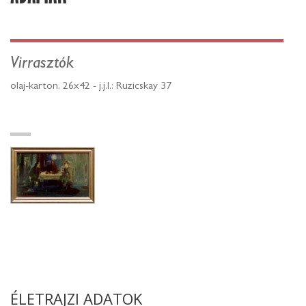
Virrasztók
olaj-karton, 26x42 - j.j.l.: Ruzicskay 37
ÉLETRAJZI ADATOK