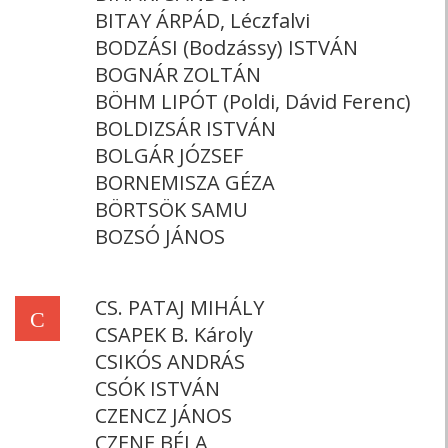
BITAY ÁRPÁD, Léczfalvi
BODZÁSI (Bodzássy) ISTVÁN
BOGNÁR ZOLTÁN
BÖHM LIPÓT (Poldi, Dávid Ferenc)
BOLDIZSÁR ISTVÁN
BOLGÁR JÓZSEF
BORNEMISZA GÉZA
BÖRTSÖK SAMU
BOZSÓ JÁNOS
CS. PATAJ MIHÁLY
C
CSAPEK B. Károly
CSIKÓS ANDRÁS
CSÓK ISTVÁN
CZENCZ JÁNOS
CZENE BÉLA