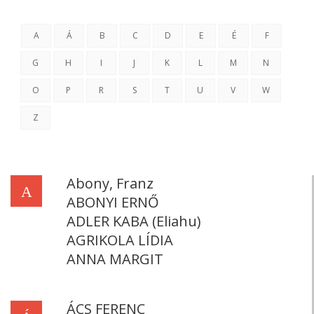
A
Á
B
C
D
E
É
F
G
H
I
J
K
L
M
N
O
P
R
S
T
U
V
W
Z
Abony, Franz
A
ABONYI ERNŐ
ADLER KABA (Eliahu)
AGRIKOLA LÍDIA
ANNA MARGIT
ÁCS FERENC