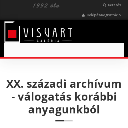
Keresés
Belépés/Regisztráció
Toggle
navigation
XX. századi archívum
- válogatás korábbi
anyagunkból