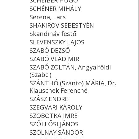
SCHEIBER HUGÓ
SCHÉNER MIHÁLY
Serena, Lars
SHAKIROV SEBESTYÉN
Skandináv festő
SLEVENSZKY LAJOS
SZABÓ DEZSŐ
SZABÓ VLADIMIR
SZABÓ ZOLTÁN, Angyalföldi
(Szabci)
SZÁNTHÓ (Szántó) MÁRIA, Dr.
Klauschek Ferencné
SZÁSZ ENDRE
SZEGVÁRI KÁROLY
SZOBOTKA IMRE
SZŐLLŐSI JÁNOS
SZOLNAY SÁNDOR