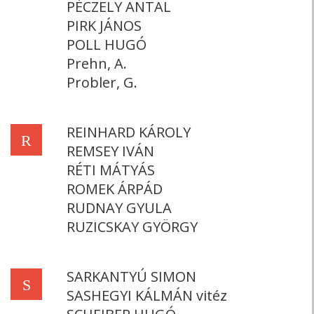
PÉCZELY ANTAL
PIRK JÁNOS
POLL HUGÓ
Prehn, A.
Probler, G.
REINHARD KÁROLY
R
REMSEY IVÁN
RÉTI MÁTYÁS
ROMEK ÁRPÁD
RUDNAY GYULA
RUZICSKAY GYÖRGY
SARKANTYÚ SIMON
S
SASHEGYI KÁLMÁN vitéz