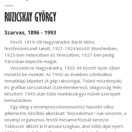
RUZICSKAY GYÖRGY
Szarvas, 1896 - 1993
     Festő. 1919-től Nagyváradon Barát Móric 
festőművésznél tanult, 1921-1924 között Münchenben, 
1925-ben Velencében és Firenzében, 1927-ben pedig 
Párizsban képezte magát.

     Visszatérve Nagyváradra, 1923-36 között nyolc ízben 
mutatta be munkáit. Az 1930-as években szimbolikus 
tematikájú képeket (A gép rabszolgái, Tolató mozdonyok) 
és grafikai sorozatokat (Szerelemkereső, Világosság felé) 
készített. 1945 után több munkástárgyú művel szerepelt 
bemutatókon.

     Egy ideig a neoimpresszionizmushoz hasonló stílus 
jellemezte, későbbi alkotásait "biorealizmus"-nak nevezte, a 
növényi organizmus festői metamorfózisát kereste. 
Többször állított ki Franciaországban, ahol több díjat nyert. 