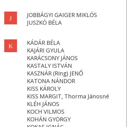
JOBBÁGYI GAIGER MIKLÓS
J
JUSZKÓ BÉLA
KÁDÁR BÉLA
K
KAJÁRI GYULA
KARÁCSONY JÁNOS
KASTALY ISTVÁN
KASZNÁR (Ring) JENŐ
KATONA NÁNDOR
KISS KÁROLY
KISS MARGIT, Thorma Jánosné
KLÉH JÁNOS
KOCH VILMOS
KOHÁN GYÖRGY
KOKAS IGNÁC