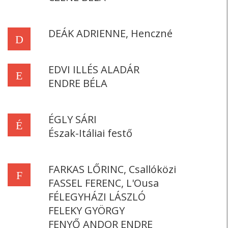
DEÁK ADRIENNE, Henczné
D
EDVI ILLÉS ALADÁR
E
ENDRE BÉLA
ÉGLY SÁRI
É
Észak-Itáliai festő
FARKAS LŐRINC, Csallóközi
F
FASSEL FERENC, L'Ousa
FÉLEGYHÁZI LÁSZLÓ
FELEKY GYÖRGY
FENYŐ ANDOR ENDRE