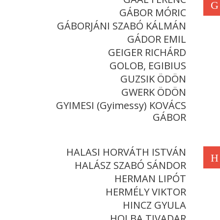
G
GÁBOR MÓRIC
GÁBORJÁNI SZABÓ KÁLMÁN
GÁDOR EMIL
GEIGER RICHÁRD
GOLOB, EGIBIUS
GUZSIK ÖDÖN
GWERK ÖDÖN
GYIMESI (Gyimessy) KOVÁCS
GÁBOR
HALASI HORVÁTH ISTVÁN
H
HALÁSZ SZABÓ SÁNDOR
HERMAN LIPÓT
HERMÉLY VIKTOR
HINCZ GYULA
HOLBA TIVADAR