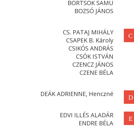
BÖRTSÖK SAMU
BOZSÓ JÁNOS
CS. PATAJ MIHÁLY
C
CSAPEK B. Károly
CSIKÓS ANDRÁS
CSÓK ISTVÁN
CZENCZ JÁNOS
CZENE BÉLA
DEÁK ADRIENNE, Henczné
D
EDVI ILLÉS ALADÁR
E
ENDRE BÉLA