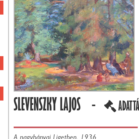
SLEVENSZKY LAJOS -
ADATT
A nagybányai Ligetben, 1936