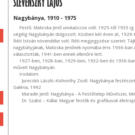
SLEVENSZKY LAJOS
Nagybánya, 1910 - 1975
     Festő. Maticska Jenő unokaöccse volt. 1925-től 1933-ig szerepel a szabadiskola névsoraiban, de élete 
végéig Nagybányán dolgozott. Közben két éven át, 1929-t
Réti István növendéke volt. Réti megjegyzése szerint: Táj
nagybátyjának, Maticska Jenőnek nyomába érni. 1936-ban 
választották, 1941-ben ennek ellenőre lett.

     1927-ben, 1928-ban, 1929-ben, 1932-ben és 1936-ban csoportos, 1932-ben egyéni tárlaton mutatta be 
műveit Nagybányán.

     Irodalom:

       Jurecskó László-Kishonthy Zsolt: Nagybányai festészet a neósok fellépésétől 1944-ig - Missionart 
Galéria, 1992

       Muradin Jenő: Nagybánya - A Festőtelep Művészei, Miskolc, 1994

       Dr. Szabó – Kállai: Magyar festők és grafikusok élet