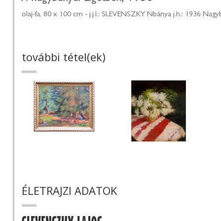
olaj-fa, 80 x 100 cm - j.j.l.: SLEVENSZKY Nbánya j.h.: 1936 Nag
további tétel(ek)
ÉLETRAJZI ADATOK