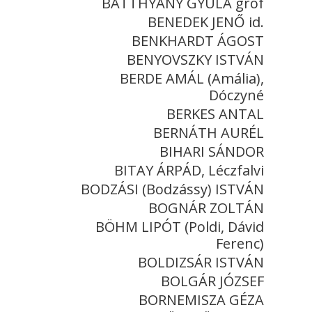
BATTHYÁNY GYULA gróf
BENEDEK JENŐ id.
BENKHARDT ÁGOST
BENYOVSZKY ISTVÁN
BERDE AMÁL (Amália),
Dóczyné
BERKES ANTAL
BERNÁTH AURÉL
BIHARI SÁNDOR
BITAY ÁRPÁD, Léczfalvi
BODZÁSI (Bodzássy) ISTVÁN
BOGNÁR ZOLTÁN
BÖHM LIPÓT (Poldi, Dávid
Ferenc)
BOLDIZSÁR ISTVÁN
BOLGÁR JÓZSEF
BORNEMISZA GÉZA