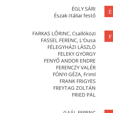
ÉGLY SÁRI
É
Észak-Itáliai festő
FARKAS LŐRINC, Csallóközi
F
FASSEL FERENC, L'Ousa
FÉLEGYHÁZI LÁSZLÓ
FELEKY GYÖRGY
FENYŐ ANDOR ENDRE
FERENCZY VALÉR
FÓNYI GÉZA, Friml
FRANK FRIGYES
FREYTAG ZOLTÁN
FRIED PÁL
GAÁL FERENC