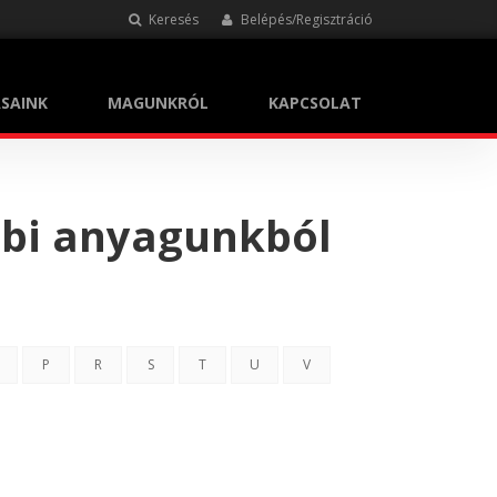
Keresés
Belépés/Regisztráció
SAINK
MAGUNKRÓL
KAPCSOLAT
bbi anyagunkból
P
R
S
T
U
V