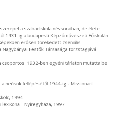
ől 1931-ig a budapesti Képzőművészeti Főiskolán 
képekben erősen törekedett zseniális 
a Nagybányai Festők Társasága törzstagjává 
rajzi lexikona - Nyíregyháza, 1997