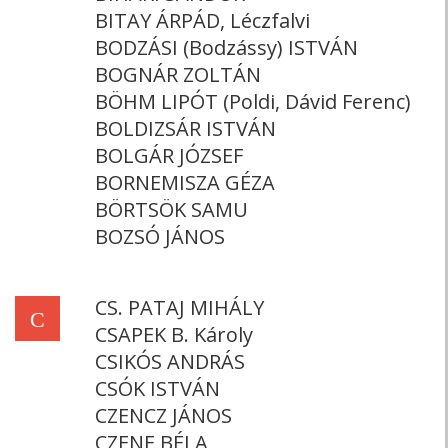
BITAY ÁRPÁD, Léczfalvi
BODZÁSI (Bodzássy) ISTVÁN
BOGNÁR ZOLTÁN
BÖHM LIPÓT (Poldi, Dávid Ferenc)
BOLDIZSÁR ISTVÁN
BOLGÁR JÓZSEF
BORNEMISZA GÉZA
BÖRTSÖK SAMU
BOZSÓ JÁNOS
CS. PATAJ MIHÁLY
C
CSAPEK B. Károly
CSIKÓS ANDRÁS
CSÓK ISTVÁN
CZENCZ JÁNOS
CZENE BÉLA