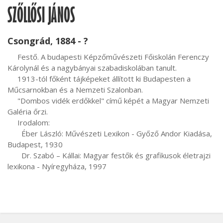
SZŐLLŐSI JÁNOS
Csongrád, 1884 - ?
     Festő. A budapesti Képzőművészeti Főiskolán Ferenczy 
Károlynál és a nagybányai szabadiskolában tanult.

     1913-tól főként tájképeket állított ki Budapesten a 
Műcsarnokban és a Nemzeti Szalonban.

     "Dombos vidék erdőkkel" című képét a Magyar Nemzeti 
Galéria őrzi.

     Irodalom:

       Éber László: Művészeti Lexikon - Győző Andor Kiadása, 
Budapest, 1930

       Dr. Szabó – Kállai: Magyar festők és grafikusok életrajzi 
lexikona - Nyíregyháza, 1997