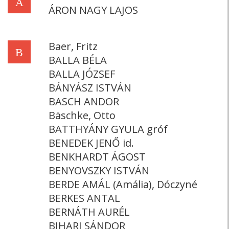
Á
ÁRON NAGY LAJOS
Baer, Fritz
B
BALLA BÉLA
BALLA JÓZSEF
BÁNYÁSZ ISTVÁN
BASCH ANDOR
Bäschke, Otto
BATTHYÁNY GYULA gróf
BENEDEK JENŐ id.
BENKHARDT ÁGOST
BENYOVSZKY ISTVÁN
BERDE AMÁL (Amália), Dóczyné
BERKES ANTAL
BERNÁTH AURÉL
BIHARI SÁNDOR