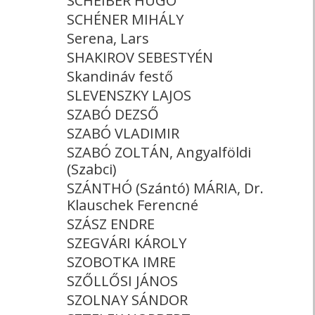
SCHEIBER HUGÓ
SCHÉNER MIHÁLY
Serena, Lars
SHAKIROV SEBESTYÉN
Skandináv festő
SLEVENSZKY LAJOS
SZABÓ DEZSŐ
SZABÓ VLADIMIR
SZABÓ ZOLTÁN, Angyalföldi
(Szabci)
SZÁNTHÓ (Szántó) MÁRIA, Dr.
Klauschek Ferencné
SZÁSZ ENDRE
SZEGVÁRI KÁROLY
SZOBOTKA IMRE
SZŐLLŐSI JÁNOS
SZOLNAY SÁNDOR