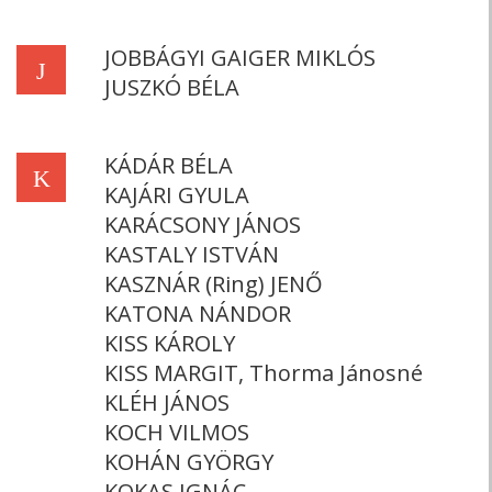
JOBBÁGYI GAIGER MIKLÓS
J
JUSZKÓ BÉLA
KÁDÁR BÉLA
K
KAJÁRI GYULA
KARÁCSONY JÁNOS
KASTALY ISTVÁN
KASZNÁR (Ring) JENŐ
KATONA NÁNDOR
KISS KÁROLY
KISS MARGIT, Thorma Jánosné
KLÉH JÁNOS
KOCH VILMOS
KOHÁN GYÖRGY
KOKAS IGNÁC