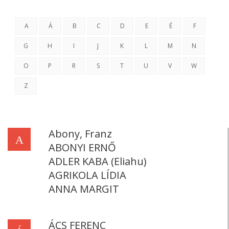
A
Á
B
C
D
E
É
F
G
H
I
J
K
L
M
N
O
P
R
S
T
U
V
W
Z
Abony, Franz
A
ABONYI ERNŐ
ADLER KABA (Eliahu)
AGRIKOLA LÍDIA
ANNA MARGIT
ÁCS FERENC