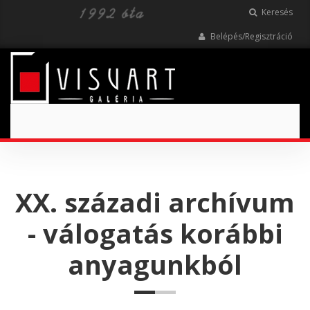
Keresés
Belépés/Regisztráció
Toggle
navigation
XX. századi archívum
- válogatás korábbi
anyagunkból