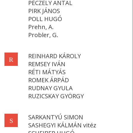
PÉCZELY ANTAL
PIRK JÁNOS
POLL HUGÓ
Prehn, A.
Probler, G.
REINHARD KÁROLY
R
REMSEY IVÁN
RÉTI MÁTYÁS
ROMEK ÁRPÁD
RUDNAY GYULA
RUZICSKAY GYÖRGY
SARKANTYÚ SIMON
S
SASHEGYI KÁLMÁN vitéz