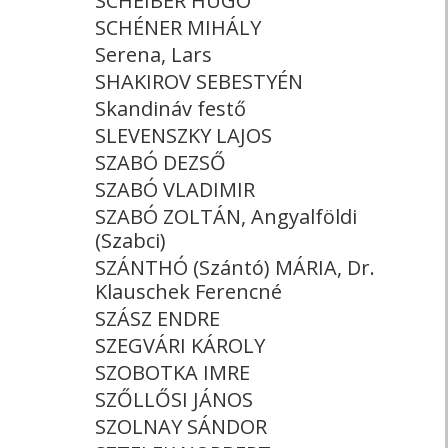
SCHEIBER HUGÓ
SCHÉNER MIHÁLY
Serena, Lars
SHAKIROV SEBESTYÉN
Skandináv festő
SLEVENSZKY LAJOS
SZABÓ DEZSŐ
SZABÓ VLADIMIR
SZABÓ ZOLTÁN, Angyalföldi
(Szabci)
SZÁNTHÓ (Szántó) MÁRIA, Dr.
Klauschek Ferencné
SZÁSZ ENDRE
SZEGVÁRI KÁROLY
SZOBOTKA IMRE
SZŐLLŐSI JÁNOS
SZOLNAY SÁNDOR