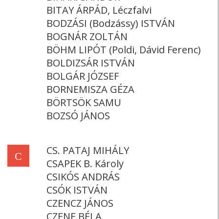
BITAY ÁRPÁD, Léczfalvi
BODZÁSI (Bodzássy) ISTVÁN
BOGNÁR ZOLTÁN
BÖHM LIPÓT (Poldi, Dávid Ferenc)
BOLDIZSÁR ISTVÁN
BOLGÁR JÓZSEF
BORNEMISZA GÉZA
BÖRTSÖK SAMU
BOZSÓ JÁNOS
CS. PATAJ MIHÁLY
C
CSAPEK B. Károly
CSIKÓS ANDRÁS
CSÓK ISTVÁN
CZENCZ JÁNOS
CZENE BÉLA