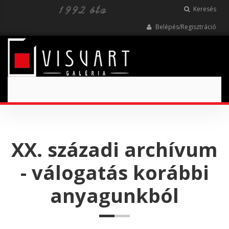
Keresés
Belépés/Regisztráció
Toggle
navigation
XX. századi archívum
- válogatás korábbi
anyagunkból