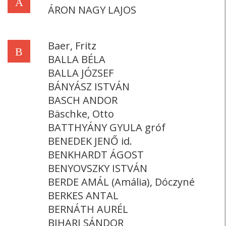
Á
ÁRON NAGY LAJOS
Baer, Fritz
B
BALLA BÉLA
BALLA JÓZSEF
BÁNYÁSZ ISTVÁN
BASCH ANDOR
Bäschke, Otto
BATTHYÁNY GYULA gróf
BENEDEK JENŐ id.
BENKHARDT ÁGOST
BENYOVSZKY ISTVÁN
BERDE AMÁL (Amália), Dóczyné
BERKES ANTAL
BERNÁTH AURÉL
BIHARI SÁNDOR