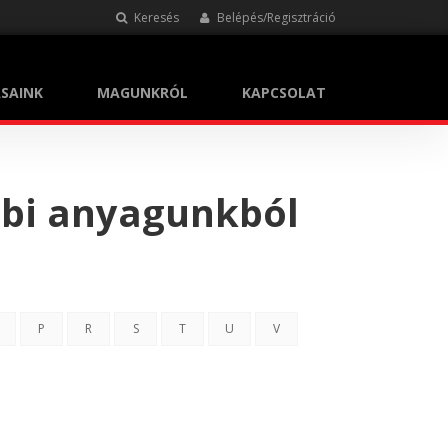
Keresés
Belépés/Regisztráció
SAINK
MAGUNKRÓL
KAPCSOLAT
bbi anyagunkból
P
R
S
T
U
V