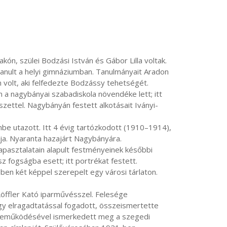
anult a helyi gimnáziumban. Tanulmányait Aradon 
n volt, aki felfedezte Bodzássy tehetségét. 
a nagybányai szabadiskola növendéke lett; itt 
szettel. Nagybányán festett alkotásait Iványi-
ja. Nyaranta hazajárt Nagybányára.

z fogságba esett; itt portrékat festett. 
n két képpel szerepelt egy városi tárlaton. 
gy elragadtatással fogadott, összeismertette 
özreműködésével ismerkedett meg a szegedi 