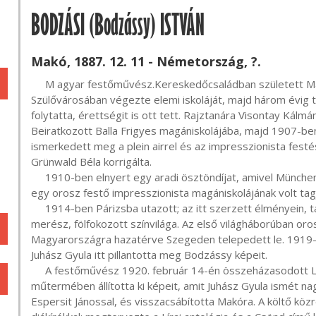
BODZÁSI (Bodzássy) ISTVÁN
Makó, 1887. 12. 11 - Németország, ?.
     M agyar festőművész.Kereskedőcsaládban született Makón, szülei Bodzási István és Gábor Lilla voltak. 
Szülővárosában végezte elemi iskoláját, majd három évig t
folytatta, érettségit is ott tett. Rajztanára Visontay Kálmá
Beiratkozott Balla Frigyes magániskolájába, majd 1907-ben 
ismerkedett meg a plein airrel és az impresszionista festé
Grünwald Béla korrigálta.

     1910-ben elnyert egy aradi ösztöndíjat, amivel Münchenbe utazott. Itt 4 évig tartózkodott (1910–1914), 
egy orosz festő impresszionista magániskolájának volt tag
     1914-ben Párizsba utazott; az itt szerzett élményein, tapasztalatain alapult festményeinek későbbi 
merész, fölfokozott színvilága. Az első világháborúban oros
Magyarországra hazatérve Szegeden telepedett le. 1919-be
Juhász Gyula itt pillantotta meg Bodzássy képeit.

     A festőművész 1920. február 14-én összeházasodott Löffler Kató iparművésszel. Felesége 
műtermében állította ki képeit, amit Juhász Gyula ismét na
Espersit Jánossal, és visszacsábította Makóra. A költő k