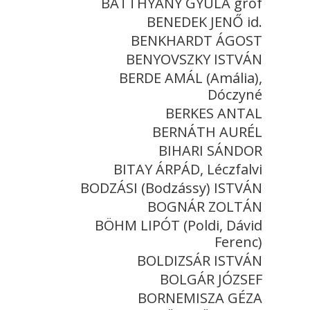
BATTHYÁNY GYULA gróf
BENEDEK JENŐ id.
BENKHARDT ÁGOST
BENYOVSZKY ISTVÁN
BERDE AMÁL (Amália),
Dóczyné
BERKES ANTAL
BERNÁTH AURÉL
BIHARI SÁNDOR
BITAY ÁRPÁD, Léczfalvi
BODZÁSI (Bodzássy) ISTVÁN
BOGNÁR ZOLTÁN
BÖHM LIPÓT (Poldi, Dávid
Ferenc)
BOLDIZSÁR ISTVÁN
BOLGÁR JÓZSEF
BORNEMISZA GÉZA