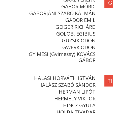
G
GÁBOR MÓRIC
GÁBORJÁNI SZABÓ KÁLMÁN
GÁDOR EMIL
GEIGER RICHÁRD
GOLOB, EGIBIUS
GUZSIK ÖDÖN
GWERK ÖDÖN
GYIMESI (Gyimessy) KOVÁCS
GÁBOR
HALASI HORVÁTH ISTVÁN
H
HALÁSZ SZABÓ SÁNDOR
HERMAN LIPÓT
HERMÉLY VIKTOR
HINCZ GYULA
HOLBA TIVADAR