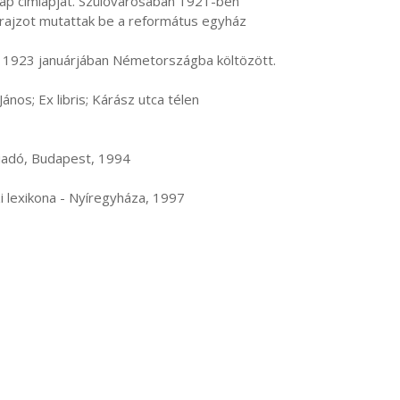
 lap címlapját. Szülővárosában 1921-ben 
 rajzot mutattak be a református egyház 