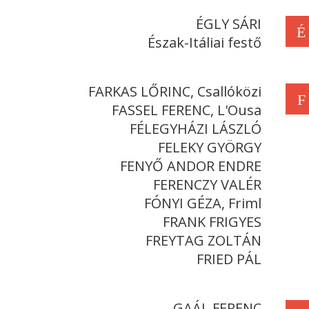
ÉGLY SÁRI
É
Észak-Itáliai festő
FARKAS LŐRINC, Csallóközi
F
FASSEL FERENC, L'Ousa
FÉLEGYHÁZI LÁSZLÓ
FELEKY GYÖRGY
FENYŐ ANDOR ENDRE
FERENCZY VALÉR
FÓNYI GÉZA, Friml
FRANK FRIGYES
FREYTAG ZOLTÁN
FRIED PÁL
GAÁL FERENC