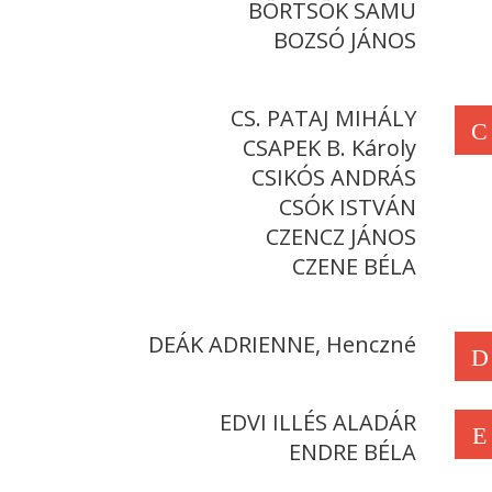
BÖRTSÖK SAMU
BOZSÓ JÁNOS
CS. PATAJ MIHÁLY
C
CSAPEK B. Károly
CSIKÓS ANDRÁS
CSÓK ISTVÁN
CZENCZ JÁNOS
CZENE BÉLA
DEÁK ADRIENNE, Henczné
D
EDVI ILLÉS ALADÁR
E
ENDRE BÉLA