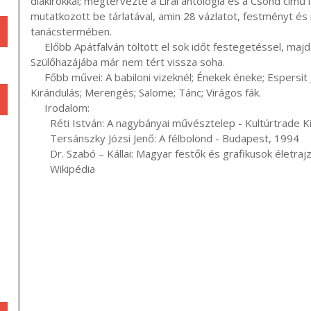
diákírókkal; megtervezte a Lírai antológia és a Csönd című
mutatkozott be tárlatával, amin 28 vázlatot, festményt és
tanácstermében.

     Előbb Apátfalván töltött el sok időt festegetéssel, majd 1923 januárjában Németországba költözött. 
Szülőhazájába már nem tért vissza soha.

     Főbb művei: A babiloni vizeknél; Énekek éneke; Espersit János; Ex libris; Kárász utca télen

Kirándulás; Merengés; Salome; Tánc; Virágos fák.

     Irodalom:

       Réti István: A nagybányai művésztelep - Kultúrtrade Kiadó, Budapest, 1994

       Tersánszky Józsi Jenő: A félbolond - Budapest, 1994

       Dr. Szabó – Kállai: Magyar festők és grafikusok életrajzi lexikona - Nyíregyháza, 1997

       Wikipédia