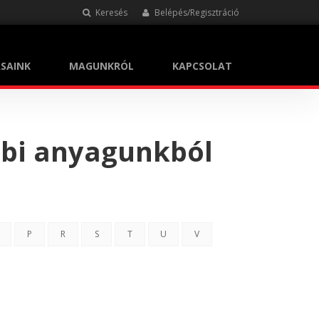
Keresés
Belépés/Regisztráció
SAINK
MAGUNKRÓL
KAPCSOLAT
bbi anyagunkból
P
R
S
T
U
V