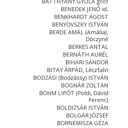
BATTHYÁNY GYULA gróf
BENEDEK JENŐ id.
BENKHARDT ÁGOST
BENYOVSZKY ISTVÁN
BERDE AMÁL (Amália),
Dóczyné
BERKES ANTAL
BERNÁTH AURÉL
BIHARI SÁNDOR
BITAY ÁRPÁD, Léczfalvi
BODZÁSI (Bodzássy) ISTVÁN
BOGNÁR ZOLTÁN
BÖHM LIPÓT (Poldi, Dávid
Ferenc)
BOLDIZSÁR ISTVÁN
BOLGÁR JÓZSEF
BORNEMISZA GÉZA