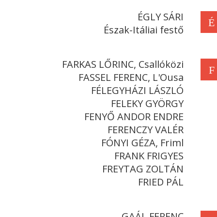
ÉGLY SÁRI
É
Észak-Itáliai festő
FARKAS LŐRINC, Csallóközi
F
FASSEL FERENC, L'Ousa
FÉLEGYHÁZI LÁSZLÓ
FELEKY GYÖRGY
FENYŐ ANDOR ENDRE
FERENCZY VALÉR
FÓNYI GÉZA, Friml
FRANK FRIGYES
FREYTAG ZOLTÁN
FRIED PÁL
GAÁL FERENC