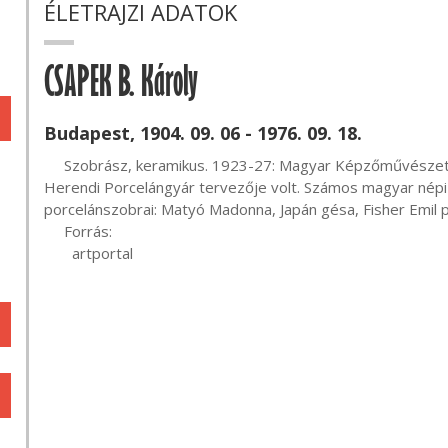
ÉLETRAJZI ADATOK
CSAPEK B. Károly
Budapest, 1904. 09. 06 - 1976. 09. 18.
     Szobrász, keramikus. 1923-27: Magyar Képzőművészeti Főiskola, mesterei: Radnai Béla, Bory Jenő. A 
Herendi Porcelángyár tervezője volt. Számos magyar népi fi
porcelánszobrai: Matyó Madonna, Japán gésa, Fisher Emil p
     Forrás:

       artportal