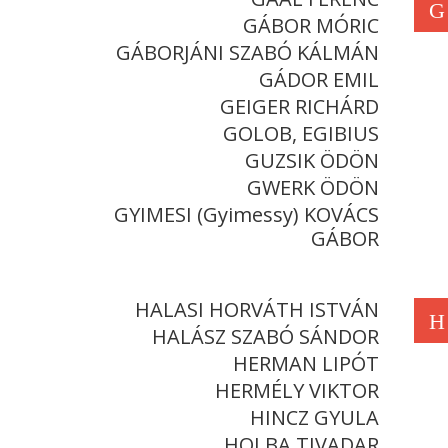
G
GÁBOR MÓRIC
GÁBORJÁNI SZABÓ KÁLMÁN
GÁDOR EMIL
GEIGER RICHÁRD
GOLOB, EGIBIUS
GUZSIK ÖDÖN
GWERK ÖDÖN
GYIMESI (Gyimessy) KOVÁCS
GÁBOR
HALASI HORVÁTH ISTVÁN
H
HALÁSZ SZABÓ SÁNDOR
HERMAN LIPÓT
HERMÉLY VIKTOR
HINCZ GYULA
HOLBA TIVADAR