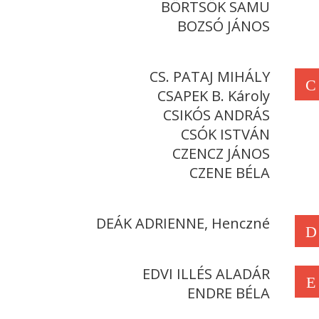
BÖRTSÖK SAMU
BOZSÓ JÁNOS
CS. PATAJ MIHÁLY
C
CSAPEK B. Károly
CSIKÓS ANDRÁS
CSÓK ISTVÁN
CZENCZ JÁNOS
CZENE BÉLA
DEÁK ADRIENNE, Henczné
D
EDVI ILLÉS ALADÁR
E
ENDRE BÉLA