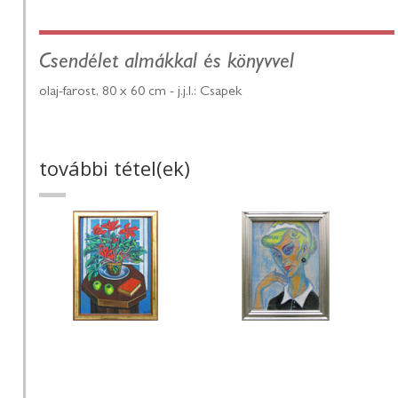
Csendélet almákkal és könyvvel
olaj-farost, 80 x 60 cm - j.j.l.: Csapek
további tétel(ek)