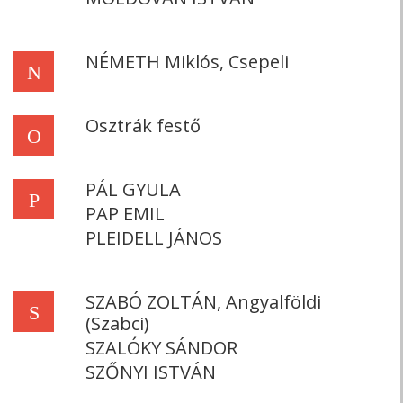
NÉMETH Miklós, Csepeli
N
Osztrák festő
O
PÁL GYULA
P
PAP EMIL
PLEIDELL JÁNOS
SZABÓ ZOLTÁN, Angyalföldi
S
(Szabci)
SZALÓKY SÁNDOR
SZŐNYI ISTVÁN