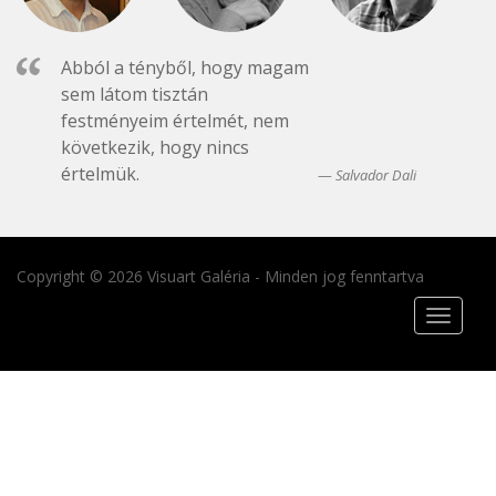
Abból a tényből, hogy magam
sem látom tisztán
festményeim értelmét, nem
következik, hogy nincs
értelmük.
Salvador Dali
Copyright © 2026 Visuart Galéria - Minden jog fenntartva
Toggle
navigat