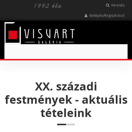
Keresés
Belépés/Regisztráció
Toggle
navigation
XX. századi
festmények - aktuális
tételeink