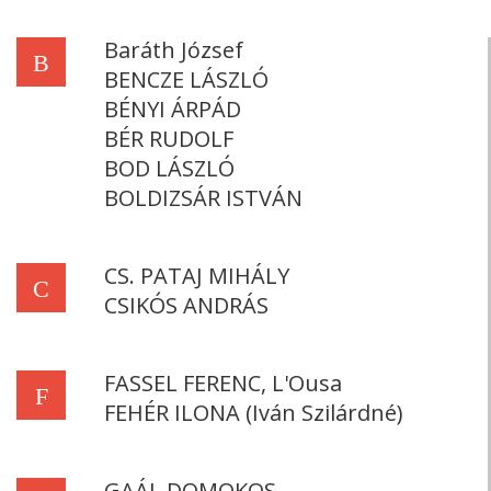
Baráth József
B
BENCZE LÁSZLÓ
BÉNYI ÁRPÁD
BÉR RUDOLF
BOD LÁSZLÓ
BOLDIZSÁR ISTVÁN
CS. PATAJ MIHÁLY
C
CSIKÓS ANDRÁS
FASSEL FERENC, L'Ousa
F
FEHÉR ILONA (Iván Szilárdné)
GAÁL DOMOKOS