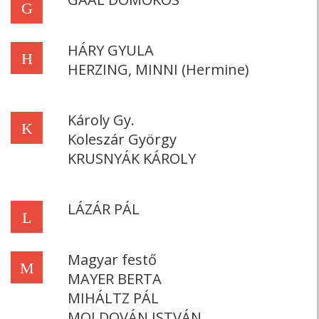
G
HÁRY GYULA
H
HERZING, MINNI (Hermine)
Károly Gy.
K
Koleszár György
KRUSNYÁK KÁROLY
LÁZÁR PÁL
L
Magyar festő
M
MAYER BERTA
MIHÁLTZ PÁL
MOLDOVÁN ISTVÁN