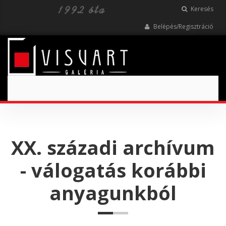
Keresés
Belépés/Regisztráció
Toggle
navigation
XX. századi archívum
- válogatás korábbi
anyagunkból