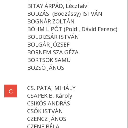
BITAY ÁRPÁD, Léczfalvi
BODZÁSI (Bodzássy) ISTVÁN
BOGNÁR ZOLTÁN
BÖHM LIPÓT (Poldi, Dávid Ferenc)
BOLDIZSÁR ISTVÁN
BOLGÁR JÓZSEF
BORNEMISZA GÉZA
BÖRTSÖK SAMU
BOZSÓ JÁNOS
CS. PATAJ MIHÁLY
C
CSAPEK B. Károly
CSIKÓS ANDRÁS
CSÓK ISTVÁN
CZENCZ JÁNOS
CZENE BÉLA