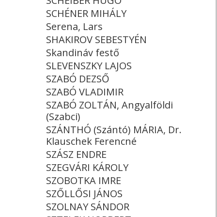
SCHEIBER HUGÓ
SCHÉNER MIHÁLY
Serena, Lars
SHAKIROV SEBESTYÉN
Skandináv festő
SLEVENSZKY LAJOS
SZABÓ DEZSŐ
SZABÓ VLADIMIR
SZABÓ ZOLTÁN, Angyalföldi
(Szabci)
SZÁNTHÓ (Szántó) MÁRIA, Dr.
Klauschek Ferencné
SZÁSZ ENDRE
SZEGVÁRI KÁROLY
SZOBOTKA IMRE
SZŐLLŐSI JÁNOS
SZOLNAY SÁNDOR