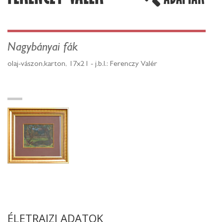
ADATTÁR
Nagybányai fák
olaj-vászon,karton, 17x21 - j.b.l.: Ferenczy Valér
ÉLETRAJZI ADATOK