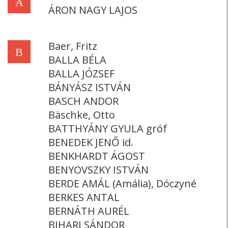
Á
ÁRON NAGY LAJOS
Baer, Fritz
B
BALLA BÉLA
BALLA JÓZSEF
BÁNYÁSZ ISTVÁN
BASCH ANDOR
Bäschke, Otto
BATTHYÁNY GYULA gróf
BENEDEK JENŐ id.
BENKHARDT ÁGOST
BENYOVSZKY ISTVÁN
BERDE AMÁL (Amália), Dóczyné
BERKES ANTAL
BERNÁTH AURÉL
BIHARI SÁNDOR