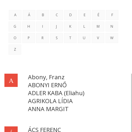
A
Á
B
C
D
E
É
F
G
H
I
J
K
L
M
N
O
P
R
S
T
U
V
W
Z
Abony, Franz
A
ABONYI ERNŐ
ADLER KABA (Eliahu)
AGRIKOLA LÍDIA
ANNA MARGIT
ÁCS FERENC