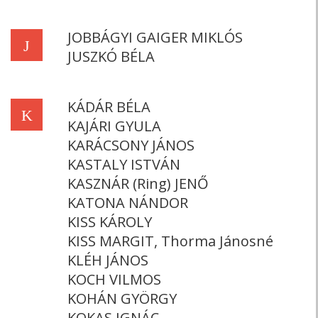
JOBBÁGYI GAIGER MIKLÓS
J
JUSZKÓ BÉLA
KÁDÁR BÉLA
K
KAJÁRI GYULA
KARÁCSONY JÁNOS
KASTALY ISTVÁN
KASZNÁR (Ring) JENŐ
KATONA NÁNDOR
KISS KÁROLY
KISS MARGIT, Thorma Jánosné
KLÉH JÁNOS
KOCH VILMOS
KOHÁN GYÖRGY
KOKAS IGNÁC