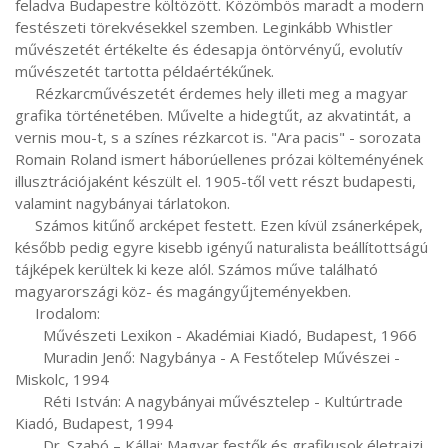
feladva Budapestre költözött. Közömbös maradt a modern 
festészeti törekvésekkel szemben. Leginkább Whistler 
művészetét értékelte és édesapja öntörvényű, evolutív 
művészetét tartotta példaértékűnek.

     Rézkarcművészetét érdemes hely illeti meg a magyar 
grafika történetében. Művelte a hidegtűt, az akvatintát, a 
vernis mou-t, s a színes rézkarcot is. "Ara pacis" - sorozata 
Romain Roland ismert háborúellenes prózai költeményének 
illusztrációjaként készült el. 1905-től vett részt budapesti, 
valamint nagybányai tárlatokon.

     Számos kitűnő arcképet festett. Ezen kívül zsánerképek, 
később pedig egyre kisebb igényű naturalista beállítottságú 
tájképek kerültek ki keze alól. Számos műve található 
magyarországi köz- és magángyűjteményekben.

     Irodalom:

       Művészeti Lexikon - Akadémiai Kiadó, Budapest, 1966

       Muradin Jenő: Nagybánya - A Festőtelep Művészei - 
Miskolc, 1994

       Réti István: A nagybányai művésztelep - Kultúrtrade 
Kiadó, Budapest, 1994

       Dr. Szabó – Kállai: Magyar festők és grafikusok életrajzi 