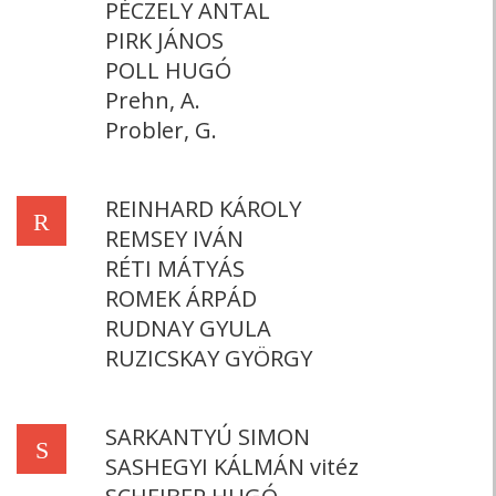
PÉCZELY ANTAL
PIRK JÁNOS
POLL HUGÓ
Prehn, A.
Probler, G.
REINHARD KÁROLY
R
REMSEY IVÁN
RÉTI MÁTYÁS
ROMEK ÁRPÁD
RUDNAY GYULA
RUZICSKAY GYÖRGY
SARKANTYÚ SIMON
S
SASHEGYI KÁLMÁN vitéz