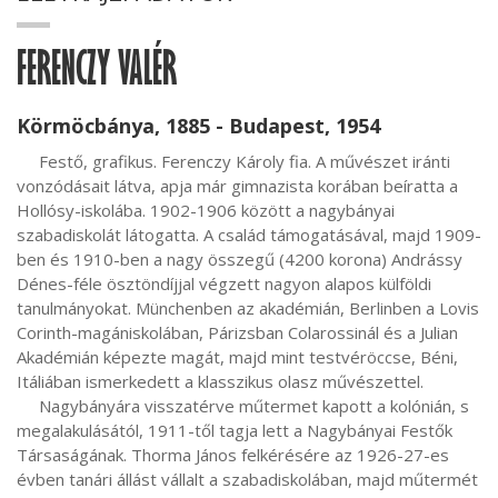
FERENCZY VALÉR
Körmöcbánya, 1885 - Budapest, 1954
     Festő, grafikus. Ferenczy Károly fia. A művészet iránti 
vonzódásait látva, apja már gimnazista korában beíratta a 
Hollósy-iskolába. 1902-1906 között a nagybányai 
szabadiskolát látogatta. A család támogatásával, majd 1909-
ben és 1910-ben a nagy összegű (4200 korona) Andrássy 
Dénes-féle ösztöndíjjal végzett nagyon alapos külföldi 
tanulmányokat. Münchenben az akadémián, Berlinben a Lovis 
Corinth-magániskolában, Párizsban Colarossinál és a Julian 
Akadémián képezte magát, majd mint testvéröccse, Béni, 
Itáliában ismerkedett a klasszikus olasz művészettel.

     Nagybányára visszatérve műtermet kapott a kolónián, s 
megalakulásától, 1911-től tagja lett a Nagybányai Festők 
Társaságának. Thorma János felkérésére az 1926-27-es 
évben tanári állást vállalt a szabadiskolában, majd műtermét 