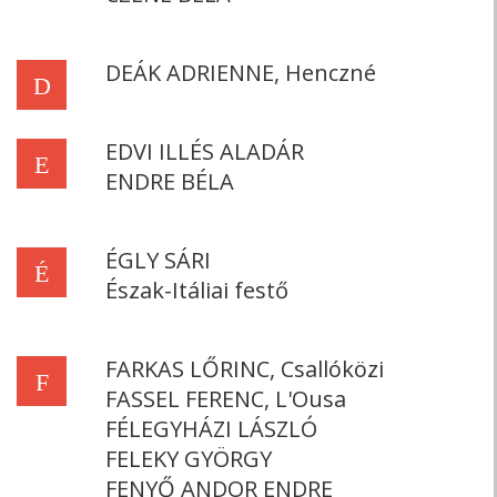
DEÁK ADRIENNE, Henczné
D
EDVI ILLÉS ALADÁR
E
ENDRE BÉLA
ÉGLY SÁRI
É
Észak-Itáliai festő
FARKAS LŐRINC, Csallóközi
F
FASSEL FERENC, L'Ousa
FÉLEGYHÁZI LÁSZLÓ
FELEKY GYÖRGY
FENYŐ ANDOR ENDRE