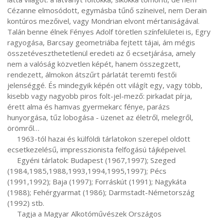
Cézanne elmosódott, egymásba tűnő színeivel, nem Derain 
kontúros mezőivel, vagy Mondrian elvont mértaniságával. 
Talán benne élnek Fényes Adolf töretlen színfelületei is, Egry 
ragyogása, Barcsay geometriába fejtett tájai, ám mégis 
összetéveszthetetlenül eredeti az ő ecsetjárása, amely 
nem a valóság közvetlen képét, hanem összegzett, 
rendezett, álmokon átszűrt párlatát teremti festői 
jelenséggé. És mindegyik képén ott világít egy, vagy több, 
kisebb vagy nagyobb piros folt-jel-mező: pirkadat pírja, 
érett alma és hamvas gyermekarc fénye, parázs 
hunyorgása, tűz lobogása - üzenet az életről, melegről, 
örömről… 

     1963-tól hazai és külföldi tárlatokon szerepel oldott 
ecsetkezelésű, impresszionista felfogású tájképeivel.

     Egyéni tárlatok: Budapest (1967,1997); Szeged 
(1984,1985,1988,1993,1994,1995,1997); Pécs 
(1991,1992); Baja (1997); Forráskút (1991); Nagykáta 
(1988); Fehérgyarmat (1986); Darmstadt-Németország 
(1992) stb.

     Tagja a Magyar Alkotóművészek Országos 