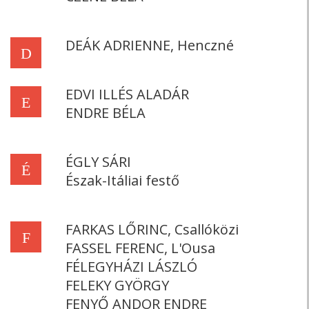
DEÁK ADRIENNE, Henczné
D
EDVI ILLÉS ALADÁR
E
ENDRE BÉLA
ÉGLY SÁRI
É
Észak-Itáliai festő
FARKAS LŐRINC, Csallóközi
F
FASSEL FERENC, L'Ousa
FÉLEGYHÁZI LÁSZLÓ
FELEKY GYÖRGY
FENYŐ ANDOR ENDRE