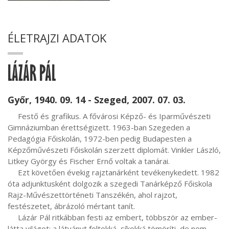
ÉLETRAJZI ADATOK
LÁZÁR PÁL
Győr, 1940. 09. 14 - Szeged, 2007. 07. 03.
     Festő és grafikus. A fővárosi Képző- és Iparművészeti 
Gimnáziumban érettségizett. 1963-ban Szegeden a 
Pedagógia Főiskolán, 1972-ben pedig Budapesten a 
Képzőművészeti Főiskolán szerzett diplomát. Vinkler László, 
Litkey György és Fischer Ernő voltak a tanárai.

     Ezt követően évekig rajztanárként tevékenykedett. 1982 
óta adjunktusként dolgozik a szegedi Tanárképző Főiskola 
Rajz-Művészettörténeti Tanszékén, ahol rajzot, 
festészetet, ábrázoló mértant tanít.

     Lázár Pál ritkábban festi az embert, többször az ember-
látta világot: a látványt foltokká, síkokká tömöríti, de nem 