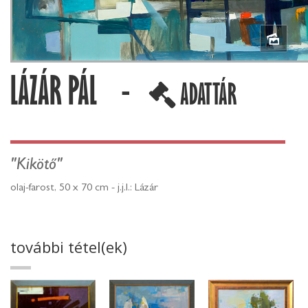
LÁZÁR PÁL -
ADATTÁR
"Kikötő"
olaj-farost, 50 x 70 cm - j.j.l.: Lázár
további tétel(ek)