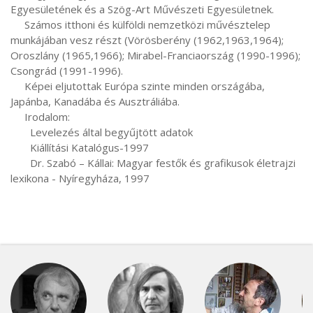
Egyesületének és a Szög-Art Művészeti Egyesületnek. 

     Számos itthoni és külföldi nemzetközi művésztelep 
munkájában vesz részt (Vörösberény (1962,1963,1964); 
Oroszlány (1965,1966); Mirabel-Franciaország (1990-1996); 
Csongrád (1991-1996).

     Képei eljutottak Európa szinte minden országába, 
Japánba, Kanadába és Ausztráliába.

     Irodalom:

       Levelezés által begyűjtött adatok

       Kiállítási Katalógus-1997

       Dr. Szabó – Kállai: Magyar festők és grafikusok életrajzi 
lexikona - Nyíregyháza, 1997