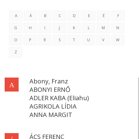
A
Á
B
C
D
E
É
F
G
H
I
J
K
L
M
N
O
P
R
S
T
U
V
W
Z
Abony, Franz
A
ABONYI ERNŐ
ADLER KABA (Eliahu)
AGRIKOLA LÍDIA
ANNA MARGIT
ÁCS FERENC