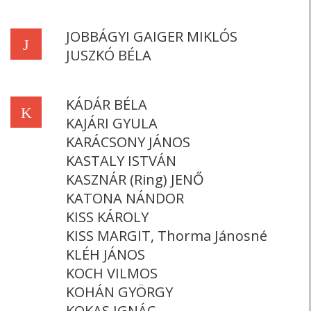
JOBBÁGYI GAIGER MIKLÓS
J
JUSZKÓ BÉLA
KÁDÁR BÉLA
K
KAJÁRI GYULA
KARÁCSONY JÁNOS
KASTALY ISTVÁN
KASZNÁR (Ring) JENŐ
KATONA NÁNDOR
KISS KÁROLY
KISS MARGIT, Thorma Jánosné
KLÉH JÁNOS
KOCH VILMOS
KOHÁN GYÖRGY
KOKAS IGNÁC