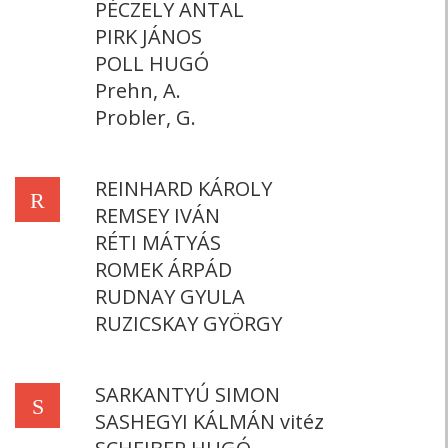
PÉCZELY ANTAL
PIRK JÁNOS
POLL HUGÓ
Prehn, A.
Probler, G.
REINHARD KÁROLY
R
REMSEY IVÁN
RÉTI MÁTYÁS
ROMEK ÁRPÁD
RUDNAY GYULA
RUZICSKAY GYÖRGY
SARKANTYÚ SIMON
S
SASHEGYI KÁLMÁN vitéz