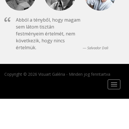
Abból a tényből, hogy magam
sem látom tisztán
festményeim értelmét, nem
következik, hogy nincs
értelmük.
Salvador Dali
Copyright © 2026 Visuart Galéria - Minden jog fenntartva
Toggle
navigat