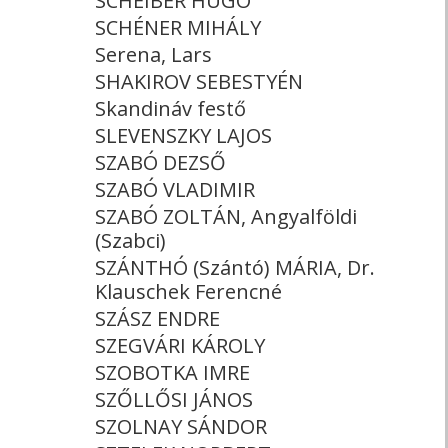
SCHEIBER HUGÓ
SCHÉNER MIHÁLY
Serena, Lars
SHAKIROV SEBESTYÉN
Skandináv festő
SLEVENSZKY LAJOS
SZABÓ DEZSŐ
SZABÓ VLADIMIR
SZABÓ ZOLTÁN, Angyalföldi
(Szabci)
SZÁNTHÓ (Szántó) MÁRIA, Dr.
Klauschek Ferencné
SZÁSZ ENDRE
SZEGVÁRI KÁROLY
SZOBOTKA IMRE
SZŐLLŐSI JÁNOS
SZOLNAY SÁNDOR