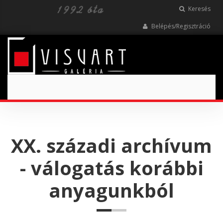
Keresés
Belépés/Regisztráció
Toggle
navigation
XX. századi archívum
- válogatás korábbi
anyagunkból