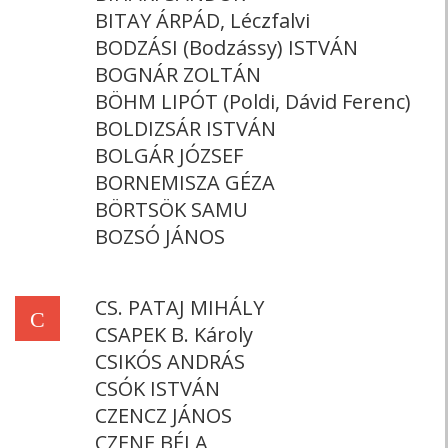
BITAY ÁRPÁD, Léczfalvi
BODZÁSI (Bodzássy) ISTVÁN
BOGNÁR ZOLTÁN
BÖHM LIPÓT (Poldi, Dávid Ferenc)
BOLDIZSÁR ISTVÁN
BOLGÁR JÓZSEF
BORNEMISZA GÉZA
BÖRTSÖK SAMU
BOZSÓ JÁNOS
CS. PATAJ MIHÁLY
C
CSAPEK B. Károly
CSIKÓS ANDRÁS
CSÓK ISTVÁN
CZENCZ JÁNOS
CZENE BÉLA