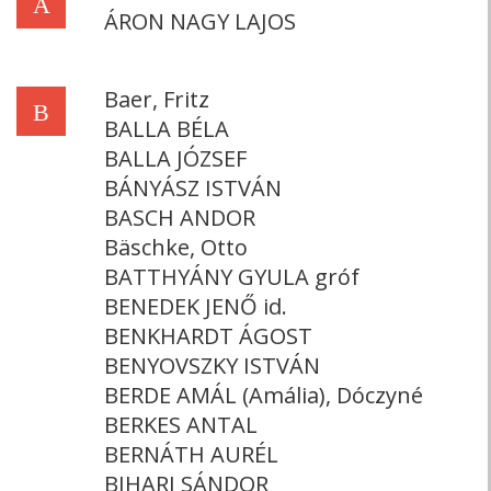
Á
ÁRON NAGY LAJOS
Baer, Fritz
B
BALLA BÉLA
BALLA JÓZSEF
BÁNYÁSZ ISTVÁN
BASCH ANDOR
Bäschke, Otto
BATTHYÁNY GYULA gróf
BENEDEK JENŐ id.
BENKHARDT ÁGOST
BENYOVSZKY ISTVÁN
BERDE AMÁL (Amália), Dóczyné
BERKES ANTAL
BERNÁTH AURÉL
BIHARI SÁNDOR